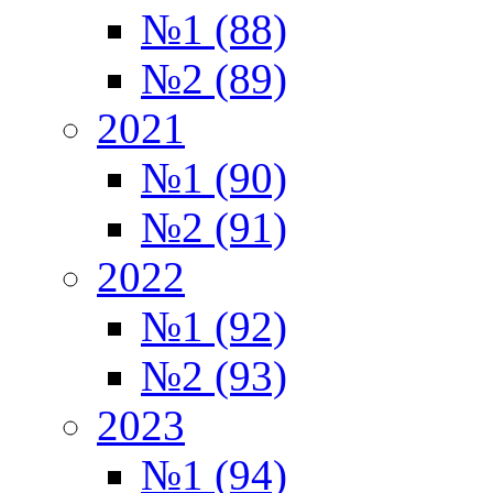
№1 (88)
№2 (89)
2021
№1 (90)
№2 (91)
2022
№1 (92)
№2 (93)
2023
№1 (94)