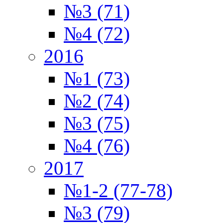
№3 (71)
№4 (72)
2016
№1 (73)
№2 (74)
№3 (75)
№4 (76)
2017
№1-2 (77-78)
№3 (79)