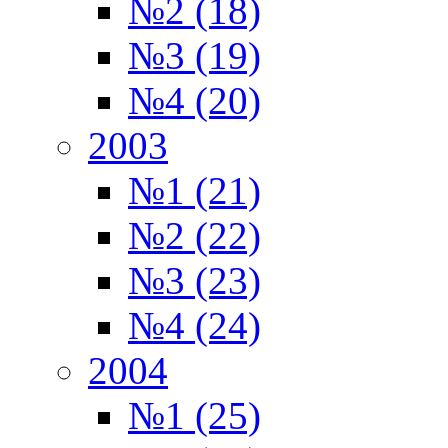
№2 (18)
№3 (19)
№4 (20)
2003
№1 (21)
№2 (22)
№3 (23)
№4 (24)
2004
№1 (25)