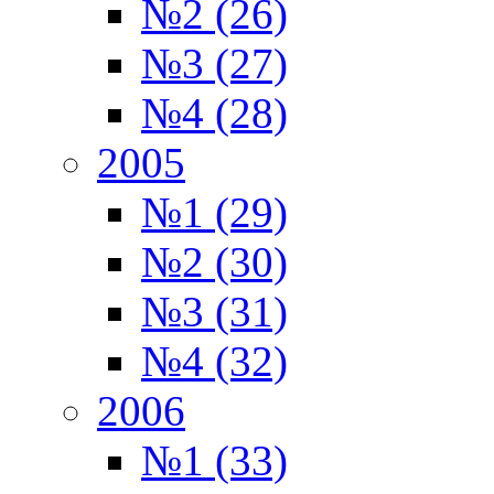
№2 (26)
№3 (27)
№4 (28)
2005
№1 (29)
№2 (30)
№3 (31)
№4 (32)
2006
№1 (33)