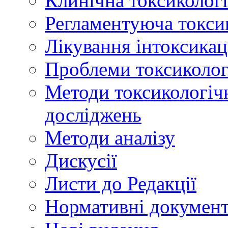
Клинічна токсикологі
Регламентуюча токси
Лікування інтоксикац
Проблеми токсикологі
Методи токсикологічн
досліджень
Методи аналізу
Дискусії
Листи до Редакції
Нормативні докумен