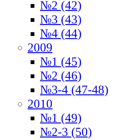
№2 (42)
№3 (43)
№4 (44)
2009
№1 (45)
№2 (46)
№3-4 (47-48)
2010
№1 (49)
№2-3 (50)