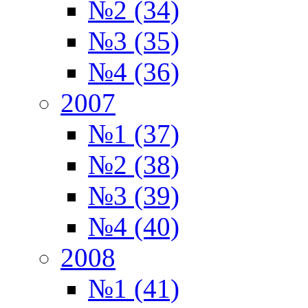
№2 (34)
№3 (35)
№4 (36)
2007
№1 (37)
№2 (38)
№3 (39)
№4 (40)
2008
№1 (41)