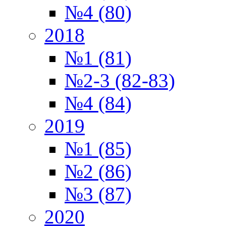
№4 (80)
2018
№1 (81)
№2-3 (82-83)
№4 (84)
2019
№1 (85)
№2 (86)
№3 (87)
2020