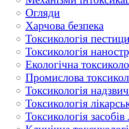
Огляди
Харчова безпека
Токсикологія пестици
Токсикологія наност
Екологічна токсиколо
Промислова токсикол
Токсикологія надзвич
Токсикологія лікарсь
Токсикологія засобів