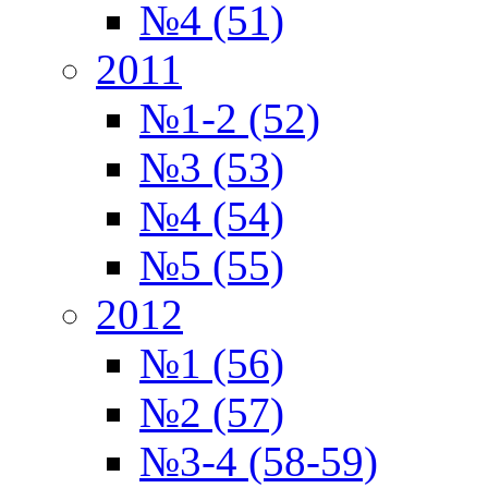
№4 (51)
2011
№1-2 (52)
№3 (53)
№4 (54)
№5 (55)
2012
№1 (56)
№2 (57)
№3-4 (58-59)