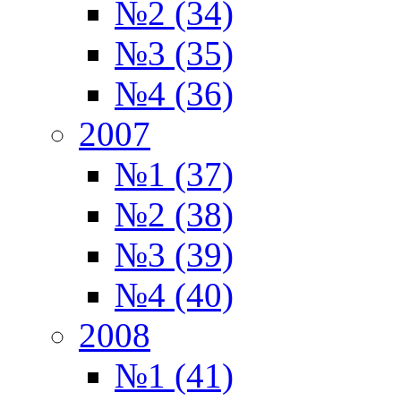
№2 (34)
№3 (35)
№4 (36)
2007
№1 (37)
№2 (38)
№3 (39)
№4 (40)
2008
№1 (41)