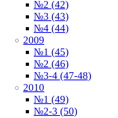
№2 (42)
№3 (43)
№4 (44)
2009
№1 (45)
№2 (46)
№3-4 (47-48)
2010
№1 (49)
№2-3 (50)