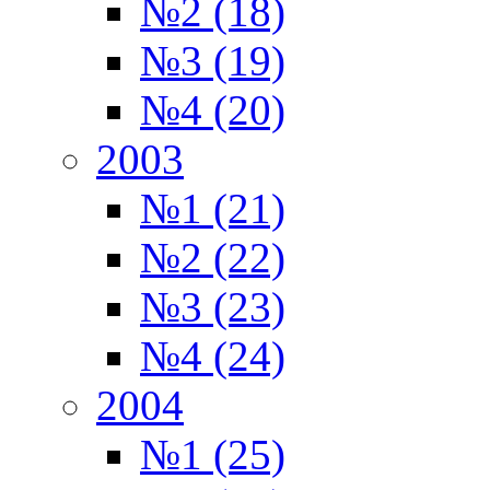
№2 (18)
№3 (19)
№4 (20)
2003
№1 (21)
№2 (22)
№3 (23)
№4 (24)
2004
№1 (25)