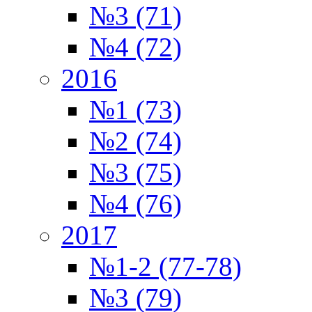
№3 (71)
№4 (72)
2016
№1 (73)
№2 (74)
№3 (75)
№4 (76)
2017
№1-2 (77-78)
№3 (79)