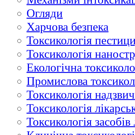
Огляди
Харчова безпека
Токсикологія пестици
Токсикологія наност
Екологічна токсиколо
Промислова токсикол
Токсикологія надзвич
Токсикологія лікарсь
Токсикологія засобів