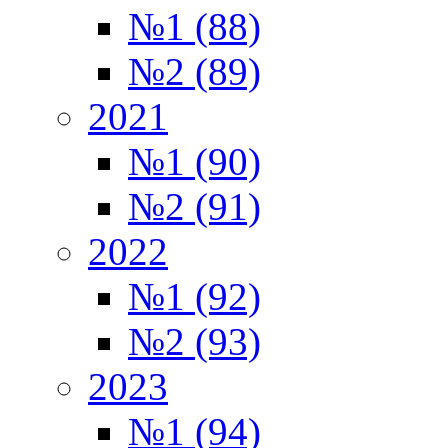
№1 (88)
№2 (89)
2021
№1 (90)
№2 (91)
2022
№1 (92)
№2 (93)
2023
№1 (94)