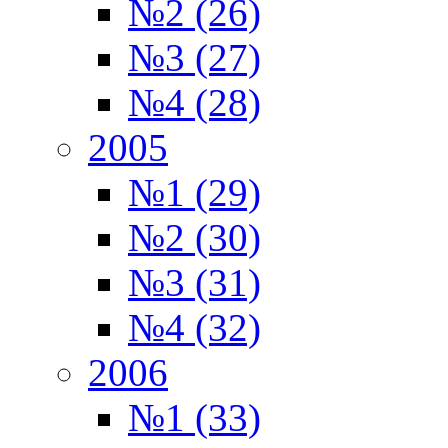
№2 (26)
№3 (27)
№4 (28)
2005
№1 (29)
№2 (30)
№3 (31)
№4 (32)
2006
№1 (33)