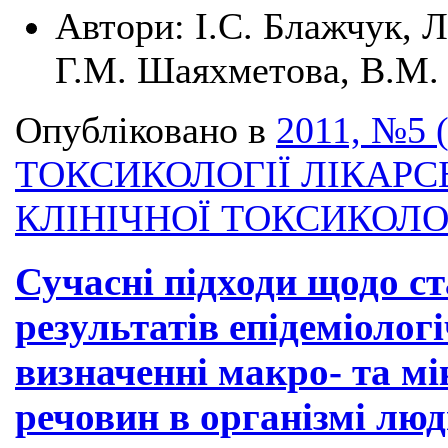
Автори:
І.С. Блажчук, Л
Г.М. Шаяхметова, В.М.
Опубліковано в
2011, №5 
ТОКСИКОЛОГІЇ ЛІКАРС
КЛІНІЧНОЇ ТОКСИКОЛО
Сучасні підходи щодо с
результатів епідеміолог
визначенні макро- та мі
речовин в організмі лю