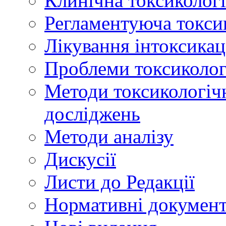
Клинічна токсикологі
Регламентуюча токси
Лікування інтоксикац
Проблеми токсикологі
Методи токсикологічн
досліджень
Методи аналізу
Дискусії
Листи до Редакції
Нормативні докумен