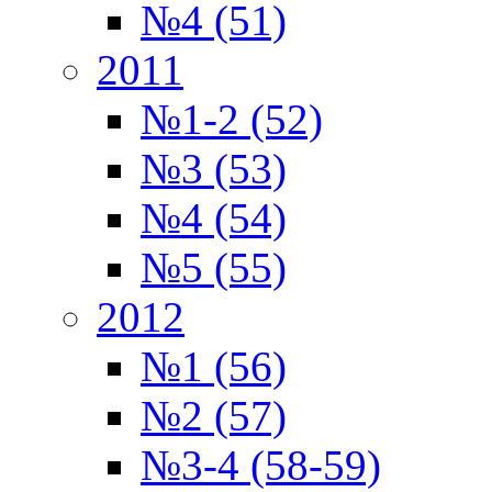
№4 (51)
2011
№1-2 (52)
№3 (53)
№4 (54)
№5 (55)
2012
№1 (56)
№2 (57)
№3-4 (58-59)