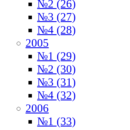
№2 (26)
№3 (27)
№4 (28)
2005
№1 (29)
№2 (30)
№3 (31)
№4 (32)
2006
№1 (33)