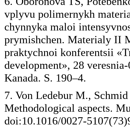
6. Oboronova TS, Potebenk
vplyvu polimernykh materia
chynnyka maloi intensyvnost
prymishchen. Materialy II
praktychnoi konferentsii «Tr
development», 28 veresnia-0
Kanada. S. 190–4.
7. Von Ledebur M., Schmid 
Methodological aspects. Mu
doi:10.1016/0027-5107(73)