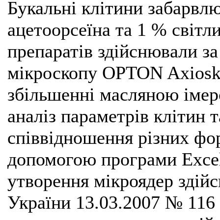
Букальні клітини забарвл
ацетоорсеїна та 1 % світ
препаратів здійснювали з
мікроскопу OPTON Axiosk
збільшенні масляною іме
аналіз параметрів клітин т
співвідношення різних фор
допомогою програми Excel
утворення мікроядер здій
України 13.03.2007 № 116