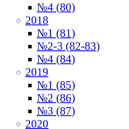
№4 (80)
2018
№1 (81)
№2-3 (82-83)
№4 (84)
2019
№1 (85)
№2 (86)
№3 (87)
2020