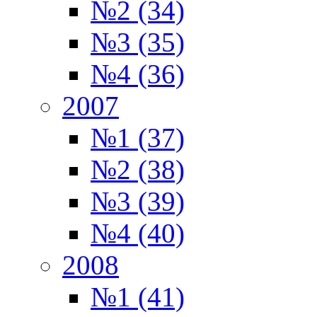
№2 (34)
№3 (35)
№4 (36)
2007
№1 (37)
№2 (38)
№3 (39)
№4 (40)
2008
№1 (41)