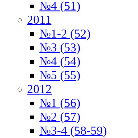
№4 (51)
2011
№1-2 (52)
№3 (53)
№4 (54)
№5 (55)
2012
№1 (56)
№2 (57)
№3-4 (58-59)