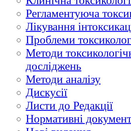
Клинічна токсикологі
Регламентуюча токси
Лікування інтоксикац
Проблеми токсикологі
Методи токсикологічн
досліджень
Методи аналізу
Дискусії
Листи до Редакції
Нормативні докумен