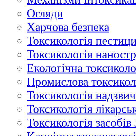
Огляди
Харчова безпека
Токсикологія пестици
Токсикологія наност
Екологічна токсиколо
Промислова токсикол
Токсикологія надзвич
Токсикологія лікарсь
Токсикологія засобів