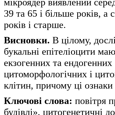
мікроядер виявлений серед
39 та 65 і більше років, а 
років і старше.
Висновки.
В цілому, дос
букальні епітеліоцити маю
екзогенних та ендогенних 
цитоморфологічних і цито
клітин, причому ці ознаки
Ключові слова:
повітря п
будівлі», цитогенетичні д