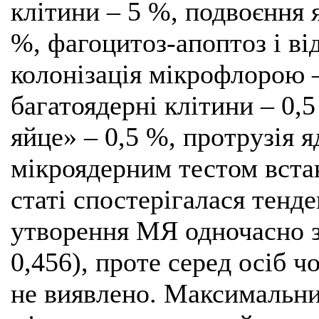
клітини – 5 %, подвоєння 
%, фагоцитоз-апоптоз і від
колонізація мікрофлорою –
багатоядерні клітини – 0,
яйце» – 0,5 %, протрузія я
мікроядерним тестом вста
статі спостерігалася тенд
утворення МЯ одночасно з
0,456), проте серед осіб ч
не виявлено. Максимальни