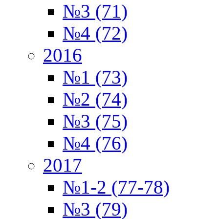
№3 (71)
№4 (72)
2016
№1 (73)
№2 (74)
№3 (75)
№4 (76)
2017
№1-2 (77-78)
№3 (79)