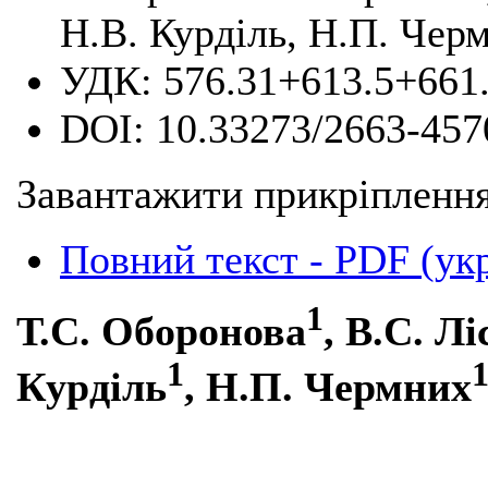
Н.В. Курділь, Н.П. Чер
УДК:
576.31+613.5+661
DOI:
10.33273/2663-457
Завантажити прикріплення
Повний текст - PDF (ук
1
Т.С. Оборонова
, В.С. Л
1
Курділь
, Н.П. Чермних