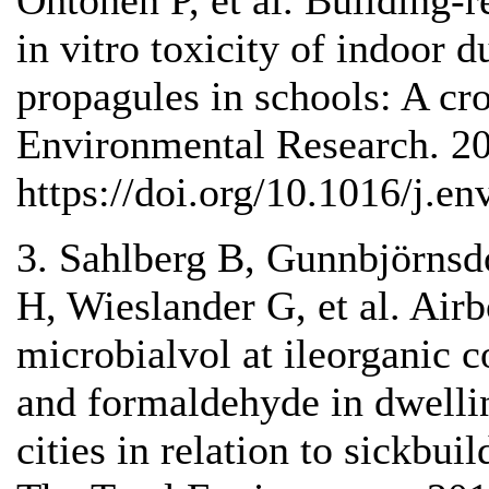
Ohtonen P, et al. Building-
in vitro toxicity of indoor 
propagules in schools: A cro
Environmental Research. 2
https://doi.org/10.1016/j.en
3. Sahlberg B, Gunnbjörnsdo
H, Wieslander G, et al. Air
microbialvol at ileorganic
and formaldehyde in dwelli
cities in relation to sickbu