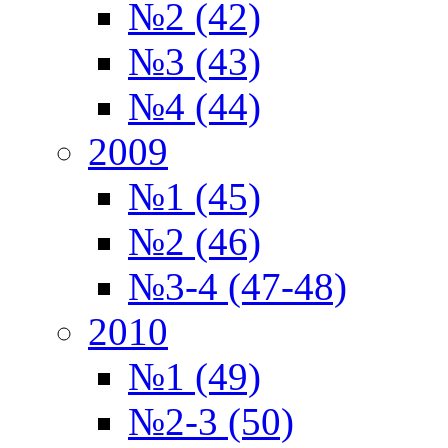
№2 (42)
№3 (43)
№4 (44)
2009
№1 (45)
№2 (46)
№3-4 (47-48)
2010
№1 (49)
№2-3 (50)