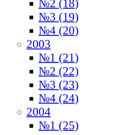
№2 (18)
№3 (19)
№4 (20)
2003
№1 (21)
№2 (22)
№3 (23)
№4 (24)
2004
№1 (25)