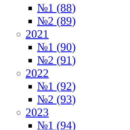
№1 (88)
№2 (89)
2021
№1 (90)
№2 (91)
2022
№1 (92)
№2 (93)
2023
№1 (94)