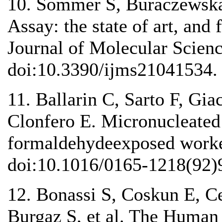
10. Sommer S, Buraczewska
Assay: the state of art, and 
Journal of Molecular Scien
doi:10.3390/ijms21041534.
11. Ballarin C, Sarto F, Gi
Clonfero E. Micronucleated 
formaldehydeexposed worke
doi:10.1016/0165-1218(92)
12. Bonassi S, Coskun E, C
Burgaz S, et al. The Human