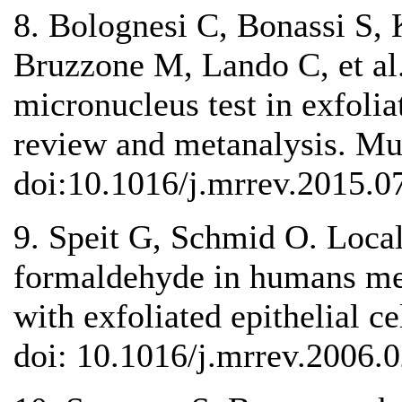
8. Bolognesi C, Bonassi S,
Bruzzone M, Lando C, et al.
micronucleus test in exfolia
review and metanalysis. Mu
doi:10.1016/j.mrrev.2015.0
9. Speit G, Schmid O. Local
formaldehyde in humans mea
with exfoliated epithelial c
doi: 10.1016/j.mrrev.2006.0