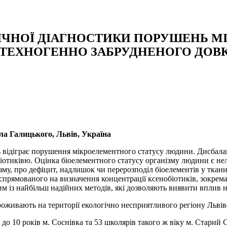
ГІЧНОЇ ДІАГНОСТИКИ ПОРУШЕНЬ 
 ТЕХНОГЕННО ЗАБРУДНЕНОГО ДОВ
ла Галицького, Львів, Україна
 відіграє порушення мікроелементного статусу людини. Дисбала
отиківю. Оцінка біоелементного статусу організму людини є нел
у, про дефіцит, надлишок чи перерозподіл біоелементів у тканина
спрямованого на визначення концентрації ксенобіотиків, зокрема
 із найбільш надійних методів, які дозволяють виявити вплив н
оживають на території екологічно несприятливого регіону Львівс
до 10 років м. Соснівка та 53 школярів такого ж віку м. Старий 