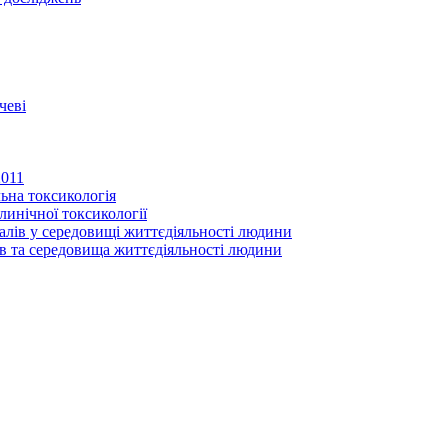
чеві
2011
ьна токсикологія
линічної токсикології
іалів у середовищі життєдіяльності людини
в та середовища життєдіяльності людини