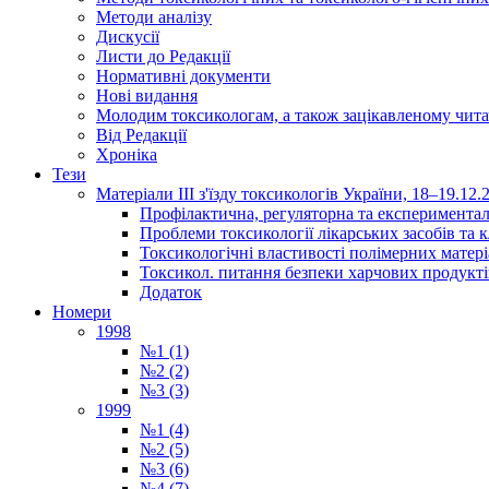
Методи аналізу
Дискусії
Листи до Редакції
Нормативні документи
Нові видання
Молодим токсикологам, а також зацікавленому чита
Від Редакції
Хроніка
Тези
Матеріали ІІІ з'їзду токсикологів України, 18–19.12.
Профілактична, регуляторна та експериментал
Проблеми токсикології лікарських засобів та к
Токсикологічні властивості полімерних матер
Токсикол. питання безпеки харчових продукті
Додаток
Номери
1998
№1 (1)
№2 (2)
№3 (3)
1999
№1 (4)
№2 (5)
№3 (6)
№4 (7)