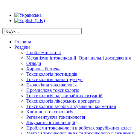
Головна
Розділи
Проблемні статті
Механізми інтоксикацій. Оригінальні дослідження
Огляди
Харчова безпека
Токсикологія пестицидів
Токсикологія наноструктур
Екологічна токсикологія
Промислова токсикологія
Токсикологія надзвичайних ситуацій
Токсикологія лікарських препаратів
Токсикологія засобів лікувальної косметики
Клинічна токсикологія
Регламентуюча токсикологія
Лікування інтоксикацій
Проблеми токсикології в роботах зарубіжних колег
Методи токсикологічних та токсиколого-гігієнічни