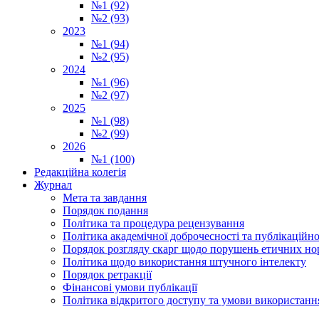
№1 (92)
№2 (93)
2023
№1 (94)
№2 (95)
2024
№1 (96)
№2 (97)
2025
№1 (98)
№2 (99)
2026
№1 (100)
Редакційна колегія
Журнал
Мета та завдання
Порядок подання
Політика та процедура рецензування
Політика академічної доброчесності та публікаційно
Порядок розгляду скарг щодо порушень етичних но
Політика щодо використання штучного інтелекту
Порядок ретракції
Фінансові умови публікації
Політика відкритого доступу та умови використання