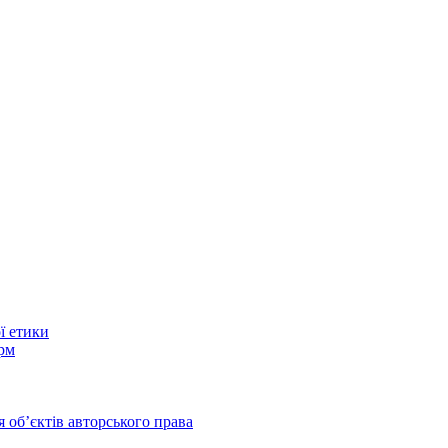
ї етики
рм
 обʼєктів авторського права