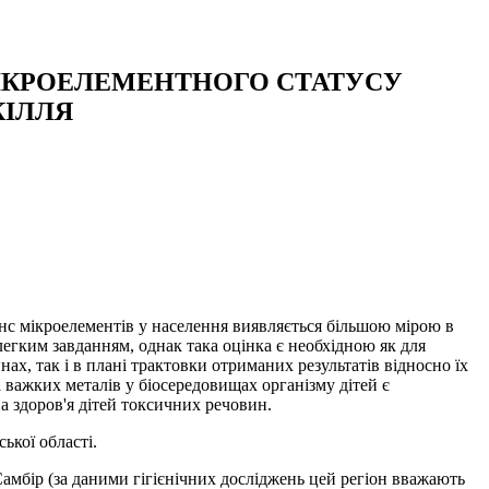
МІКРОЕЛЕМЕНТНОГО СТАТУСУ
КІЛЛЯ
нс мікроелементів у населення виявляється більшою мірою в
егким завданням, однак така оцінка є необхідною як для
х, так і в плані трактовки отриманих результатів відносно їх
 важких металів у біосередовищах організму дітей є
а здоров'я дітей токсичних речовин.
ької області.
Самбір (за даними гігієнічних досліджень цей регіон вважають