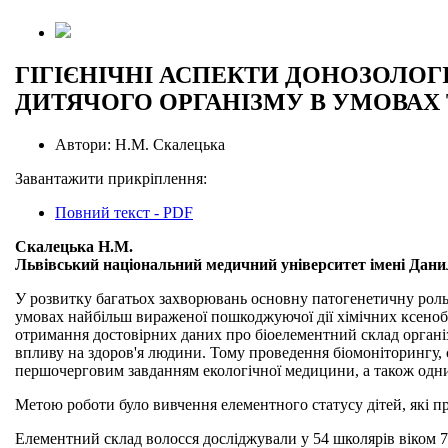
ГІГІЄНІЧНІ АСПЕКТИ ДОНОЗОЛО
ДИТЯЧОГО ОРГАНІЗМУ В УМОВАХ
Автори:
Н.М. Скалецька
Завантажити прикріплення:
Повний текст - PDF
Скалецька Н.М.
Львівський національний медичний університет імені Дани
У розвитку багатьох захворювань основну патогенетичну роль
умовах найбільш вираженої пошкоджуючої дії хімічних ксенобі
отримання достовірних даних про біоелементний склад організм
впливу на здоров'я людини. Тому проведення біомоніторингу, 
першочерговим завданням екологічної медицини, а також одним
Метою роботи було вивчення елементного статусу дітей, які пр
Елементний склад волосся досліджували у 54 школярів віком 7 