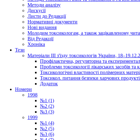
Методи аналізу
Дискусії
Листи до Редакції
Нормативні документи
Нові видання
Молодим токсикологам, а також зацікавленому чита
Від Редакції
Хроніка
Тези
Матеріали ІІІ з'їзду токсикологів України, 18–19.12.
Профілактична, регуляторна та експериментал
Проблеми токсикології лікарських засобів та к
Токсикологічні властивості полімерних матер
Токсикол. питання безпеки харчових продукті
Додаток
Номери
1998
№1 (1)
№2 (2)
№3 (3)
1999
№1 (4)
№2 (5)
№3 (6)
№4 (7)