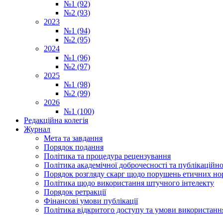
№1 (92)
№2 (93)
2023
№1 (94)
№2 (95)
2024
№1 (96)
№2 (97)
2025
№1 (98)
№2 (99)
2026
№1 (100)
Редакційна колегія
Журнал
Мета та завдання
Порядок подання
Політика та процедура рецензування
Політика академічної доброчесності та публікаційно
Порядок розгляду скарг щодо порушень етичних но
Політика щодо використання штучного інтелекту
Порядок ретракції
Фінансові умови публікації
Політика відкритого доступу та умови використання