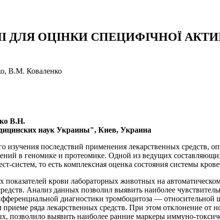
 ДЛЯ ОЦІНКИ СПЕЦИФІЧНОЇ АКТИВ
ко, В.М. Коваленко
ко В.Н.
дицинских наук Украины", Киев, Украина
го изучения последствий применения лекарственных средств, 
ений в геномике и протеомике. Одной из ведущих составляющих
ест-систем, то есть комплексная оценка состояния системы крове
 показателей крови лабораторных животных на автоматическом 
редств. Анализ данных позволил выявить наиболее чувствител
дифференциальной диагностики тромбоцитоза — относительной 
приеме ряда лекарственных средств. При этом отклонение от н
х, позволило выявить наиболее ранние маркеры иммуно-токсиче