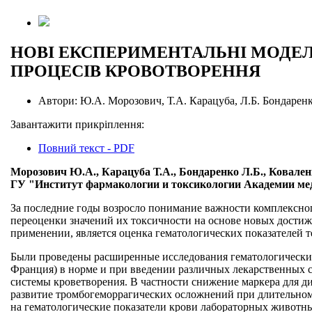
НОВІ ЕКСПЕРИМЕНТАЛЬНІ МОДЕЛІ
ПРОЦЕСІВ КРОВОТВОРЕННЯ
Автори:
Ю.А. Морозович, Т.А. Карацуба, Л.Б. Бондарен
Завантажити прикріплення:
Повний текст - PDF
Морозович Ю.А., Карацуба Т.А., Бондаренко Л.Б., Ковален
ГУ "Институт фармакологии и токсикологии Академии ме
За последние годы возросло понимание важности комплексно
переоценки значений их токсичности на основе новых достиж
применении, является оценка гематологических показателей т
Были проведены расширенные исследования гематологических
Франция) в норме и при введении различных лекарственных с
системы кроветворения. В частности снижение маркера для 
развитие тромбогеморрагических осложнений при длительном 
на гематологические показатели крови лабораторных животны