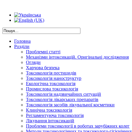
Головна
Розділи
Проблемні статті
Механізми інтоксикацій. Оригінальні дослідження
Огляди
Харчова безпека
Токсикологія пестицидів
Токсикологія наноструктур
Екологічна токсикологія
Промислова токсикологія
Токсикологія надзвичайних ситуацій
Токсикологія лікарських препаратів
Токсикологія засобів лікувальної косметики
Клинічна токсикологія
Регламентуюча токсикологія
Лікування інтоксикацій
Проблеми токсикології в роботах зарубіжних колег
Методи токсикологічних та токсиколого-гігієнічни