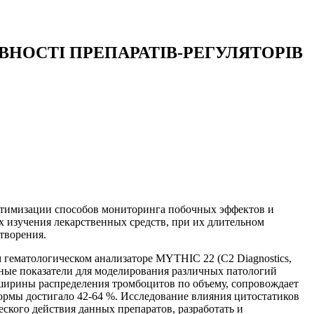
НОСТІ ПРЕПАРАТІВ-РЕГУЛЯТОРІВ
оптимизации способов мониторинга побочных эффектов и
 изучения лекарственных средств, при их длительном
творения.
гематологическом анализаторе MYTHIC 22 (C2 Diagnostics,
ьные показатели для моделирования различных патологий
ширины распределения тромбоцитов по объему, сопровождает
ормы достигало 42-64 %. Исследование влияния цитостатиков
ского действия данных препаратов, разработать и