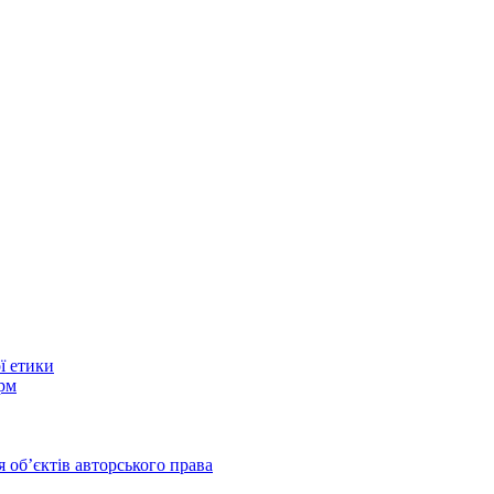
ї етики
рм
 обʼєктів авторського права