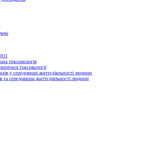
чеві
2011
ьна токсикологія
линічної токсикології
іалів у середовищі життєдіяльності людини
в та середовища життєдіяльності людини