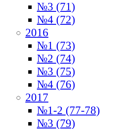
№3 (71)
№4 (72)
2016
№1 (73)
№2 (74)
№3 (75)
№4 (76)
2017
№1-2 (77-78)
№3 (79)