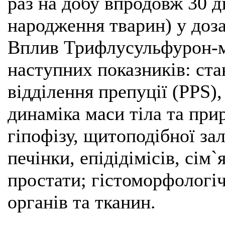
раз на добу впродовж 30 ді
народження тварин) у дозах
Вплив Трифлусульфурон-м
наступних показників: ста
відділення препуції (PPS),
динаміка маси тіла та прир
гіпофізу, щитоподібної за
печінки, епідідімісів, сім
простати; гістоморфологіч
органів та тканин.