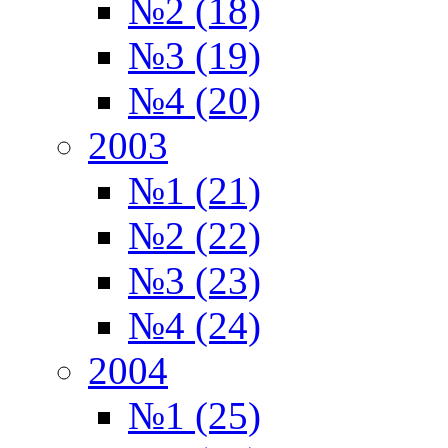
№2 (18)
№3 (19)
№4 (20)
2003
№1 (21)
№2 (22)
№3 (23)
№4 (24)
2004
№1 (25)