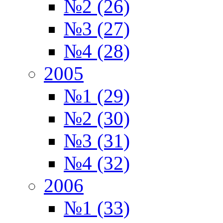
№2 (26)
№3 (27)
№4 (28)
2005
№1 (29)
№2 (30)
№3 (31)
№4 (32)
2006
№1 (33)