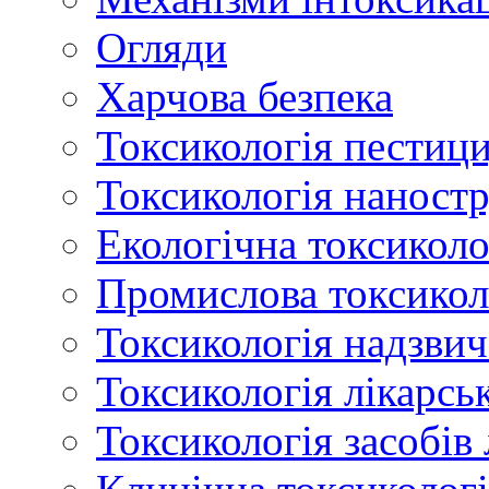
Огляди
Харчова безпека
Токсикологія пестици
Токсикологія наност
Екологічна токсиколо
Промислова токсикол
Токсикологія надзвич
Токсикологія лікарсь
Токсикологія засобів