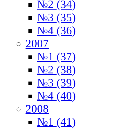
№2 (34)
№3 (35)
№4 (36)
2007
№1 (37)
№2 (38)
№3 (39)
№4 (40)
2008
№1 (41)