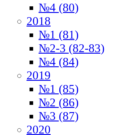
№4 (80)
2018
№1 (81)
№2-3 (82-83)
№4 (84)
2019
№1 (85)
№2 (86)
№3 (87)
2020