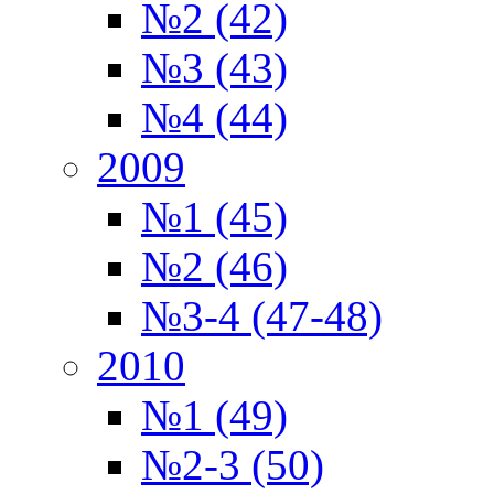
№2 (42)
№3 (43)
№4 (44)
2009
№1 (45)
№2 (46)
№3-4 (47-48)
2010
№1 (49)
№2-3 (50)