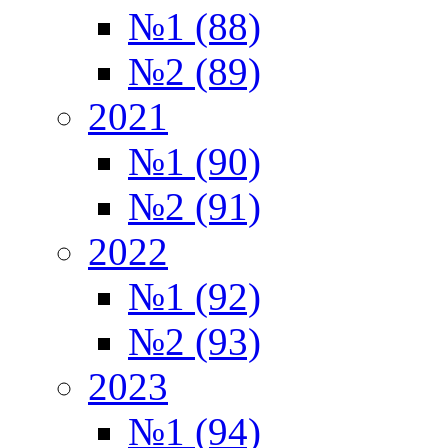
№1 (88)
№2 (89)
2021
№1 (90)
№2 (91)
2022
№1 (92)
№2 (93)
2023
№1 (94)