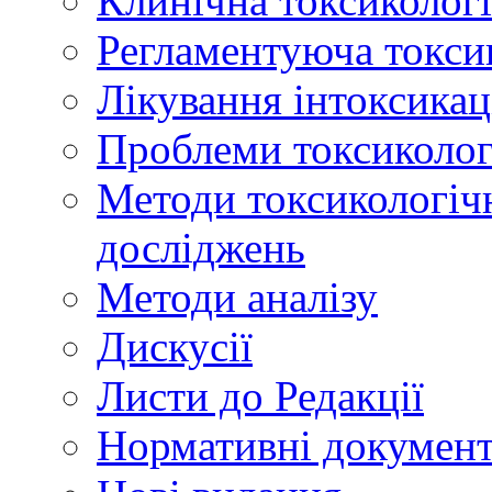
Клинічна токсикологі
Регламентуюча токси
Лікування інтоксикац
Проблеми токсикологі
Методи токсикологічн
досліджень
Методи аналізу
Дискусії
Листи до Редакції
Нормативні докумен