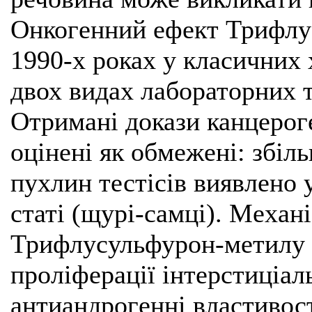
Онкогенний ефект Трифлу
1990-х роках у класичних
двох видах лабораторних 
Отримані докази канцерог
оцінені як обмежені: збіл
пухлин тестісів виявлено 
статі (щурі-самці). Механі
Трифлусульфурон-метилу 
проліферації інтерстиціал
антиандрогенні властивос