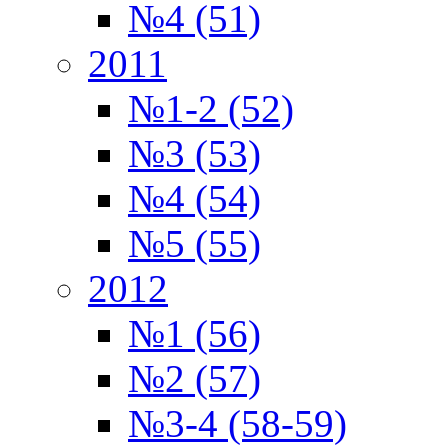
№4 (51)
2011
№1-2 (52)
№3 (53)
№4 (54)
№5 (55)
2012
№1 (56)
№2 (57)
№3-4 (58-59)