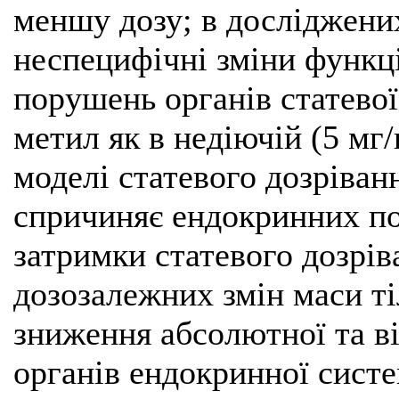
меншу дозу; в досліджени
неспецифічні зміни функц
порушень органів статево
метил як в недіючій (5 мг/к
моделі статевого дозріван
спричиняє ендокринних по
затримки статевого дозріва
дозозалежних змін маси т
зниження абсолютної та ві
органів ендокринної систе