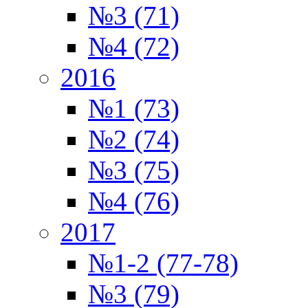
№3 (71)
№4 (72)
2016
№1 (73)
№2 (74)
№3 (75)
№4 (76)
2017
№1-2 (77-78)
№3 (79)