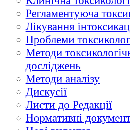
Клинічна токсикологі
Регламентуюча токси
Лікування інтоксикац
Проблеми токсикологі
Методи токсикологічн
досліджень
Методи аналізу
Дискусії
Листи до Редакції
Нормативні докумен