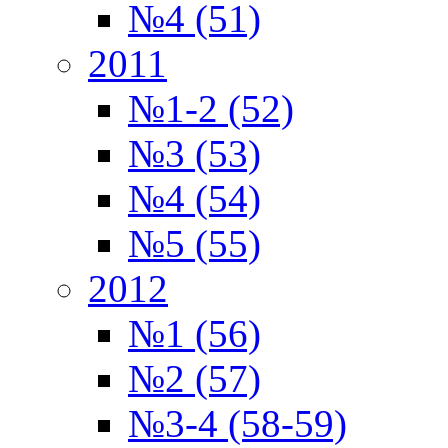
№4 (51)
2011
№1-2 (52)
№3 (53)
№4 (54)
№5 (55)
2012
№1 (56)
№2 (57)
№3-4 (58-59)