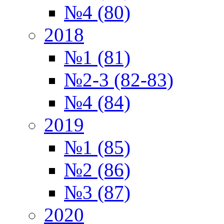
№4 (80)
2018
№1 (81)
№2-3 (82-83)
№4 (84)
2019
№1 (85)
№2 (86)
№3 (87)
2020