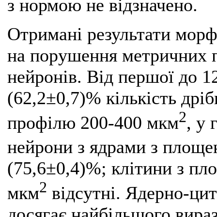
з нормою не відзначено.
Отримані результати морф
на порушення метричних п
нейронів. Від першої до 1
(62,2±0,7)% кількість дрі
2
профілю 200-400 мкм
, у
нейрони з ядрами з площ
(75,6±0,4)%; клітини з п
2
мкм
відсутні. Ядерно-ци
досягає найбільшого вираз