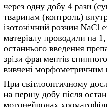
через одну добу 4 рази (су
тваринам (контроль) внут
ізотонічний розчин NaCl е
матеріалу проводили на 1, 7
останнього введення препа
зрізи фрагментів спинного
вивчені морфометричним 
При світлооптичному досл
на першу добу після остан
мотонейронах хроматофіль