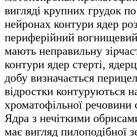
вигляді крупних грудок по
нейронах контури ядер ро
периферійний вогнищевий 
мають неправильну зірчаст
контури ядер стерті, ядер
добу визначається перицел
відростки контуруються на
хроматофільної речовини 
Ядра з нечіткими обрисам
має вигляд пилоподібної з