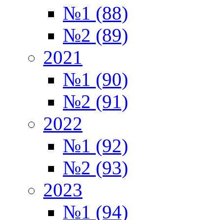
№1 (88)
№2 (89)
2021
№1 (90)
№2 (91)
2022
№1 (92)
№2 (93)
2023
№1 (94)