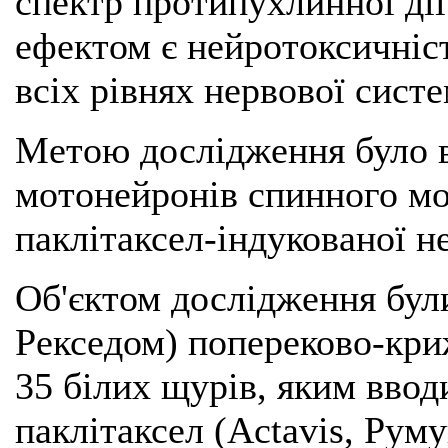
спектр протипухлинної ді
ефектом є нейротоксичніст
всіх рівнях нервової систе
Метою дослідження було в
мотонейронів спинного мо
паклітаксел-індукованої не
Об'єктом дослідження бул
Рекседом) попереково-кри
35 білих щурів, яким вво
паклітаксел (Actavis, Румун