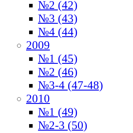
№2 (42)
№3 (43)
№4 (44)
2009
№1 (45)
№2 (46)
№3-4 (47-48)
2010
№1 (49)
№2-3 (50)