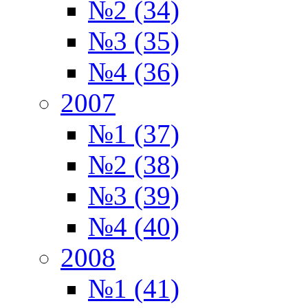
№2 (34)
№3 (35)
№4 (36)
2007
№1 (37)
№2 (38)
№3 (39)
№4 (40)
2008
№1 (41)