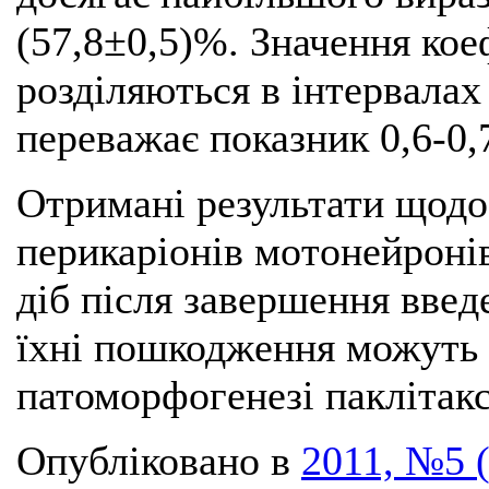
(57,8±0,5)%. Значення ко
розділяються в інтервалах 
переважає показник 0,6-0,7
Отримані результати щод
перикаріонів мотонейроні
діб після завершення введ
їхні пошкодження можуть в
патоморфогенезі паклітакс
Опубліковано в
2011, №5 