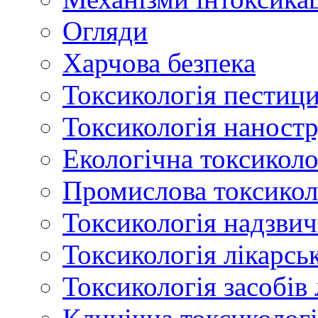
Огляди
Харчова безпека
Токсикологія пестици
Токсикологія наност
Екологічна токсиколо
Промислова токсикол
Токсикологія надзвич
Токсикологія лікарсь
Токсикологія засобів