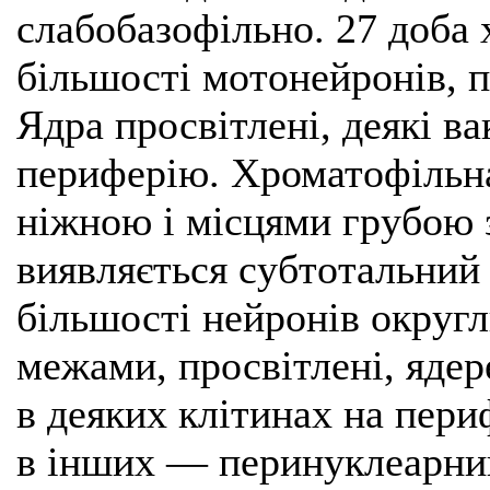
слабобазофільно. 27 доба
більшості мотонейронів, 
Ядра просвітлені, деякі ва
периферію. Хроматофільн
ніжною і місцями грубою 
виявляється субтотальний 
більшості нейронів округл
межами, просвітлені, ядер
в деяких клітинах на пери
в інших — перинуклеарний