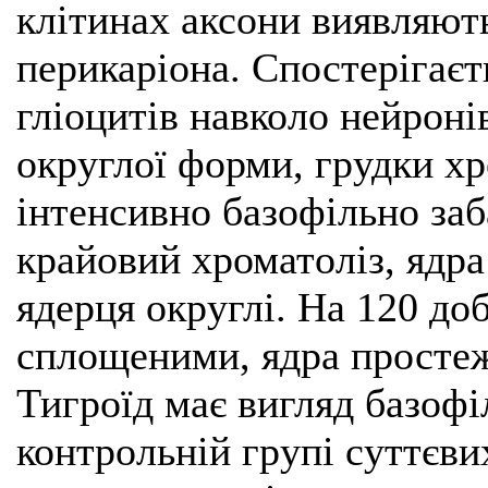
клітинах аксони виявляють
перикаріона. Спостерігає
гліоцитів навколо нейронів
округлої форми, грудки х
інтенсивно базофільно за
крайовий хроматоліз, ядр
ядерця округлі. На 120 д
сплощеними, ядра простеж
Тигроїд має вигляд базофі
контрольній групі суттєви