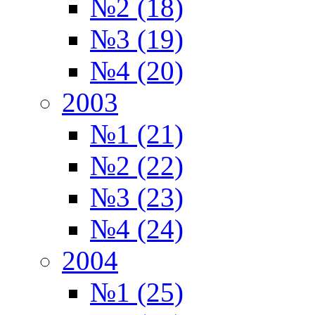
№2 (18)
№3 (19)
№4 (20)
2003
№1 (21)
№2 (22)
№3 (23)
№4 (24)
2004
№1 (25)