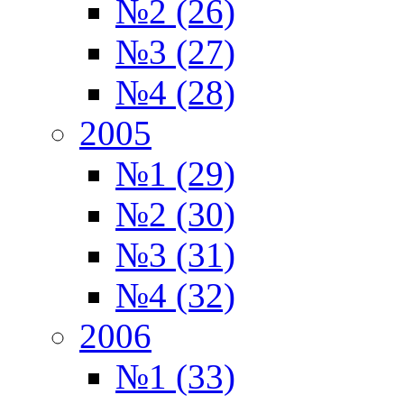
№2 (26)
№3 (27)
№4 (28)
2005
№1 (29)
№2 (30)
№3 (31)
№4 (32)
2006
№1 (33)