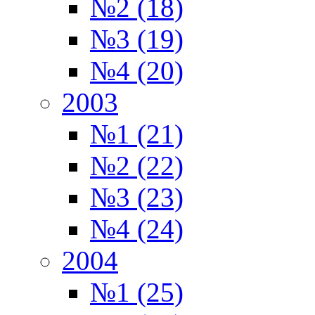
№2 (18)
№3 (19)
№4 (20)
2003
№1 (21)
№2 (22)
№3 (23)
№4 (24)
2004
№1 (25)