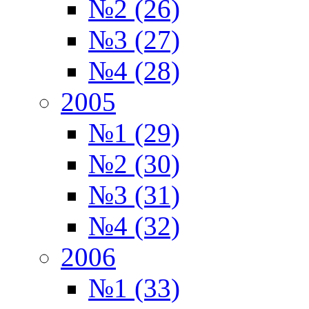
№2 (26)
№3 (27)
№4 (28)
2005
№1 (29)
№2 (30)
№3 (31)
№4 (32)
2006
№1 (33)