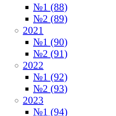
№1 (88)
№2 (89)
2021
№1 (90)
№2 (91)
2022
№1 (92)
№2 (93)
2023
№1 (94)