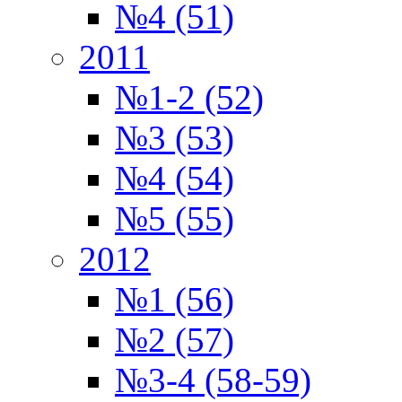
№4 (51)
2011
№1-2 (52)
№3 (53)
№4 (54)
№5 (55)
2012
№1 (56)
№2 (57)
№3-4 (58-59)