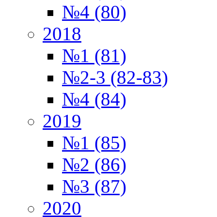
№4 (80)
2018
№1 (81)
№2-3 (82-83)
№4 (84)
2019
№1 (85)
№2 (86)
№3 (87)
2020