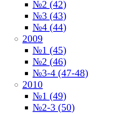
№2 (42)
№3 (43)
№4 (44)
2009
№1 (45)
№2 (46)
№3-4 (47-48)
2010
№1 (49)
№2-3 (50)