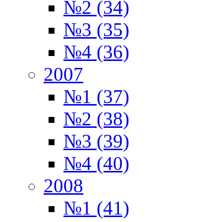
№2 (34)
№3 (35)
№4 (36)
2007
№1 (37)
№2 (38)
№3 (39)
№4 (40)
2008
№1 (41)