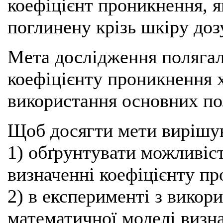
коефіцієнт проникнення, я
поглинену крізь шкіру доз
Мета дослідження полягал
коефіцієнту проникнення х
використання основних пол
Щоб досягти мети вирішув
1) обґрунтувати можливіст
визначенні коефіцієнту п
2) в експерименті з викор
математичної моделі визн