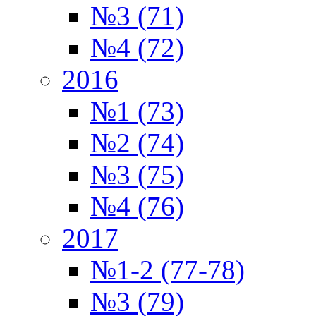
№3 (71)
№4 (72)
2016
№1 (73)
№2 (74)
№3 (75)
№4 (76)
2017
№1-2 (77-78)
№3 (79)