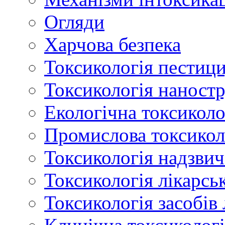
Огляди
Харчова безпека
Токсикологія пестици
Токсикологія наност
Екологічна токсиколо
Промислова токсикол
Токсикологія надзвич
Токсикологія лікарсь
Токсикологія засобів