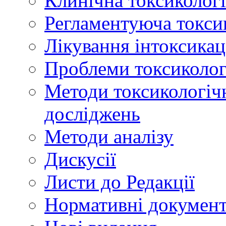
Клинічна токсикологі
Регламентуюча токси
Лікування інтоксикац
Проблеми токсикологі
Методи токсикологічн
досліджень
Методи аналізу
Дискусії
Листи до Редакції
Нормативні докумен