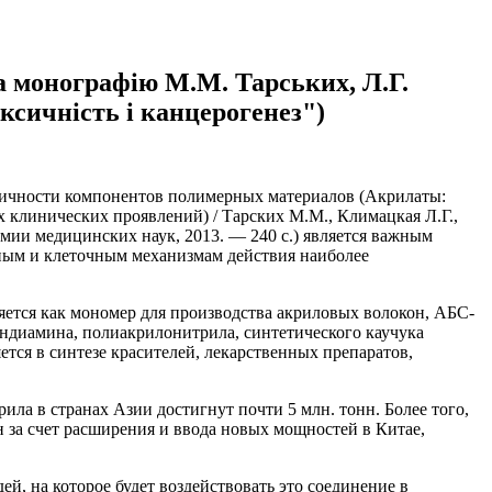
а монографію М.М. Тарських, Л.Г.
ксичність і канцерогенез")
сичности компонентов полимерных материалов (Акрилаты:
 клинических проявлений) / Тарских М.М., Климацкая Л.Г.,
емии медицинских наук, 2013. — 240 с.) является важным
ным и клеточным механизмам действия наиболее
тся как мономер для производства акриловых волокон, АБС-
ендиамина, полиакрилонитрила, синтетического каучука
тся в синтезе красителей, лекарственных препаратов,
ила в странах Азии достигнут почти 5 млн. тонн. Более того,
 за счет расширения и ввода новых мощностей в Китае,
й, на которое будет воздействовать это соединение в