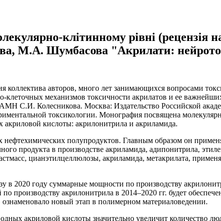
олекулярно-клітинному рівні (рецензія н
дова, М.А. Шумбасова "Акрилати: нейрото
ия коллектива авторов, много лет занимающихся вопросами ток
о-клеточных механизмов токсичности акрилатов и ее важнейших
. РАМН С.И. Колесникова. Москва: Издательство Российской акад
ериментальной токсикологии. Монография посвящена молекуляр
акриловой кислоты: акрилонитрила и акриламида.
нефтехимических полупродуктов. Главным образом он применяе
чного продукта в производстве акриламида, адипонитрила, этил
стмасс, цианэтилцеллюлозы, акриламида, метакрилата, применяе
нозу в 2020 году суммарные мощности по производству акрилонитр
о производству акрилонитрила в 2014–2020 гг. будет обеспечен
 ознаменовало новый этап в полимерном материаловедении.
водных акриловой кислоты значительно увеличит количество люде