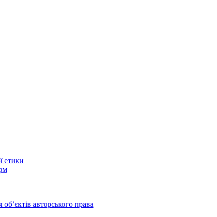
ї етики
рм
 обʼєктів авторського права