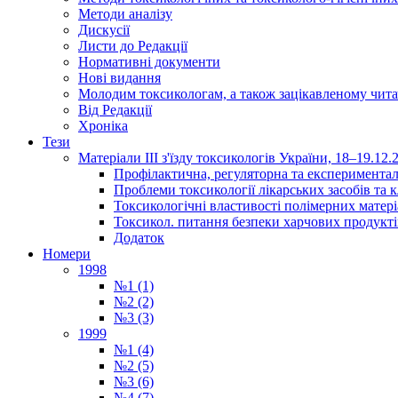
Методи аналізу
Дискусії
Листи до Редакції
Нормативні документи
Нові видання
Молодим токсикологам, а також зацікавленому чита
Від Редакції
Хроніка
Тези
Матеріали ІІІ з'їзду токсикологів України, 18–19.12.
Профілактична, регуляторна та експериментал
Проблеми токсикології лікарських засобів та к
Токсикологічні властивості полімерних матер
Токсикол. питання безпеки харчових продукті
Додаток
Номери
1998
№1 (1)
№2 (2)
№3 (3)
1999
№1 (4)
№2 (5)
№3 (6)
№4 (7)