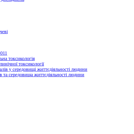
чеві
2011
ьна токсикологія
линічної токсикології
іалів у середовищі життєдіяльності людини
в та середовища життєдіяльності людини