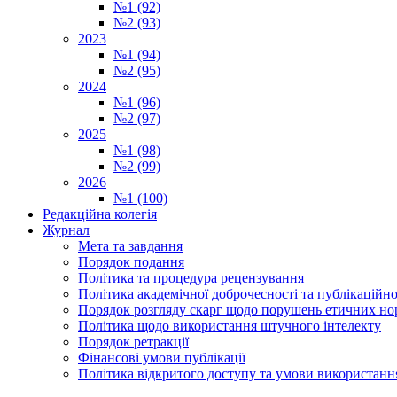
№1 (92)
№2 (93)
2023
№1 (94)
№2 (95)
2024
№1 (96)
№2 (97)
2025
№1 (98)
№2 (99)
2026
№1 (100)
Редакційна колегія
Журнал
Мета та завдання
Порядок подання
Політика та процедура рецензування
Політика академічної доброчесності та публікаційно
Порядок розгляду скарг щодо порушень етичних но
Політика щодо використання штучного інтелекту
Порядок ретракції
Фінансові умови публікації
Політика відкритого доступу та умови використання