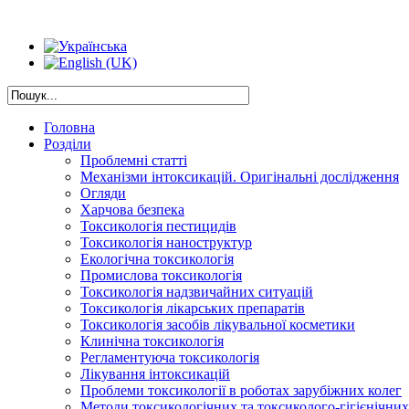
Головна
Розділи
Проблемні статті
Механізми інтоксикацій. Оригінальні дослідження
Огляди
Харчова безпека
Токсикологія пестицидів
Токсикологія наноструктур
Екологічна токсикологія
Промислова токсикологія
Токсикологія надзвичайних ситуацій
Токсикологія лікарських препаратів
Токсикологія засобів лікувальної косметики
Клинічна токсикологія
Регламентуюча токсикологія
Лікування інтоксикацій
Проблеми токсикології в роботах зарубіжних колег
Методи токсикологічних та токсиколого-гігієнічни