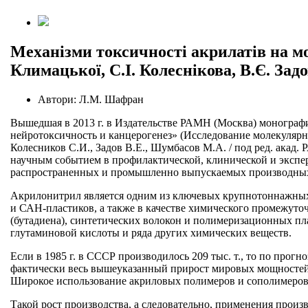
Механізми токсичності акрилатів на м
Климацької, С.І. Колеснікова, В.Є. За
Автори:
Л.М. Шафран
Вышедшая в 2013 г. в Издательстве РАМН (Москва) монограф
нейротоксичность и канцерогенез» (Исследование молекулярн
Колесников С.И., Задов В.Е., Шумбасов М.А. / под ред. акад
научным событием в профилактической, клинической и эксп
распространенных и промышленно выпускаемых производных 
Акрилонитрил является одним из ключевых крупнотоннажных 
и САН-пластиков, а также в качестве химического промежуто
(бутадиена), синтетических волокон и полимеризационных пла
глутаминовой кислоты и ряда других химических веществ.
Если в 1985 г. в СССР производилось 209 тыс. т., то по прог
фактически весь вышеуказанный прирост мировых мощностей п
Широкое использование акриловых полимеров и сополимеров
Такой рост производства, а следовательно, применения произ