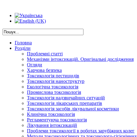
Головна
Розділи
Проблемні статті
Механізми інтоксикацій. Оригінальні дослідження
Огляди
Харчова безпека
Токсикологія пестицидів
Токсикологія наноструктур
Екологічна токсикологія
Промислова токсикологія
Токсикологія надзвичайних ситуацій
Токсикологія лікарських препаратів
Токсикологія засобів лікувальної косметики
Клинічна токсикологія
Регламентуюча токсикологія
Лікування інтоксикацій
Проблеми токсикології в роботах зарубіжних колег
Методи токсикологічних та токсиколого-гігієнічни