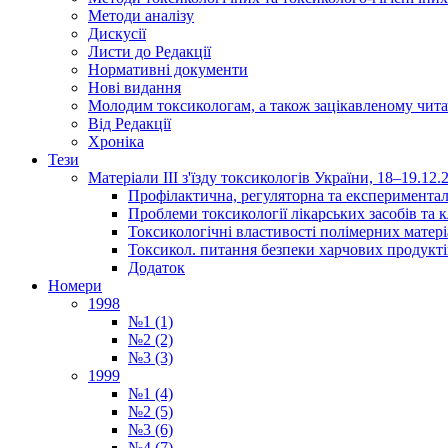
Методи аналізу
Дискусії
Листи до Редакції
Нормативні документи
Нові видання
Молодим токсикологам, а також зацікавленому чита
Від Редакції
Хроніка
Тези
Матеріали ІІІ з'їзду токсикологів України, 18–19.12.
Профілактична, регуляторна та експериментал
Проблеми токсикології лікарських засобів та к
Токсикологічні властивості полімерних матер
Токсикол. питання безпеки харчових продукті
Додаток
Номери
1998
№1 (1)
№2 (2)
№3 (3)
1999
№1 (4)
№2 (5)
№3 (6)
№4 (7)