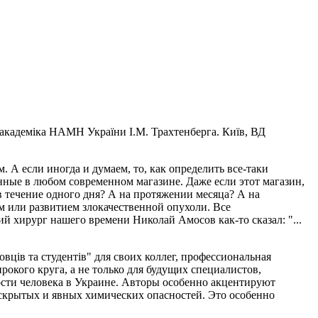
ю академіка НАМН України І.М. Трахтенберга. Київ, ВД
 А если иногда и думаем, то, как определить все-таки
нные в любом современном магазине. Даже если этот магазин,
в течение одного дня? А на протяжении месяца? А на
м или развитием злокачественной опухоли. Все
й хирург нашего времени Николай Амосов как-то сказал: "...
ців та студентів" для своих коллег, профессиональная
кого круга, а не только для будущих специалистов,
сти человека в Украине. Авторы особенно акцентируют
скрытых и явных химических опасностей. Это особенно