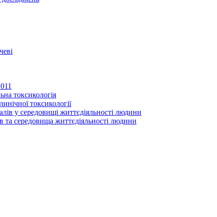
чеві
2011
ьна токсикологія
линічної токсикології
іалів у середовищі життєдіяльності людини
в та середовища життєдіяльності людини