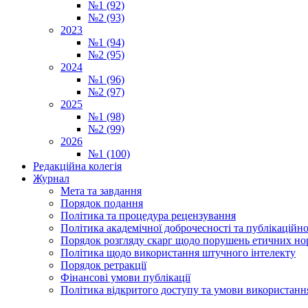
№1 (92)
№2 (93)
2023
№1 (94)
№2 (95)
2024
№1 (96)
№2 (97)
2025
№1 (98)
№2 (99)
2026
№1 (100)
Редакційна колегія
Журнал
Мета та завдання
Порядок подання
Політика та процедура рецензування
Політика академічної доброчесності та публікаційно
Порядок розгляду скарг щодо порушень етичних но
Політика щодо використання штучного інтелекту
Порядок ретракції
Фінансові умови публікації
Політика відкритого доступу та умови використання