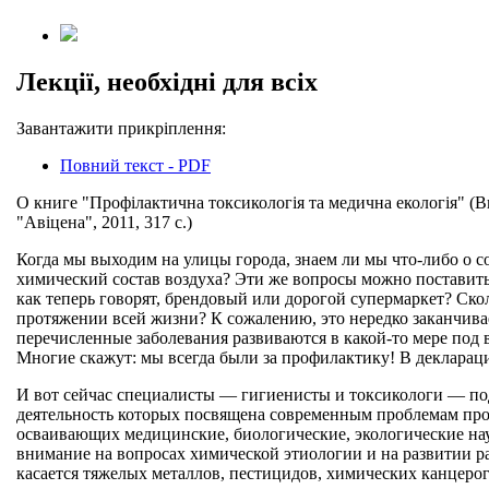
Лекції, необхідні для всіх
Завантажити прикріплення:
Повний текст - PDF
О книге "Профілактична токсикологія та медична екологія" (Ви
"Авіцена", 2011, 317 с.)
Когда мы выходим на улицы города, знаем ли мы что-либо о со
химический состав воздуха? Эти же вопросы можно поставить 
как теперь говорят, брендовый или дорогой супермаркет? Ско
протяжении всей жизни? К сожалению, это нередко заканчива
перечисленные заболевания развиваются в какой-то мере под 
Многие скажут: мы всегда были за профилактику! В декларация
И вот сейчас специалисты — гигиенисты и токсикологи — подг
деятельность которых посвящена современным проблемам проф
осваивающих медицинские, биологические, экологические на
внимание на вопросах химической этиологии и на развитии р
касается тяжелых металлов, пестицидов, химических канцерог