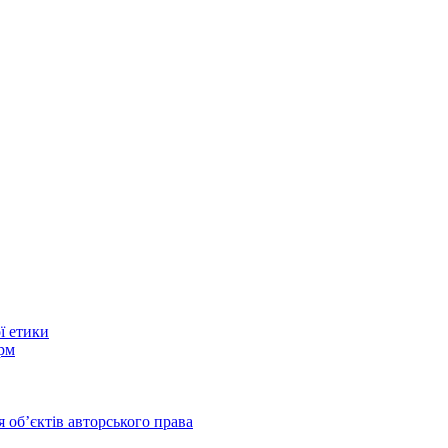
ї етики
рм
 обʼєктів авторського права