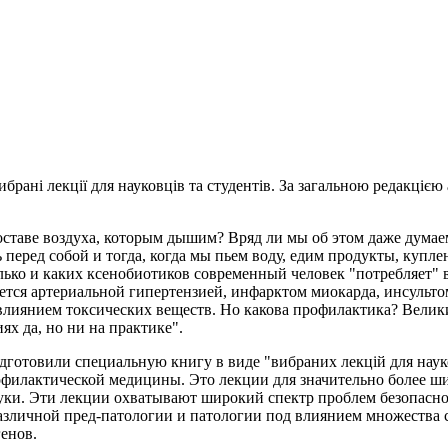
брані лекції для науковців та студентів. За загальною редакціє
ставе воздуха, которым дышим? Вряд ли мы об этом даже думаем.
перед собой и тогда, когда мы пьем воду, едим продукты, купле
лько и каких ксенобиотиков современный человек "потребляет" 
ется артериальной гипертензией, инфарктом миокарда, инсульто
влиянием токсических веществ. Но какова профилактика? Велики
х да, но ни на практике".
отовили специальную книгу в виде "вибраних лекцій для науков
илактической медицины. Это лекции для значительно более широ
уки. Эти лекции охватывают широкий спектр проблем безопасно
азличной пред-патологии и патологии под влиянием множества 
енов.