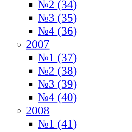
№2 (34)
№3 (35)
№4 (36)
2007
№1 (37)
№2 (38)
№3 (39)
№4 (40)
2008
№1 (41)