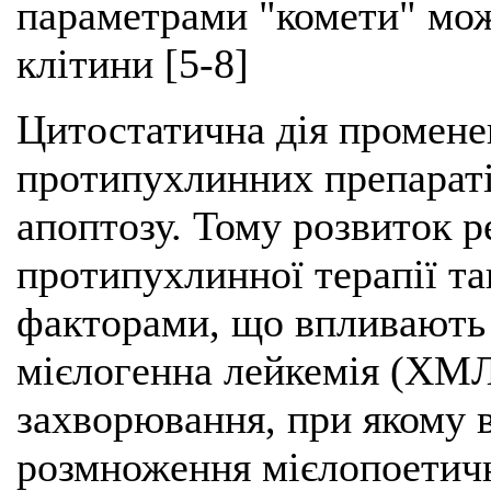
параметрами "комети" мо
клітини [5-8]
Цитостатична дія променево
протипухлинних препаратів
апоптозу. Тому розвиток р
протипухлинної терапії та
факторами, що впливають 
мієлогенна лейкемія (ХМ
захворювання, при якому 
розмноження мієлопоетичн