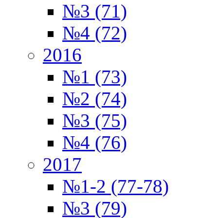
№3 (71)
№4 (72)
2016
№1 (73)
№2 (74)
№3 (75)
№4 (76)
2017
№1-2 (77-78)
№3 (79)