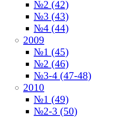
№2 (42)
№3 (43)
№4 (44)
2009
№1 (45)
№2 (46)
№3-4 (47-48)
2010
№1 (49)
№2-3 (50)