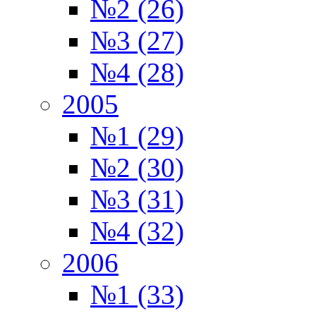
№2 (26)
№3 (27)
№4 (28)
2005
№1 (29)
№2 (30)
№3 (31)
№4 (32)
2006
№1 (33)