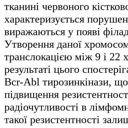
тканині червоного кістко
характеризується порушен
виражаються у появі філа
Утворення даної хромосо
транслокацією між 9 і 22 
результаті цього спостері
Bcr-Abl тирозинкінази, що
підвищення резистентност
радіочутливості в лімфомн
такої резистентності зал