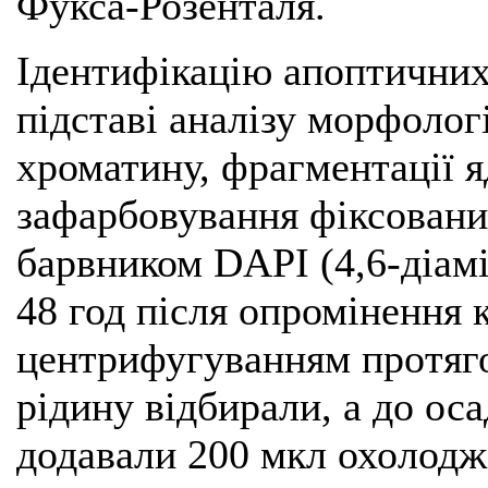
Фукса-Розенталя.
Ідентифікацію апоптичних
підставі аналізу морфолог
хроматину, фрагментації я
зафарбовування фіксован
барвником DAPI (4,6-діамі
48 год після опромінення 
центрифугуванням протяго
рідину відбирали, а до ос
додавали 200 мкл охолодж