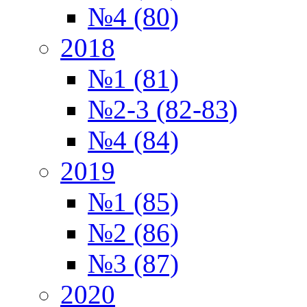
№4 (80)
2018
№1 (81)
№2-3 (82-83)
№4 (84)
2019
№1 (85)
№2 (86)
№3 (87)
2020