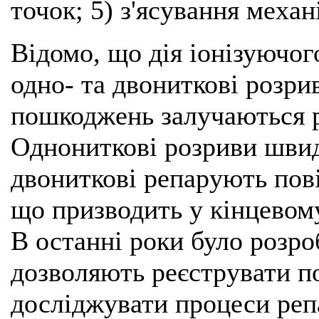
точок; 5) з'ясування механі
Відомо, що дія іонізуючо
одно- та двониткові розри
пошкоджень залучаються р
Однониткові розриви швид
двониткові репарують пові
що призводить у кінцевому
В останні роки було розро
дозволяють реєструвати 
досліджувати процеси репа