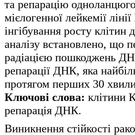
та репарацію одноланцюго
мієлогенної лейкемії ліні
інгібування росту клітин д
аналізу встановлено, що п
радіацією пошкоджень ДНК
репарації ДНК, яка найбі
протягом перших 30 хвили
Ключові слова:
клітини К5
репарація ДНК.
Виникнення стійкості рако