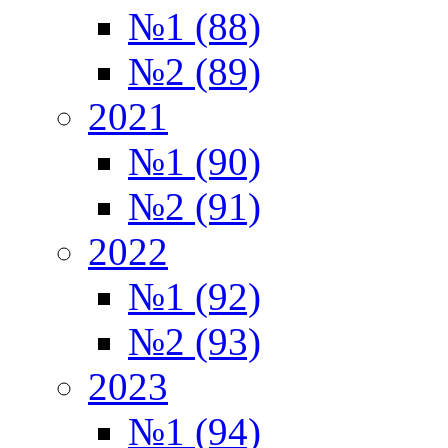
№1 (88)
№2 (89)
2021
№1 (90)
№2 (91)
2022
№1 (92)
№2 (93)
2023
№1 (94)