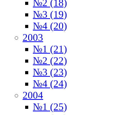
№2 (18)
№3 (19)
№4 (20)
2003
№1 (21)
№2 (22)
№3 (23)
№4 (24)
2004
№1 (25)