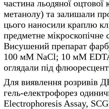
частина льодяної оцтової 
метанолу) та залишали про
цього наносили краплю клі
предметне мікроскопічне 
Висушений препарат фарбу
100 мM NaCl; 10 мM EDTA,
оглядали під флюоресцен
Для виявлення розривів ДН
гель-електрофорез одиничн
Electrophoresis Assay, SC