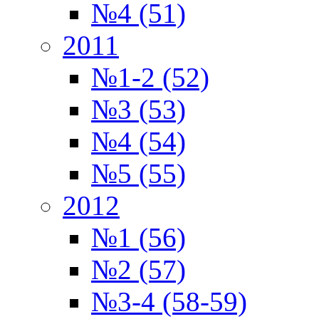
№4 (51)
2011
№1-2 (52)
№3 (53)
№4 (54)
№5 (55)
2012
№1 (56)
№2 (57)
№3-4 (58-59)