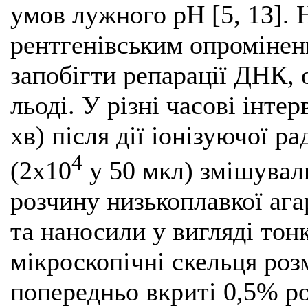
умов лужного рН [5, 13]. 
рентгенівським опроміненн
запобігти репарації ДНК,
льоді. У різні часові інтер
хв) після дії іонізуючої ра
4
(2х10
у 50 мкл) змішувал
розчину низькоплавкої аг
та наносили у вигляді тон
мікроскопічні скельця роз
попередньо вкриті 0,5% ро