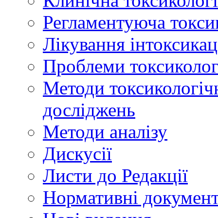
Клинічна токсикологі
Регламентуюча токси
Лікування інтоксикац
Проблеми токсикологі
Методи токсикологічн
досліджень
Методи аналізу
Дискусії
Листи до Редакції
Нормативні докумен