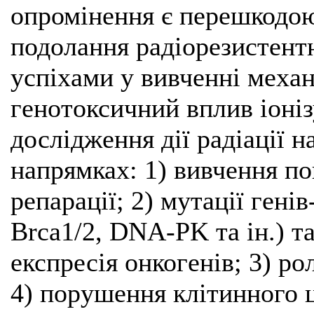
опромінення є перешкодою
подолання радіорезистентн
успіхами у вивченні механі
генотоксичний вплив іоніз
дослідження дії радіації н
напрямках: 1) вивчення п
репарації; 2) мутації гені
Brca1/2, DNA-PK та ін.) т
експресія онкогенів; 3) ро
4) порушення клітинного 