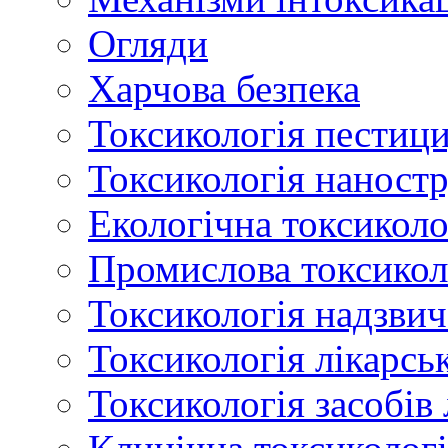
Огляди
Харчова безпека
Токсикологія пестици
Токсикологія наност
Екологічна токсиколо
Промислова токсикол
Токсикологія надзвич
Токсикологія лікарсь
Токсикологія засобів