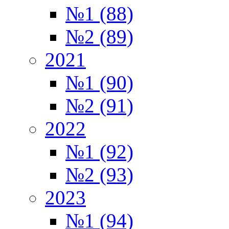
№1 (88)
№2 (89)
2021
№1 (90)
№2 (91)
2022
№1 (92)
№2 (93)
2023
№1 (94)