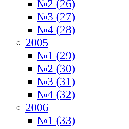
№2 (26)
№3 (27)
№4 (28)
2005
№1 (29)
№2 (30)
№3 (31)
№4 (32)
2006
№1 (33)