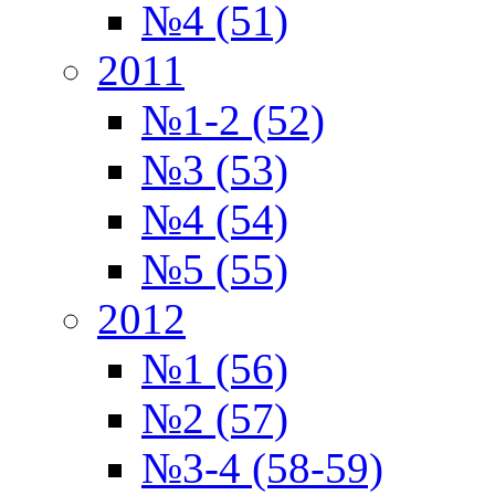
№4 (51)
2011
№1-2 (52)
№3 (53)
№4 (54)
№5 (55)
2012
№1 (56)
№2 (57)
№3-4 (58-59)