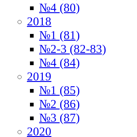
№4 (80)
2018
№1 (81)
№2-3 (82-83)
№4 (84)
2019
№1 (85)
№2 (86)
№3 (87)
2020