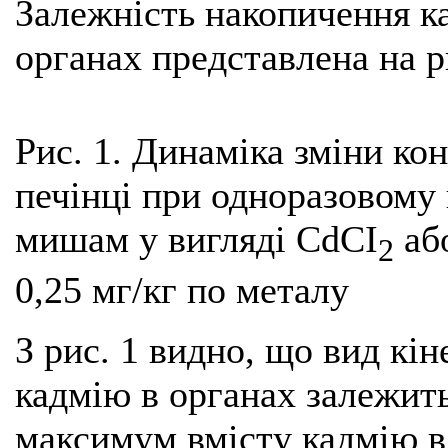
Залежність накопичення к
органах представлена на ри
Рис. 1. Динаміка зміни ко
печінці при одноразовому 
мишам у вигляді CdCI
аб
2
0,25 мг/кг по металу
З рис. 1 видно, що вид кін
кадмію в органах залежить
максимум вмісту кадмію в