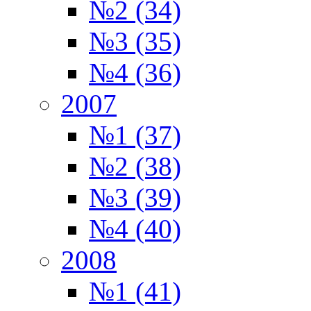
№2 (34)
№3 (35)
№4 (36)
2007
№1 (37)
№2 (38)
№3 (39)
№4 (40)
2008
№1 (41)