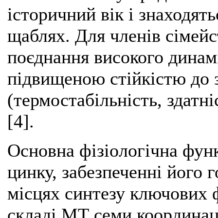
історичний вік і знаходят
щаблях. Для членів сімейс
поєднання високого динамі
підвищеною стійкістю до 
(термостабільність, здатн
[4].
Основна фізіологічна фун
цинку, забезпеченні його 
місцях синтезу ключових ф
складі МТ семи координаці