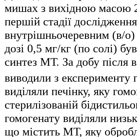
мишах з вихідною масою 2
першій стадії дослідження
внутрішньочеревним (в/о)
дозі 0,5 мг/кг (по солі) б
синтез МТ. За добу після 
виводили з експерименту 
виділяли печінку, яку гом
стерилізованій бідистильо
гомогенату виділяли низь
що містить МТ, яку оброб