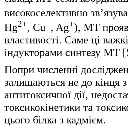
високоселективно зв’язува
2+
+
+
Hg
, Cu
, Ag
), МТ прояв
властивості. Саме ці важк
індукторами синтезу МТ [
Попри численні досліджен
залишаються не до кінця 
антитоксичної дії, недост
токсикокінетики та токси
цього білка з кадмієм.