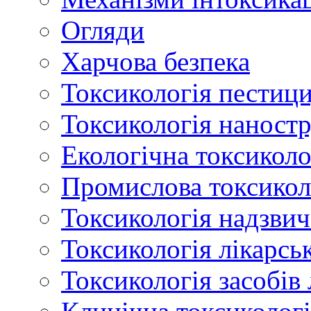
Огляди
Харчова безпека
Токсикологія пестици
Токсикологія наност
Екологічна токсиколо
Промислова токсикол
Токсикологія надзвич
Токсикологія лікарсь
Токсикологія засобів