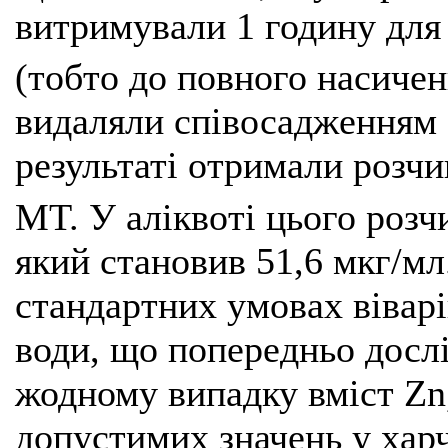
витримували 1 годину для
(тобто до повного насиче
видаляли співосадженням 
результаті отримали розчи
MT. У аліквоті цього розч
який становив 51,6 мкг/мл
стандартних умовах віварі
води, що попередньо досл
жодному випадку вміст Zn,
допустимих значень у хар