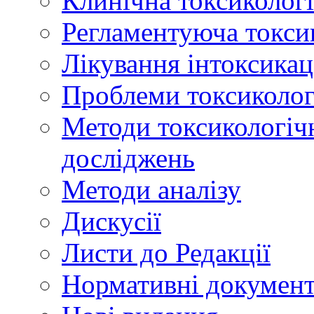
Клинічна токсикологі
Регламентуюча токси
Лікування інтоксикац
Проблеми токсикологі
Методи токсикологічн
досліджень
Методи аналізу
Дискусії
Листи до Редакції
Нормативні докумен