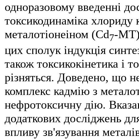
одноразовому введенні дос
токсикодинаміка хлориду 
металотіонеіном (Cd
-MT)
7
цих сполук індукція синте
також токсикокінетика і т
різняться. Доведено, що н
комплекс кадмію з металот
нефротоксичну дію. Вказа
додаткових досліджень для
впливу зв'язування металі