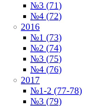
№3 (71)
№4 (72)
2016
№1 (73)
№2 (74)
№3 (75)
№4 (76)
2017
№1-2 (77-78)
№3 (79)