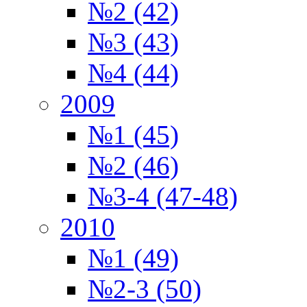
№2 (42)
№3 (43)
№4 (44)
2009
№1 (45)
№2 (46)
№3-4 (47-48)
2010
№1 (49)
№2-3 (50)