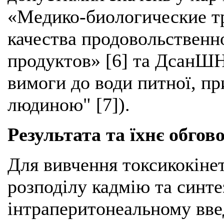
«Медико-биологические т
качества продовольственн
продуктов» [6] та ДсанШН 
вимоги до води питної, п
людиною" [7]).
Результата та їхнє обгов
Для вивчення токсикокіне
розподілу кадмію та синт
інтраперитонеальному вве