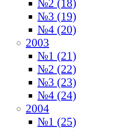
№2 (18)
№3 (19)
№4 (20)
2003
№1 (21)
№2 (22)
№3 (23)
№4 (24)
2004
№1 (25)