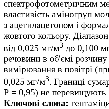
спектрофотометричним ме
властивість аміногруп мол
з ацетилацетоном і форма
жовтого кольору. Діапазо
3
від 0,025 мг/м
до 0,100 м
речовини в об'ємі розчин
вимірювання в повітрі (пр
3
0,025 мг/м
. Границі сума
Р = 0,95) не перевищують
Ключові слова:
гентаміци