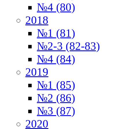
№4 (80)
2018
№1 (81)
№2-3 (82-83)
№4 (84)
2019
№1 (85)
№2 (86)
№3 (87)
2020