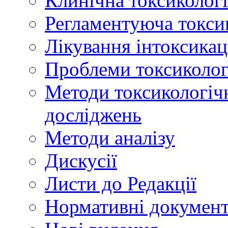
Клинічна токсикологі
Регламентуюча токси
Лікування інтоксикац
Проблеми токсикологі
Методи токсикологічн
досліджень
Методи аналізу
Дискусії
Листи до Редакції
Нормативні докумен