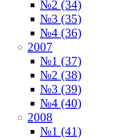
№2 (34)
№3 (35)
№4 (36)
2007
№1 (37)
№2 (38)
№3 (39)
№4 (40)
2008
№1 (41)