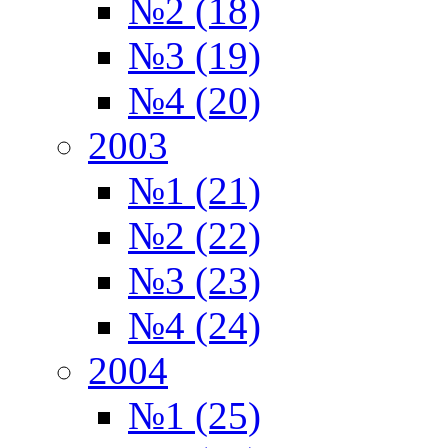
№2 (18)
№3 (19)
№4 (20)
2003
№1 (21)
№2 (22)
№3 (23)
№4 (24)
2004
№1 (25)