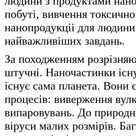
людини з продуктами нано
побуті, вивчення токсично
нанопродукціі для людини
найважливіших завдань.
За походженням розрізняю
штучні. Наночастинки існу
існує сама планета. Вони 
процесів: виверження вулк
випаровувань. До природн
віруси малих розмірів. Ба