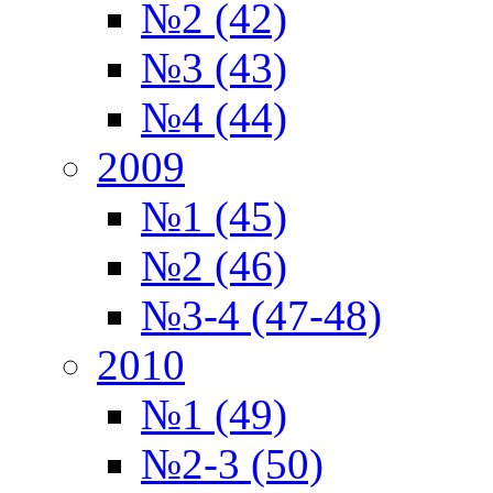
№2 (42)
№3 (43)
№4 (44)
2009
№1 (45)
№2 (46)
№3-4 (47-48)
2010
№1 (49)
№2-3 (50)