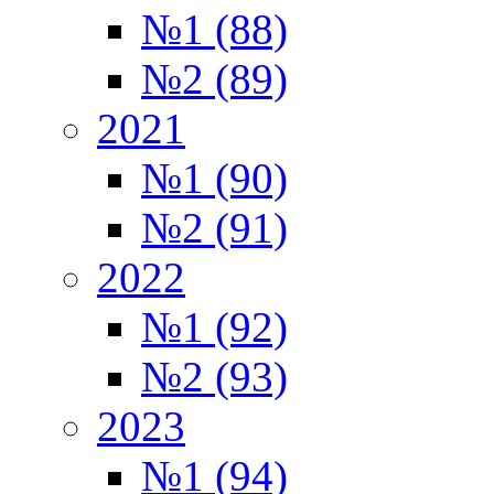
№1 (88)
№2 (89)
2021
№1 (90)
№2 (91)
2022
№1 (92)
№2 (93)
2023
№1 (94)