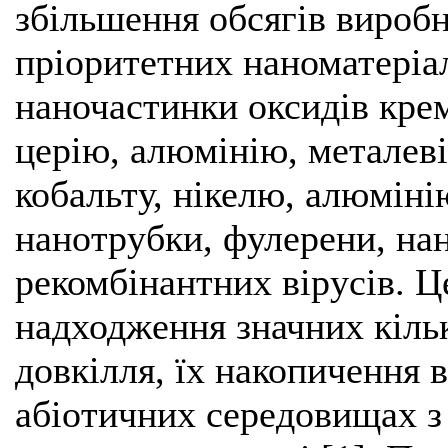
збільшення обсягів виробн
пріоритетних наноматеріал
наночастинки оксидів кремн
церію, алюмінію, металеві 
кобальту, нікелю, алюмінію
нанотрубки, фулерени, нан
рекомбінантних вірусів. Ц
надходження значних кільк
довкілля, їх накопичення 
абіотичних середовищах 