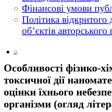
Фінансові умови публ
Політика відкритого 
обʼєктів авторського 
Особливості фізико-хі
токсичної дії наномат
оцінки їхнього небезп
організми (огляд літе