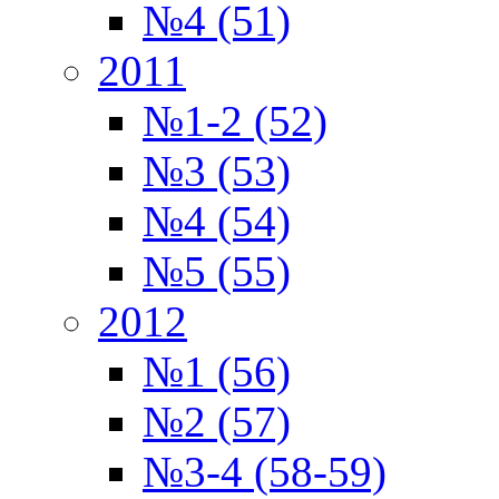
№4 (51)
2011
№1-2 (52)
№3 (53)
№4 (54)
№5 (55)
2012
№1 (56)
№2 (57)
№3-4 (58-59)