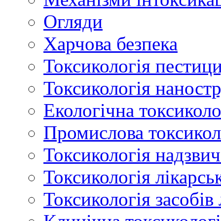
Огляди
Харчова безпека
Токсикологія пестици
Токсикологія наност
Екологічна токсиколо
Промислова токсикол
Токсикологія надзвич
Токсикологія лікарсь
Токсикологія засобів