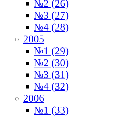
№2 (26)
№3 (27)
№4 (28)
2005
№1 (29)
№2 (30)
№3 (31)
№4 (32)
2006
№1 (33)