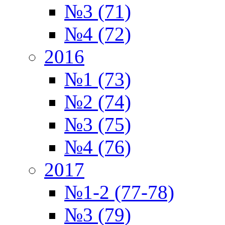
№3 (71)
№4 (72)
2016
№1 (73)
№2 (74)
№3 (75)
№4 (76)
2017
№1-2 (77-78)
№3 (79)