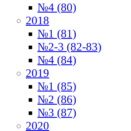
№4 (80)
2018
№1 (81)
№2-3 (82-83)
№4 (84)
2019
№1 (85)
№2 (86)
№3 (87)
2020