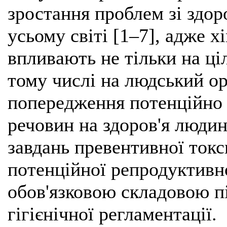
зростання проблем зі здор
усьому світі [1–7], адже х
впливають не тільки на ціль
тому числі на людський о
попередження потенційно 
речовин на здоров'я людин
завдань превентивної токс
потенційної репродуктивно
обов'язковою складовою пі
гігієнічної регламентації.