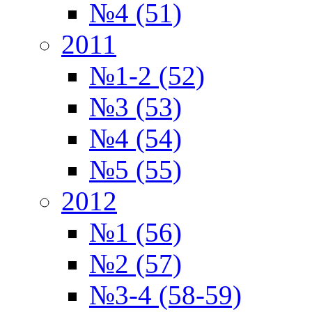
№4 (51)
2011
№1-2 (52)
№3 (53)
№4 (54)
№5 (55)
2012
№1 (56)
№2 (57)
№3-4 (58-59)