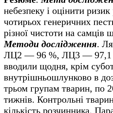
небезпеку і оцінити ризик
чотирьох генеричних пест
різної чистоти на самців щ
Методи дослідження
. Л
ЛЦ2 — 96 %, ЛЦ3 — 97,1 
вводили щодня, крім субот
внутрішньошлунково в дозах
трьом групам тварин, по 2
тижнів. Контрольні твари
кількість розчинника. Пар