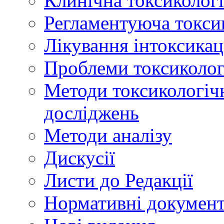
Клинічна токсикологі
Регламентуюча токси
Лікування інтоксикац
Проблеми токсикологі
Методи токсикологічн
досліджень
Методи аналізу
Дискусії
Листи до Редакції
Нормативні докумен