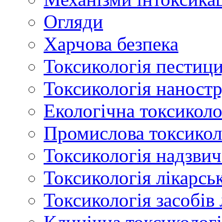
Огляди
Харчова безпека
Токсикологія пестици
Токсикологія наност
Екологічна токсиколо
Промислова токсикол
Токсикологія надзвич
Токсикологія лікарсь
Токсикологія засобів