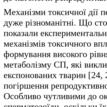
Механізми токсичної дії п
дуже різноманітні. Що стос
показали експериментальн
механізмів токсичного впл
формування високого рівня
метаболізму СП, які викл
експонованих тварин [24, 
погіршення репродуктивно
Особливо чутливими до ок
сперматозоїди, оскільки ї