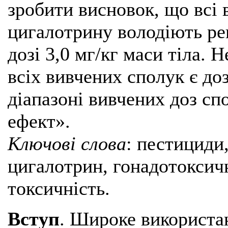
зробити висновок, що всі 
цигалотрину володіють р
дозі 3,0 мг/кг маси тіла.
всіх вивчених сполук є доз
діапазоні вивчених доз сп
ефект».
Ключові слова
: пестициди
цигалотрин, гонадотоксич
токсичність.
Вступ
. Широке використа