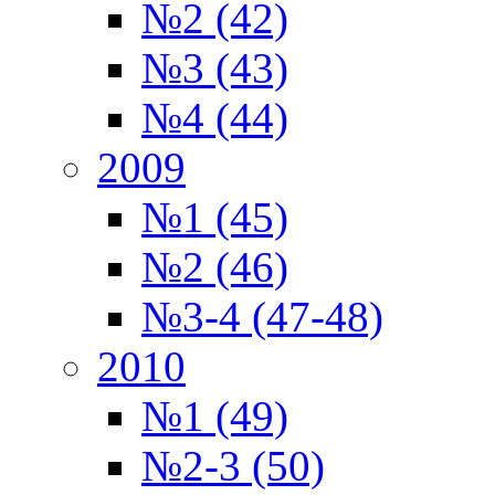
№2 (42)
№3 (43)
№4 (44)
2009
№1 (45)
№2 (46)
№3-4 (47-48)
2010
№1 (49)
№2-3 (50)