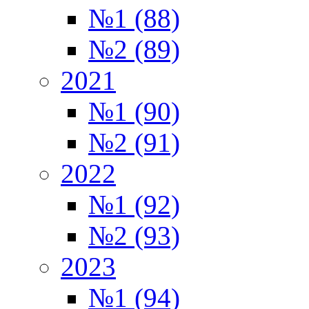
№1 (88)
№2 (89)
2021
№1 (90)
№2 (91)
2022
№1 (92)
№2 (93)
2023
№1 (94)