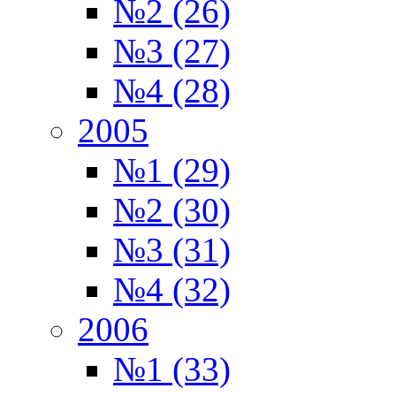
№2 (26)
№3 (27)
№4 (28)
2005
№1 (29)
№2 (30)
№3 (31)
№4 (32)
2006
№1 (33)