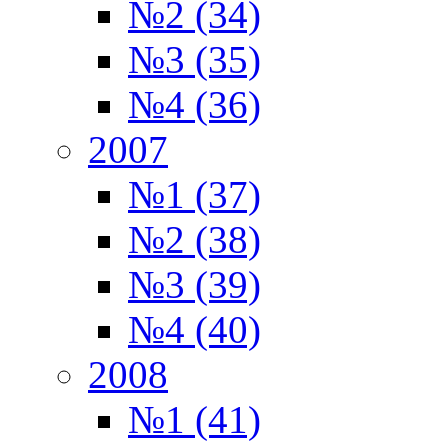
№2 (34)
№3 (35)
№4 (36)
2007
№1 (37)
№2 (38)
№3 (39)
№4 (40)
2008
№1 (41)