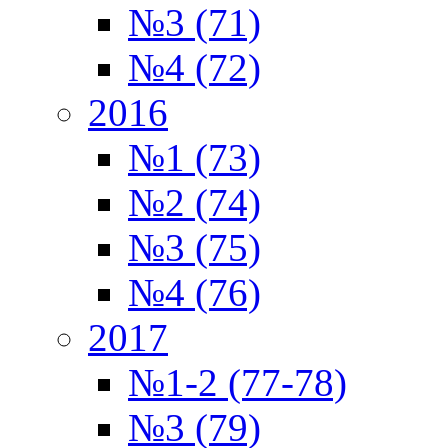
№3 (71)
№4 (72)
2016
№1 (73)
№2 (74)
№3 (75)
№4 (76)
2017
№1-2 (77-78)
№3 (79)