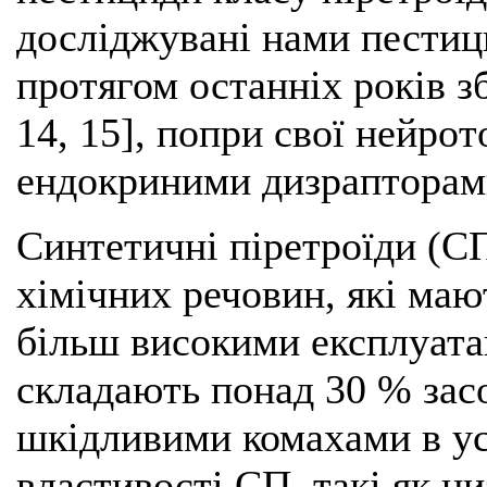
досліджувані нами пестиц
протягом останніх років зб
14, 15], попри свої нейрот
ендокриними дизрапторам
Синтетичні піретроїди (С
хімічних речовин, які маю
більш високими експлуата
складають понад 30 % засо
шкідливими комахами в усь
властивості СП, такі як н