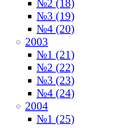
№2 (18)
№3 (19)
№4 (20)
2003
№1 (21)
№2 (22)
№3 (23)
№4 (24)
2004
№1 (25)