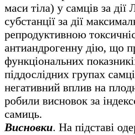
маси тіла) у самців за дії
субстанції за дії максима
репродуктивною токсичні
антиандрогенну дію, що п
функціональних показників
піддослідних групах самці
негативний вплив на плод
робили висновок за індек
самиць.
Висновки
. На підставі од