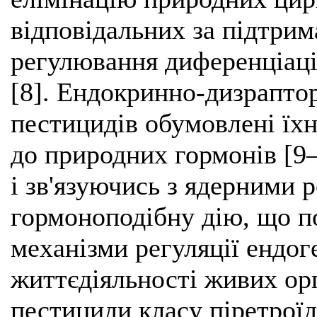
відповідальних за підтрим
регулювання диференціаці
[8]. Ендокринно-дизраптор
пестицидів обумовлені їх
до природних гормонів [9
і зв'язуючись з ядерними 
гормоноподібну дію, що п
механізми регуляції ендо
життєдіяльності живих орг
пестициди класу піретроїді