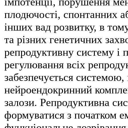
імпотенції, порушення ме
плодючості, спонтанних аб
інших вад розвитку, в том
та різних генетичних зах
репродуктивну систему і п
регулювання всіх репроду
забезпечується системою, 
нейроендокринний комплек
залози. Репродуктивна сис
формуватися з початком ем
функціональне дозрівання 