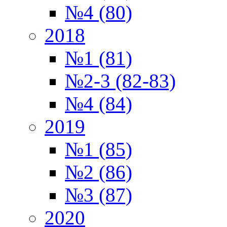
№4 (80)
2018
№1 (81)
№2-3 (82-83)
№4 (84)
2019
№1 (85)
№2 (86)
№3 (87)
2020