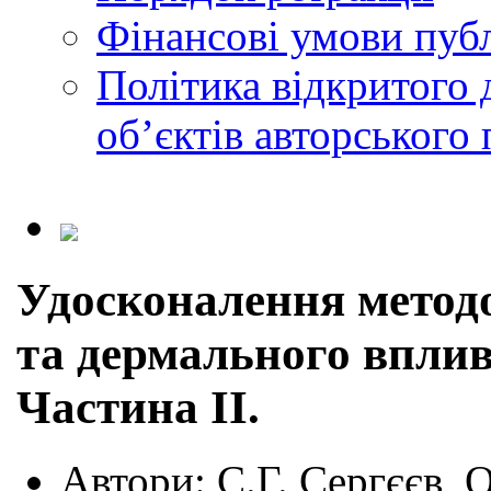
Фінансові умови публ
Політика відкритого 
обʼєктів авторського 
Удосконалення методо
та дермального впливу
Частина ІІ.
Автори:
С.Г. Сергєєв, 