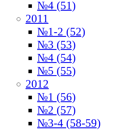
№4 (51)
2011
№1-2 (52)
№3 (53)
№4 (54)
№5 (55)
2012
№1 (56)
№2 (57)
№3-4 (58-59)