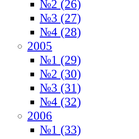
№2 (26)
№3 (27)
№4 (28)
2005
№1 (29)
№2 (30)
№3 (31)
№4 (32)
2006
№1 (33)