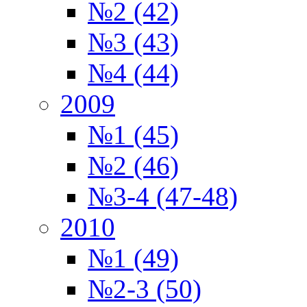
№2 (42)
№3 (43)
№4 (44)
2009
№1 (45)
№2 (46)
№3-4 (47-48)
2010
№1 (49)
№2-3 (50)