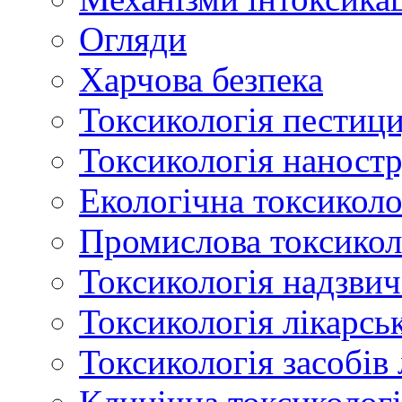
Огляди
Харчова безпека
Токсикологія пестици
Токсикологія наност
Екологічна токсиколо
Промислова токсикол
Токсикологія надзвич
Токсикологія лікарсь
Токсикологія засобів