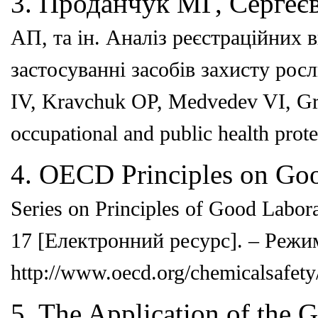
3. Проданчук МГ, Сергеє
АП, та ін. Аналіз реєстраційних
в
застосуванні засобів захисту рос
IV,
Kravchuk OP, Medvedev VI, Gr
occupational and
public health prot
4. OECD Principles on Good
Series on Principles of Good Labor
17
[Електронний ресурс]. – Режи
http://www.oecd.org/
chemicalsafety
5. The Application of the G