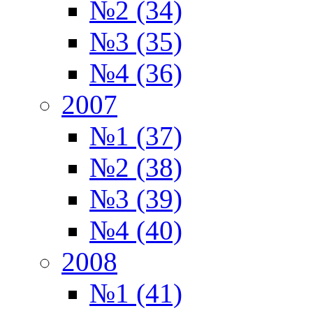
№2 (34)
№3 (35)
№4 (36)
2007
№1 (37)
№2 (38)
№3 (39)
№4 (40)
2008
№1 (41)