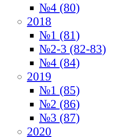
№4 (80)
2018
№1 (81)
№2-3 (82-83)
№4 (84)
2019
№1 (85)
№2 (86)
№3 (87)
2020