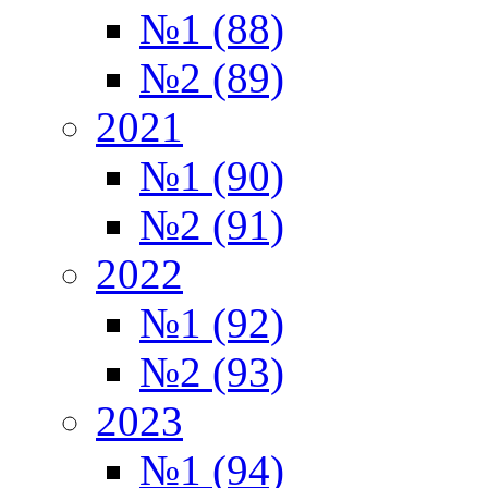
№1 (88)
№2 (89)
2021
№1 (90)
№2 (91)
2022
№1 (92)
№2 (93)
2023
№1 (94)