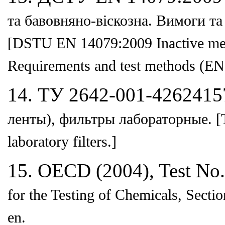
та бавовняно-віскозна. Вимоги т
[DSTU EN 14079:2009 Inactive med
Requirements
and test methods (EN
14. ТУ 2642-001-426241
ленты), фильтры лабораторные.
[
laboratory filters.]
15. OECD (2004), Test No.
for the Testing of Chemicals,
Sectio
en.