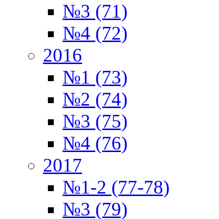
№3 (71)
№4 (72)
2016
№1 (73)
№2 (74)
№3 (75)
№4 (76)
2017
№1-2 (77-78)
№3 (79)