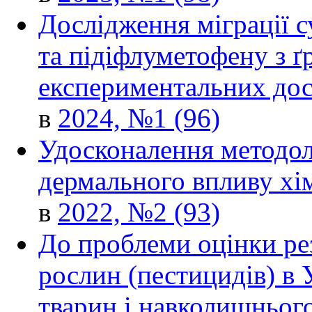
Дослідження міграції с
та підіфлуметофену з ґ
експериментальних дос
в
2024, №1 (96)
Удосконалення методоло
дермального впливу хім
в
2022, №2 (93)
До проблеми оцінки рез
рослин (пестицидів) в У
тварин і навколишньог