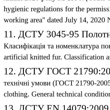
hygienic
regulations for the permis
working area" dated July
14, 2020 
11. ДСТУ 3045-95 Полотн
Класифікація та номенклатура
по
artificial knitted fur. Classificatio
12. ДСТУ ГОСТ 21790:200
технічні умови (ГОСТ 21790-200
clothing. General technical condi
13. ДСТУ EN 14079:2009 