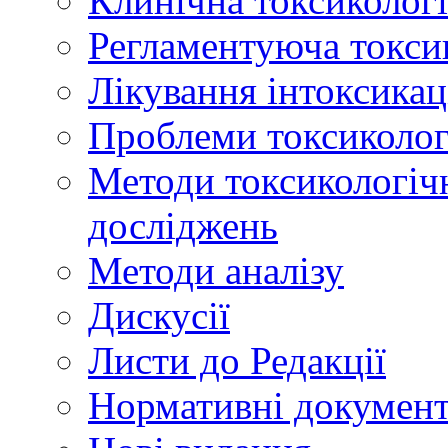
Клинічна токсикологі
Регламентуюча токси
Лікування інтоксикац
Проблеми токсикологі
Методи токсикологічн
досліджень
Методи аналізу
Дискусії
Листи до Редакції
Нормативні докумен