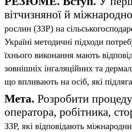
РЕЗЮМЕ.
Вступ.
У перш
вітчизняної й міжнародно
рослин (ЗЗР) на сільськогосподар
Україні методичні підходи потре
їхнього виконан
ня мають відпов
зовнішніх інгаляційних та дермал
що впливають на осіб, які підляг
Мета.
Розробити процеду
оператора, робітника, ст
ЗЗР, які відповідають міжнародн