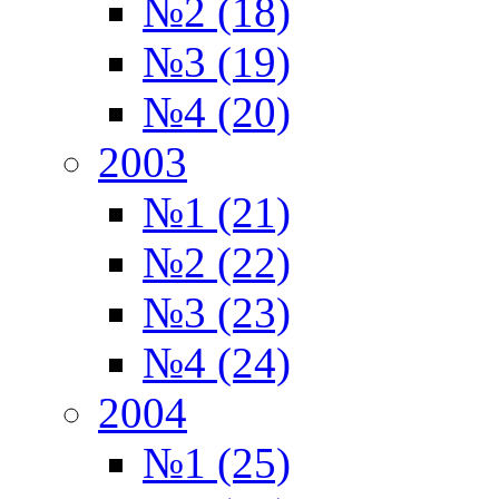
№2 (18)
№3 (19)
№4 (20)
2003
№1 (21)
№2 (22)
№3 (23)
№4 (24)
2004
№1 (25)