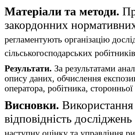
Матеріали та методи.
Пр
закордонних нормативних
регламентують організацію дослі
сільсько
господарських робітників 
Результати.
За результатами анал
опису даних, обчислення
експози
оператора, робітника, сторонньої
Висновки.
Використання 
відповідність досліджень
наступну оцінку та управління ри