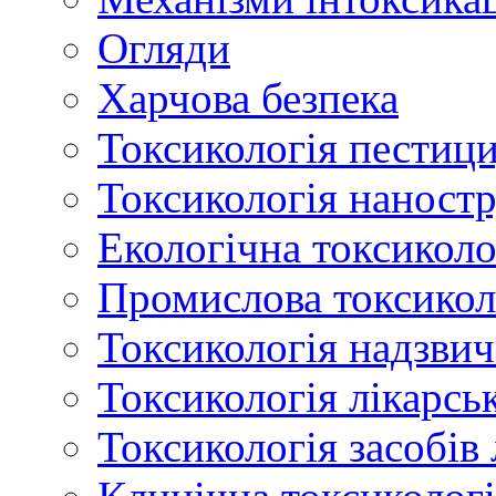
Огляди
Харчова безпека
Токсикологія пестици
Токсикологія наност
Екологічна токсиколо
Промислова токсикол
Токсикологія надзвич
Токсикологія лікарсь
Токсикологія засобів