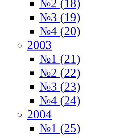
№2 (18)
№3 (19)
№4 (20)
2003
№1 (21)
№2 (22)
№3 (23)
№4 (24)
2004
№1 (25)