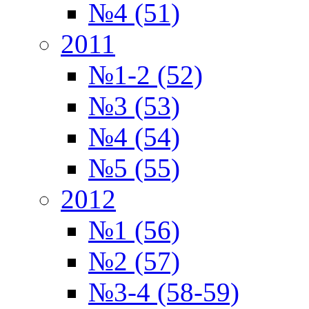
№4 (51)
2011
№1-2 (52)
№3 (53)
№4 (54)
№5 (55)
2012
№1 (56)
№2 (57)
№3-4 (58-59)