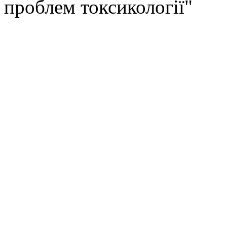
проблем токсикології"