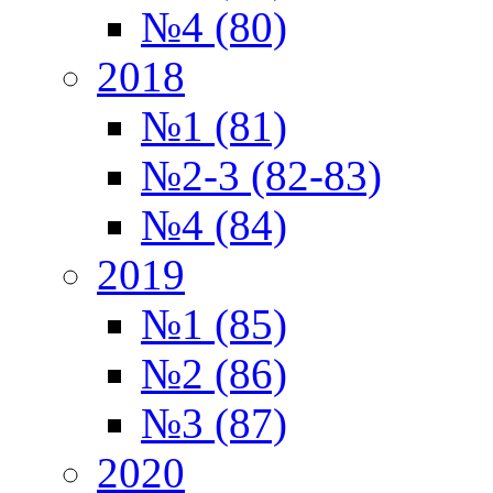
№4 (80)
2018
№1 (81)
№2-3 (82-83)
№4 (84)
2019
№1 (85)
№2 (86)
№3 (87)
2020