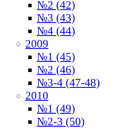
№2 (42)
№3 (43)
№4 (44)
2009
№1 (45)
№2 (46)
№3-4 (47-48)
2010
№1 (49)
№2-3 (50)