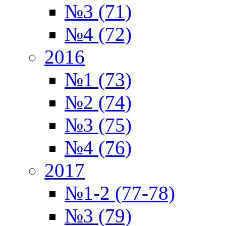
№3 (71)
№4 (72)
2016
№1 (73)
№2 (74)
№3 (75)
№4 (76)
2017
№1-2 (77-78)
№3 (79)