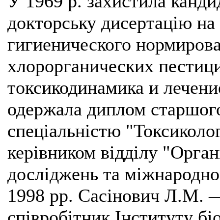
У 1969 р. захистила канди
докторську дисертацію на
гигиенического нормиров
хлорорганических пестици
токсикодинамика и лечени
одержала диплом старшого
спеціальністю "Токсиколог
керівником відділу "Орган
досліджень та міжнародног
1998 рр. Сасінович Л.М. 
співробітник Інституту бі