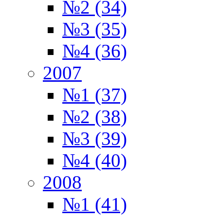
№2 (34)
№3 (35)
№4 (36)
2007
№1 (37)
№2 (38)
№3 (39)
№4 (40)
2008
№1 (41)