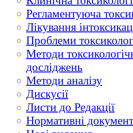
Клинічна токсикологі
Регламентуюча токси
Лікування інтоксикац
Проблеми токсикологі
Методи токсикологічн
досліджень
Методи аналізу
Дискусії
Листи до Редакції
Нормативні докумен