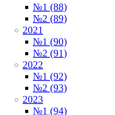
№1 (88)
№2 (89)
2021
№1 (90)
№2 (91)
2022
№1 (92)
№2 (93)
2023
№1 (94)