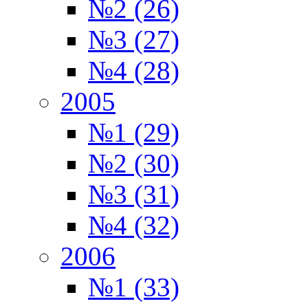
№2 (26)
№3 (27)
№4 (28)
2005
№1 (29)
№2 (30)
№3 (31)
№4 (32)
2006
№1 (33)