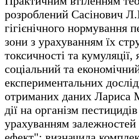
Практичним втіленням те
розроблений Сасінович Л.
гігієнічного нормування п
зони з урахуванням їх стр
токсичності та кумуляції,
соціальний та економічний
експериментальних дослід
отриманих даних Лариса М
дії на організм пестицидів
урахуванням залежностей 
ефект"; визначила комплек