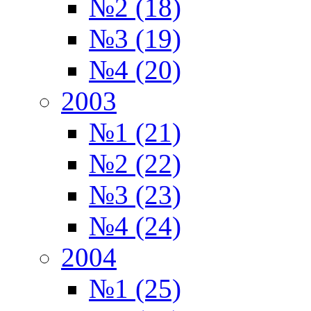
№2 (18)
№3 (19)
№4 (20)
2003
№1 (21)
№2 (22)
№3 (23)
№4 (24)
2004
№1 (25)