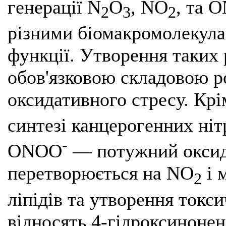
генерації N
O
, NO
, та 
2
3
2
різними біомакромолекула
функції. Утворення таких
обов'язковою складовою р
оксидативного стресу. Крі
синтезі канцерогенних ніт
-
ONOO
— потужний оксид
перетворюється на NO
і 
2
ліпідів та утворення токс
відносять 4-гідроксиноне