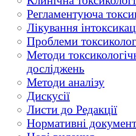
Клинічна токсикологі
Регламентуюча токси
Лікування інтоксикац
Проблеми токсикологі
Методи токсикологічн
досліджень
Методи аналізу
Дискусії
Листи до Редакції
Нормативні докумен