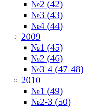
№2 (42)
№3 (43)
№4 (44)
2009
№1 (45)
№2 (46)
№3-4 (47-48)
2010
№1 (49)
№2-3 (50)