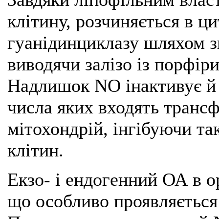
клітину, розчиняється в ци
гуанідинциклазу шляхом зв
виводячи залізо із порфіри
Надлишок NO інактивує й і
числа яких входять транс
мітохондрій, інгібуючи та
клітин.
Екзо- і ендогенний ОА в о
що особливо проявляється 