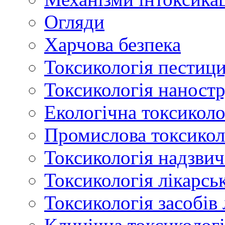
Огляди
Харчова безпека
Токсикологія пестици
Токсикологія наност
Екологічна токсиколо
Промислова токсикол
Токсикологія надзвич
Токсикологія лікарсь
Токсикологія засобів