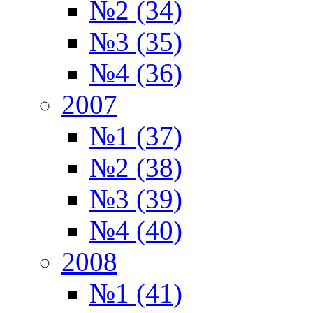
№2 (34)
№3 (35)
№4 (36)
2007
№1 (37)
№2 (38)
№3 (39)
№4 (40)
2008
№1 (41)