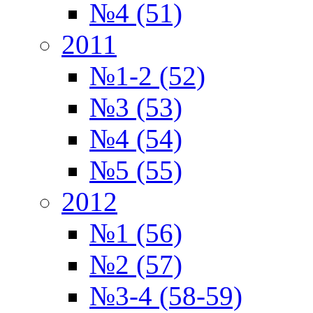
№4 (51)
2011
№1-2 (52)
№3 (53)
№4 (54)
№5 (55)
2012
№1 (56)
№2 (57)
№3-4 (58-59)