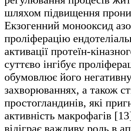
шляхом підвищення прони
Екзогенний монооксид азо
проліферацію ендотеліаль
активації протеїн-кіназно
суттєво інгібує проліфера
обумовлює його негативну
захворюваннях, а також с
простогландинів, які при
активність макрофагів [13
відіграє важливу роль в ап