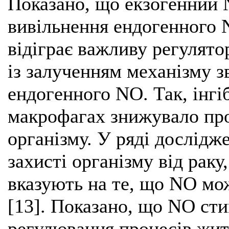
Показано, що екзогенний
вивільнення ендогенного NO
відіграє важливу регулято
із залученням механізму з
ендогенного NO. Так, інгі
макрофагах знижувало пр
організму. У ряді дослідж
захисті організму від раку
вказують на те, що NO мож
[13]. Показано, що NO ст
регулювання процесів жит