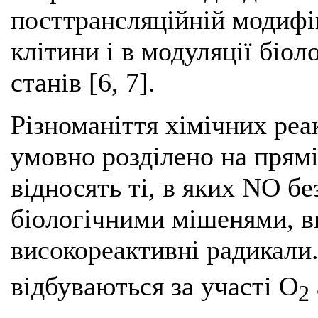
посттрансляційній модифік
клітини і в модуляції біол
станів [6, 7].
Різноманіття хімічних ре
умовно розділено на прямі
відносять ті, в яких NO бе
біологічними мішенями, в
високореактивні радикали.
відбуваються за участі O
2