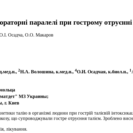
ораторні паралелі при гострому отруєнні
О.І. Осадча, О.О. Макаров
2
4
1
.мед.н.,
Н.А. Волошина, к.мед.н.,
О.И. Осадчая, к.биол.н.,
омольца
хматдет" МЗ Украины;
 г. Киев
нетики талію в організмі людини при гострій талієвій інтоксикаці
сикозу, що супроводжували гостре отруєння талієм. Зроблено вис
я, лікування.