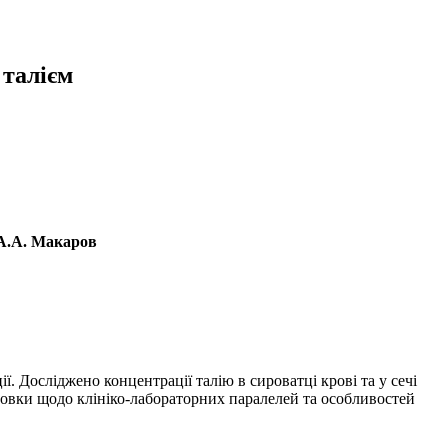
 талієм
А.А. Макаров
ї. Досліджено концентрації талію в сироватці крові та у сечі
новки щодо клініко-лабораторних паралелей та особливостей