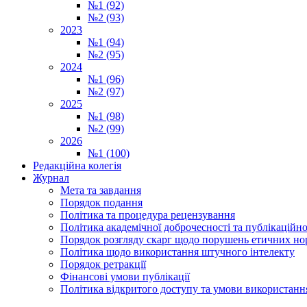
№1 (92)
№2 (93)
2023
№1 (94)
№2 (95)
2024
№1 (96)
№2 (97)
2025
№1 (98)
№2 (99)
2026
№1 (100)
Редакційна колегія
Журнал
Мета та завдання
Порядок подання
Політика та процедура рецензування
Політика академічної доброчесності та публікаційно
Порядок розгляду скарг щодо порушень етичних но
Політика щодо використання штучного інтелекту
Порядок ретракції
Фінансові умови публікації
Політика відкритого доступу та умови використання