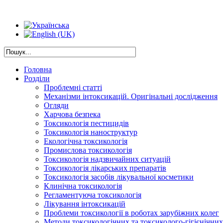
Головна
Розділи
Проблемні статті
Механізми інтоксикацій. Оригінальні дослідження
Огляди
Харчова безпека
Токсикологія пестицидів
Токсикологія наноструктур
Екологічна токсикологія
Промислова токсикологія
Токсикологія надзвичайних ситуацій
Токсикологія лікарських препаратів
Токсикологія засобів лікувальної косметики
Клинічна токсикологія
Регламентуюча токсикологія
Лікування інтоксикацій
Проблеми токсикології в роботах зарубіжних колег
Методи токсикологічних та токсиколого-гігієнічни