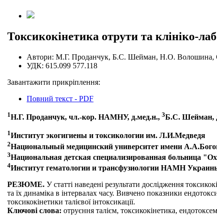
Токсикокінетика отрути та клініко-лаб
Автори:
М.Г. Проданчук, Б.С. Шейман, Н.О. Волошина, 
УДК:
615.099 577.118
Завантажити прикріплення:
Повний текст - PDF
1
3
Н.Г. Проданчук, чл.-кор. НАМНУ, д.мед.н.,
Б.С. Шейман, д
1
Институт экогигиены и токсикологии им. Л.И.Медведя
2
Национальный медицинский университет имени А.А.Бог
3
Национальная детская специализированная больница "О
4
Институт гематологии и трансфузиологии НАМН Украины,
РЕЗЮМЕ.
У статті наведені результати дослідження токсикокі
та їх динаміка в інтервалах часу. Вивчено показники ендоток
токсикокінетики талієвої інтоксикації.
Ключові слова:
отруєння талієм, токсикокінетика, ендотоксемі