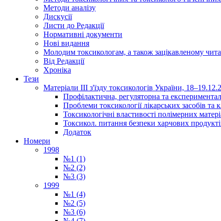
Методи аналізу
Дискусії
Листи до Редакції
Нормативні документи
Нові видання
Молодим токсикологам, а також зацікавленому чита
Від Редакції
Хроніка
Тези
Матеріали ІІІ з'їзду токсикологів України, 18–19.12.
Профілактична, регуляторна та експериментал
Проблеми токсикології лікарських засобів та к
Токсикологічні властивості полімерних матер
Токсикол. питання безпеки харчових продукті
Додаток
Номери
1998
№1 (1)
№2 (2)
№3 (3)
1999
№1 (4)
№2 (5)
№3 (6)
№4 (7)