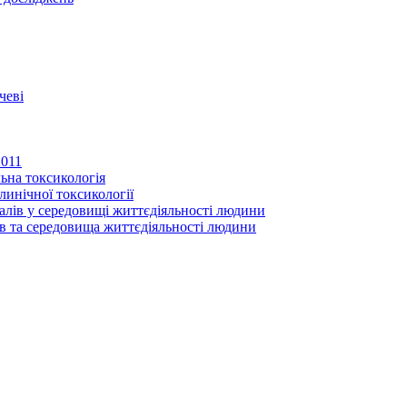
чеві
2011
ьна токсикологія
линічної токсикології
іалів у середовищі життєдіяльності людини
в та середовища життєдіяльності людини