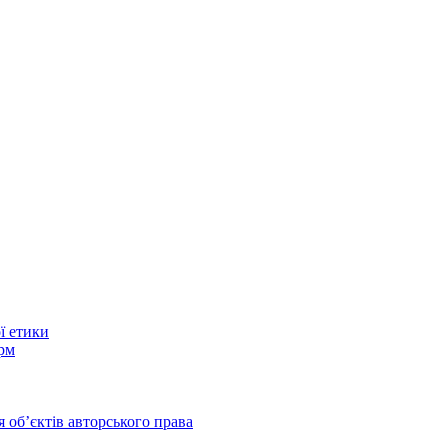
ї етики
рм
 обʼєктів авторського права