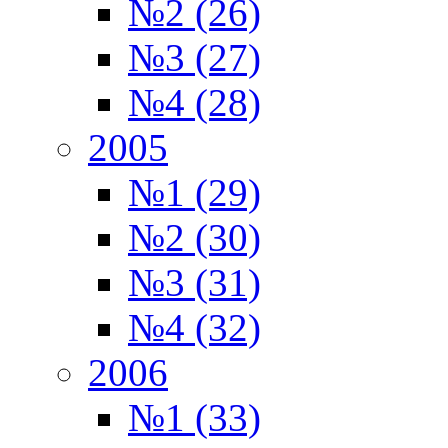
№2 (26)
№3 (27)
№4 (28)
2005
№1 (29)
№2 (30)
№3 (31)
№4 (32)
2006
№1 (33)