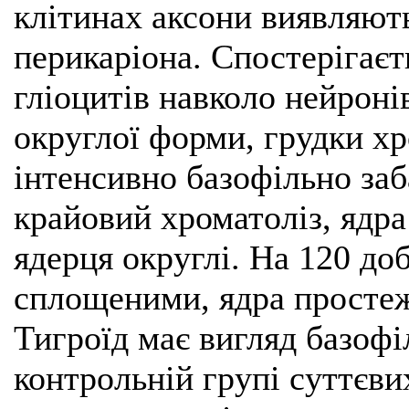
клітинах аксони виявляють
перикаріона. Спостерігає
гліоцитів навколо нейронів
округлої форми, грудки х
інтенсивно базофільно за
крайовий хроматоліз, ядр
ядерця округлі. На 120 д
сплощеними, ядра простеж
Тигроїд має вигляд базофі
контрольній групі суттєви