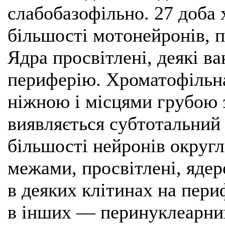
слабобазофільно. 27 доба
більшості мотонейронів, 
Ядра просвітлені, деякі ва
периферію. Хроматофільн
ніжною і місцями грубою 
виявляється субтотальний 
більшості нейронів округл
межами, просвітлені, ядер
в деяких клітинах на пери
в інших — перинуклеарний