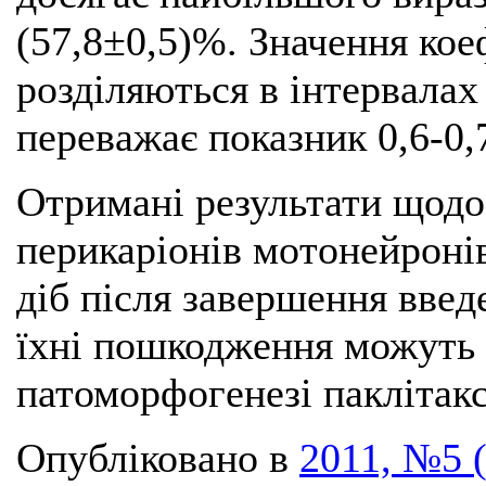
(57,8±0,5)%. Значення ко
розділяються в інтервалах 
переважає показник 0,6-0,7
Отримані результати щод
перикаріонів мотонейроні
діб після завершення введ
їхні пошкодження можуть в
патоморфогенезі паклітакс
Опубліковано в
2011, №5 