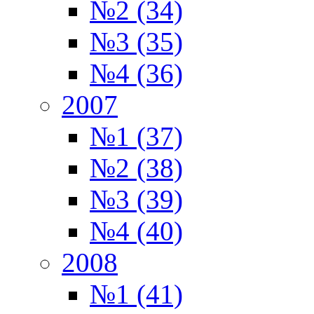
№2 (34)
№3 (35)
№4 (36)
2007
№1 (37)
№2 (38)
№3 (39)
№4 (40)
2008
№1 (41)