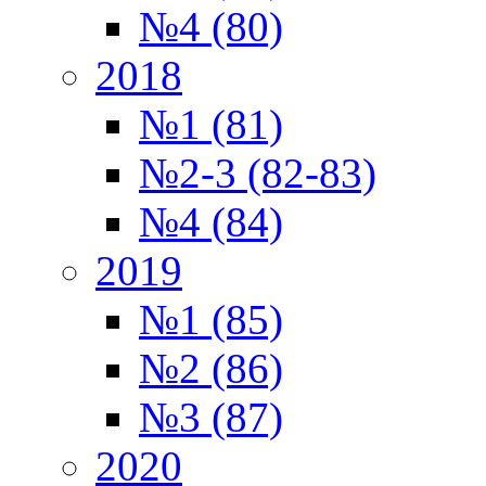
№4 (80)
2018
№1 (81)
№2-3 (82-83)
№4 (84)
2019
№1 (85)
№2 (86)
№3 (87)
2020