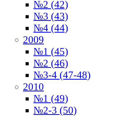
№2 (42)
№3 (43)
№4 (44)
2009
№1 (45)
№2 (46)
№3-4 (47-48)
2010
№1 (49)
№2-3 (50)