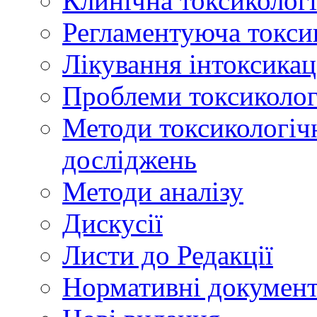
Клинічна токсикологі
Регламентуюча токси
Лікування інтоксикац
Проблеми токсикологі
Методи токсикологічн
досліджень
Методи аналізу
Дискусії
Листи до Редакції
Нормативні докумен