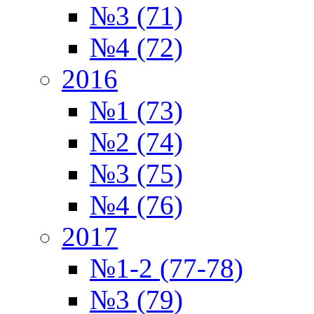
№3 (71)
№4 (72)
2016
№1 (73)
№2 (74)
№3 (75)
№4 (76)
2017
№1-2 (77-78)
№3 (79)