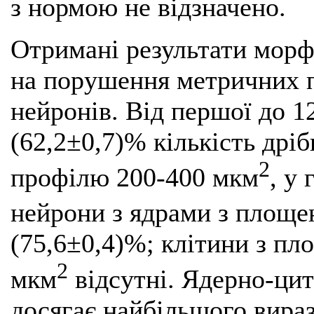
з нормою не відзначено.
Отримані результати морф
на порушення метричних п
нейронів. Від першої до 1
(62,2±0,7)% кількість дрі
2
профілю 200-400 мкм
, у
нейрони з ядрами з площ
(75,6±0,4)%; клітини з п
2
мкм
відсутні. Ядерно-ци
досягає найбільшого вираз