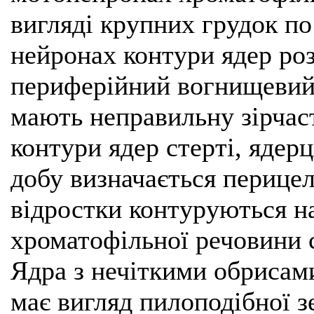
вигляді крупних грудок по
нейронах контури ядер ро
периферійний вогнищевий 
мають неправильну зірчаст
контури ядер стерті, ядер
добу визначається перицел
відростки контуруються на
хроматофільної речовини 
Ядра з нечіткими обрисам
має вигляд пилоподібної з