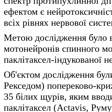
спектр протипухлинної ді
ефектом є нейротоксичніст
всіх рівнях нервової систе
Метою дослідження було в
мотонейронів спинного мо
паклітаксел-індукованої не
Об'єктом дослідження бул
Рекседом) попереково-кри
35 білих щурів, яким вво
паклітаксел (Actavis, Румун