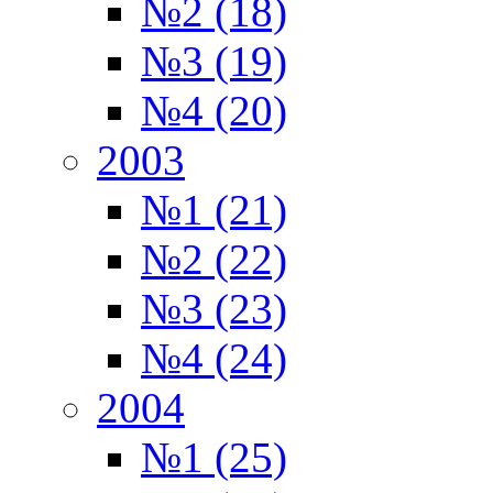
№2 (18)
№3 (19)
№4 (20)
2003
№1 (21)
№2 (22)
№3 (23)
№4 (24)
2004
№1 (25)