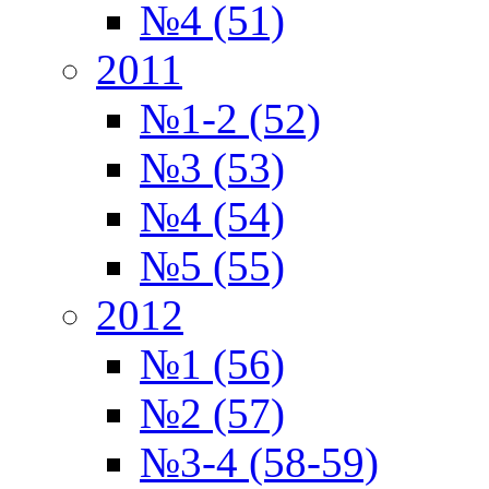
№4 (51)
2011
№1-2 (52)
№3 (53)
№4 (54)
№5 (55)
2012
№1 (56)
№2 (57)
№3-4 (58-59)