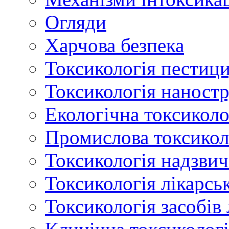
Огляди
Харчова безпека
Токсикологія пестици
Токсикологія наност
Екологічна токсиколо
Промислова токсикол
Токсикологія надзвич
Токсикологія лікарсь
Токсикологія засобів