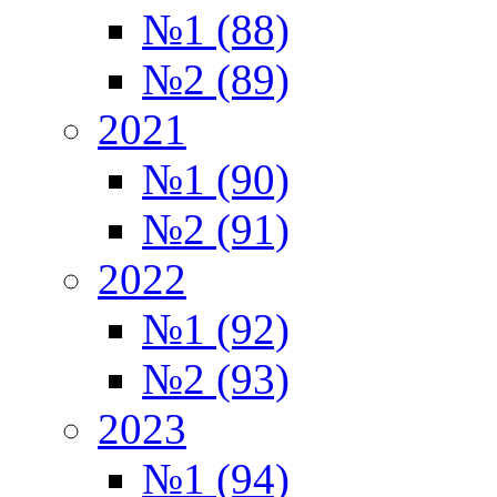
№1 (88)
№2 (89)
2021
№1 (90)
№2 (91)
2022
№1 (92)
№2 (93)
2023
№1 (94)