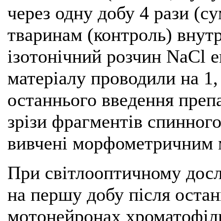
через одну добу 4 рази (су
тваринам (контроль) внут
ізотонічний розчин NaCl е
матеріалу проводили на 1, 7
останнього введення препа
зрізи фрагментів спинного
вивчені морфометричним 
При світлооптичному досл
на першу добу після остан
мотонейронах хроматофіль