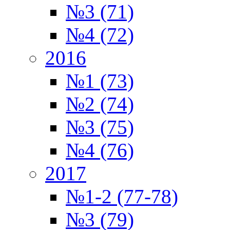
№3 (71)
№4 (72)
2016
№1 (73)
№2 (74)
№3 (75)
№4 (76)
2017
№1-2 (77-78)
№3 (79)