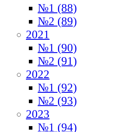
№1 (88)
№2 (89)
2021
№1 (90)
№2 (91)
2022
№1 (92)
№2 (93)
2023
№1 (94)