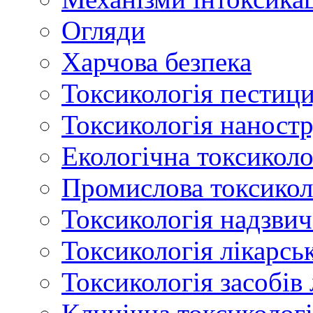
Огляди
Харчова безпека
Токсикологія пестици
Токсикологія наност
Екологічна токсиколо
Промислова токсикол
Токсикологія надзвич
Токсикологія лікарсь
Токсикологія засобів