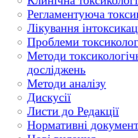
Клинічна токсикологі
Регламентуюча токси
Лікування інтоксикац
Проблеми токсикологі
Методи токсикологічн
досліджень
Методи аналізу
Дискусії
Листи до Редакції
Нормативні докумен