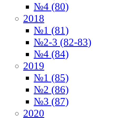
№4 (80)
2018
№1 (81)
№2-3 (82-83)
№4 (84)
2019
№1 (85)
№2 (86)
№3 (87)
2020