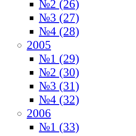
№2 (26)
№3 (27)
№4 (28)
2005
№1 (29)
№2 (30)
№3 (31)
№4 (32)
2006
№1 (33)