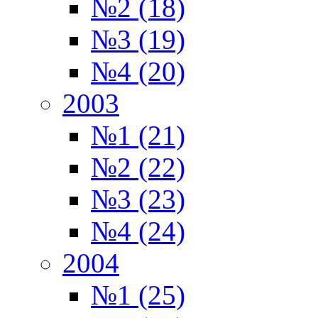
№2 (18)
№3 (19)
№4 (20)
2003
№1 (21)
№2 (22)
№3 (23)
№4 (24)
2004
№1 (25)