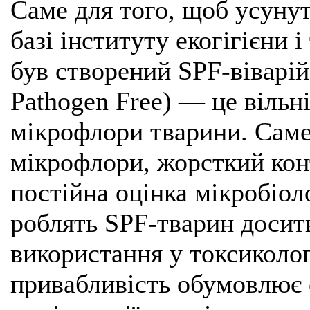
Саме для того, щоб усунут
базі інституту екогігієни і
був створений SPF-віварій
Pathogen Free) — це вільн
мікрофлори тварини. Саме 
мікрофлори, жорсткий конт
постійна оцінка мікробіол
роблять SPF-тварин досит
використання у токсиколо
привабливість обумовлює с