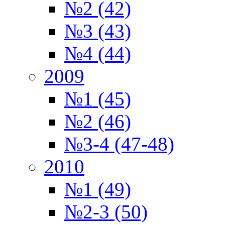
№2 (42)
№3 (43)
№4 (44)
2009
№1 (45)
№2 (46)
№3-4 (47-48)
2010
№1 (49)
№2-3 (50)