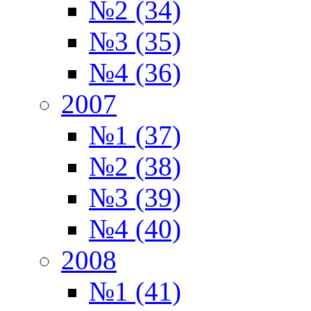
№2 (34)
№3 (35)
№4 (36)
2007
№1 (37)
№2 (38)
№3 (39)
№4 (40)
2008
№1 (41)