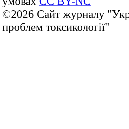
умовах
CC BY-NC
©2026 Сайт журналу "Укр
проблем токсикології"