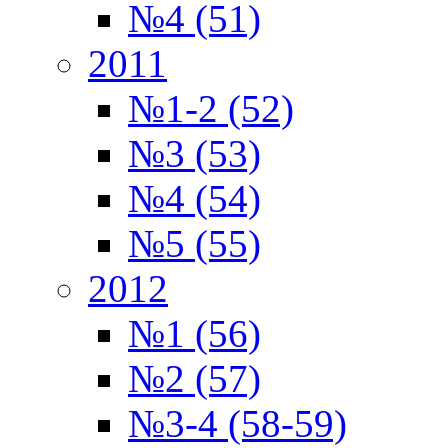
№4 (51)
2011
№1-2 (52)
№3 (53)
№4 (54)
№5 (55)
2012
№1 (56)
№2 (57)
№3-4 (58-59)