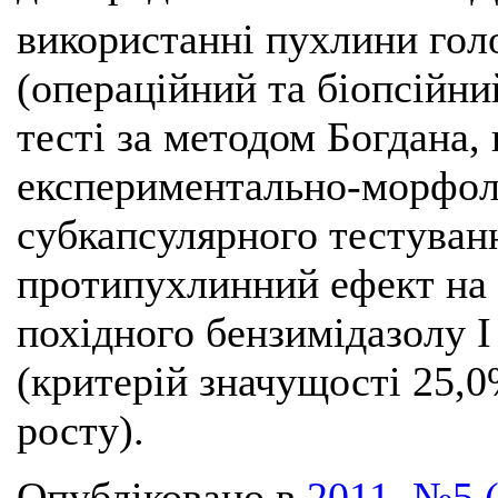
використанні пухлини гол
(операційний та біопсійни
тесті за методом Богдана, 
експериментально-морфол
субкапсулярного тестуван
протипухлинний ефект на 
похідного бензимідазолу І
(критерій значущості 25,
росту).
Опубліковано в
2011, №5 