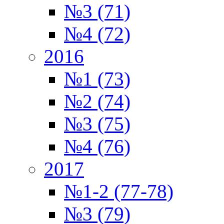
№3 (71)
№4 (72)
2016
№1 (73)
№2 (74)
№3 (75)
№4 (76)
2017
№1-2 (77-78)
№3 (79)