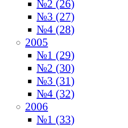
№2 (26)
№3 (27)
№4 (28)
2005
№1 (29)
№2 (30)
№3 (31)
№4 (32)
2006
№1 (33)