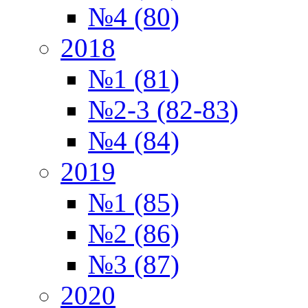
№4 (80)
2018
№1 (81)
№2-3 (82-83)
№4 (84)
2019
№1 (85)
№2 (86)
№3 (87)
2020