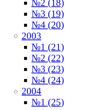
№2 (18)
№3 (19)
№4 (20)
2003
№1 (21)
№2 (22)
№3 (23)
№4 (24)
2004
№1 (25)