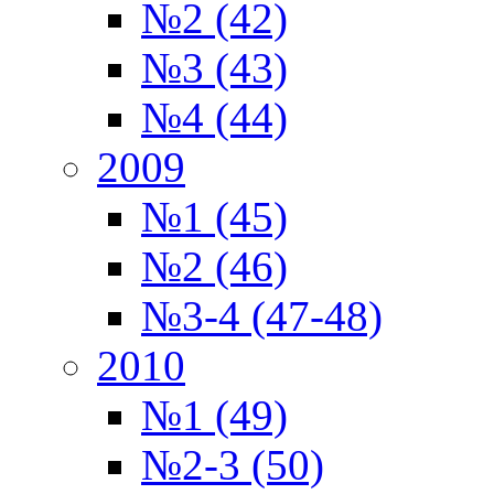
№2 (42)
№3 (43)
№4 (44)
2009
№1 (45)
№2 (46)
№3-4 (47-48)
2010
№1 (49)
№2-3 (50)