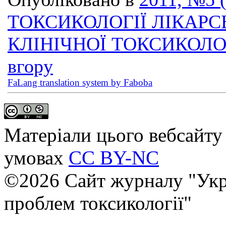
ТОКСИКОЛОГІЇ ЛІКАРС
КЛІНІЧНОЇ ТОКСИКОЛО
вгору
FaLang translation system by Faboba
Матеріали цього вебсайту 
умовах
CC BY-NC
©2026 Сайт журналу "Укр
проблем токсикології"