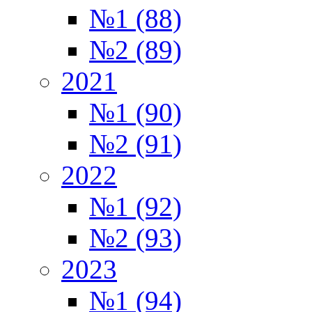
№1 (88)
№2 (89)
2021
№1 (90)
№2 (91)
2022
№1 (92)
№2 (93)
2023
№1 (94)