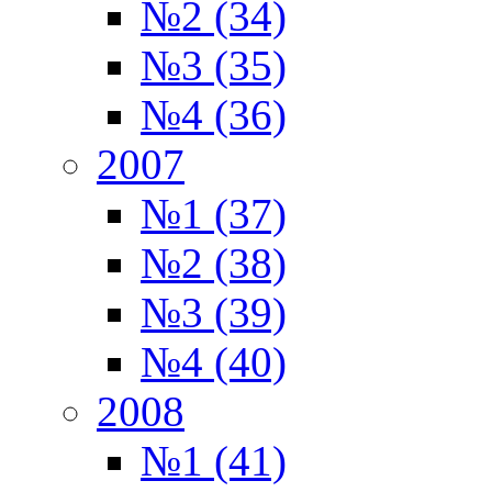
№2 (34)
№3 (35)
№4 (36)
2007
№1 (37)
№2 (38)
№3 (39)
№4 (40)
2008
№1 (41)