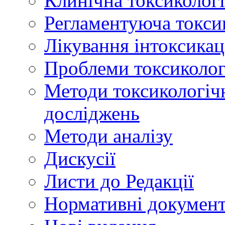
Клинічна токсикологі
Регламентуюча токси
Лікування інтоксикац
Проблеми токсикологі
Методи токсикологічн
досліджень
Методи аналізу
Дискусії
Листи до Редакції
Нормативні докумен