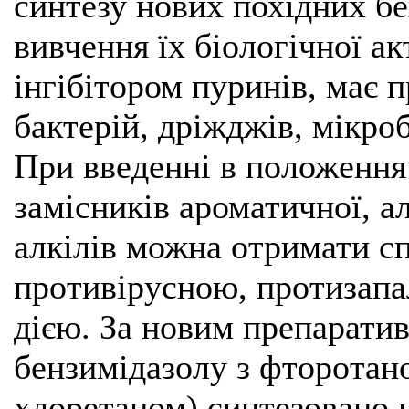
синтезу нових похідних бе
вивчення їх біологічної ак
інгібітором пуринів, має 
бактерій, дріжджів, мікро
При введенні в положення
замісників ароматичної, а
алкілів можна отримати с
противірусною, протизап
дією. За новим препарати
бензимідазолу з фторотано
хлоретаном) синтезовано 