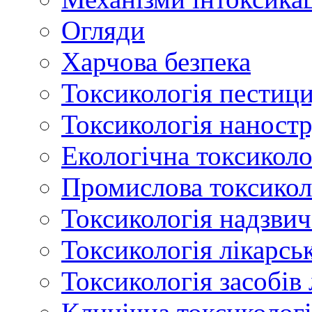
Огляди
Харчова безпека
Токсикологія пестици
Токсикологія наност
Екологічна токсиколо
Промислова токсикол
Токсикологія надзвич
Токсикологія лікарсь
Токсикологія засобів