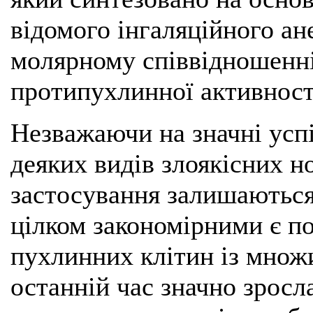
відомого інгаляційного ан
молярному співвідношенні
протипухлинної активност
Незважаючи на значні успі
деяких видів злоякісних но
застосування залишаються
цілком закономірними є п
пухлинних клітин із множ
останній час значно зросл