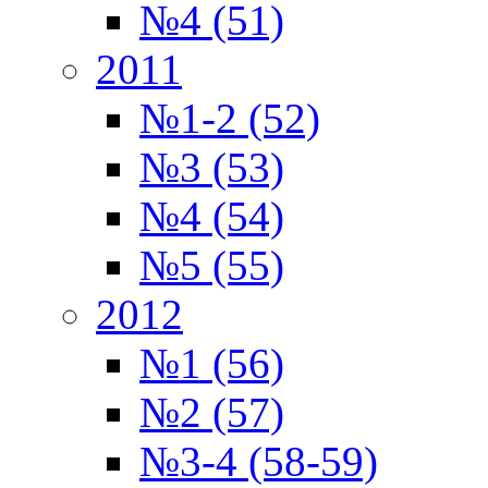
№4 (51)
2011
№1-2 (52)
№3 (53)
№4 (54)
№5 (55)
2012
№1 (56)
№2 (57)
№3-4 (58-59)