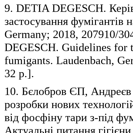
9. DETIA DEGESCH. Керів
застосування фумігантів н
Germany; 2018, 207910/30
DEGESCH. Guidelines for th
fumigants. Laudenbach, Ge
32 p.].
10. Бєлобров ЄП, Андреєв 
розробки нових технологій
від фосфіну тари з-під фу
Актуальні питання гігієни