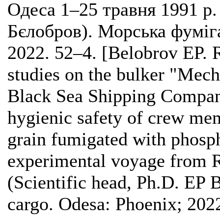
Одеса 1–25 травня 1991 р. 
Бєлобров). Морська фуміга
2022. 52–4. [Belobrov EP. R
studies on the bulker "Mech
Black Sea Shipping Company
hygienic safety of crew mem
grain fumigated with phosph
experimental voyage from 
(Scientific head, Ph.D. EP 
cargo. Odesa: Phoenix; 2022