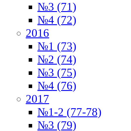
№3 (71)
№4 (72)
2016
№1 (73)
№2 (74)
№3 (75)
№4 (76)
2017
№1-2 (77-78)
№3 (79)