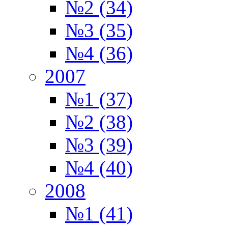
№2 (34)
№3 (35)
№4 (36)
2007
№1 (37)
№2 (38)
№3 (39)
№4 (40)
2008
№1 (41)