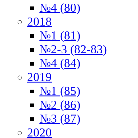
№4 (80)
2018
№1 (81)
№2-3 (82-83)
№4 (84)
2019
№1 (85)
№2 (86)
№3 (87)
2020