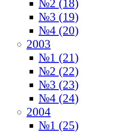
№2 (18)
№3 (19)
№4 (20)
2003
№1 (21)
№2 (22)
№3 (23)
№4 (24)
2004
№1 (25)