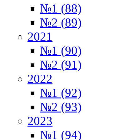
№1 (88)
№2 (89)
2021
№1 (90)
№2 (91)
2022
№1 (92)
№2 (93)
2023
№1 (94)