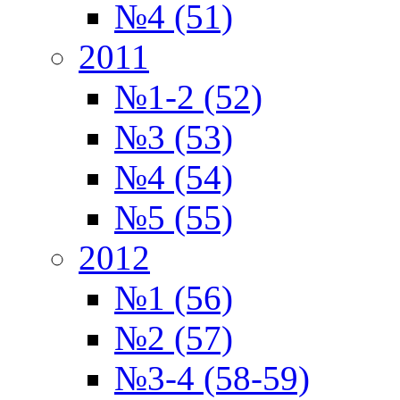
№4 (51)
2011
№1-2 (52)
№3 (53)
№4 (54)
№5 (55)
2012
№1 (56)
№2 (57)
№3-4 (58-59)