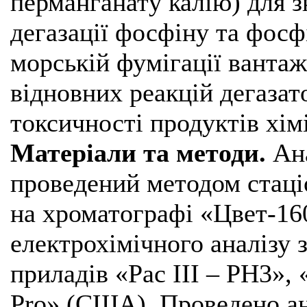
перманганату калію) для з
дегазації фосфіну та фосф
морській фумігації вантаж
відновних реакцій дегазато
токсичності продуктів хім
Матеріали та методи.
Ана
проведений методом стаці
на хроматографі «Цвет-16
електрохімічного аналізу
приладів «Pac III – PH3»,
Pro» (США). Проведено ан