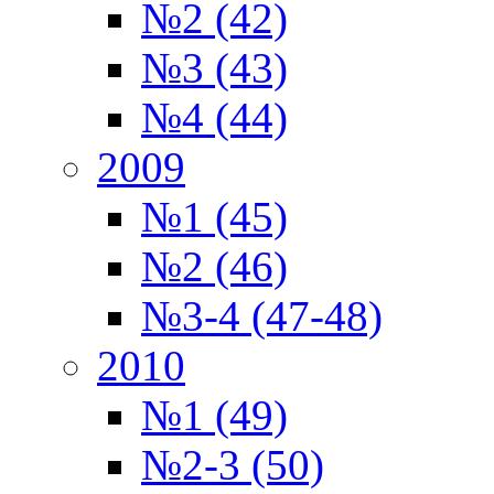
№2 (42)
№3 (43)
№4 (44)
2009
№1 (45)
№2 (46)
№3-4 (47-48)
2010
№1 (49)
№2-3 (50)