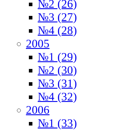
№2 (26)
№3 (27)
№4 (28)
2005
№1 (29)
№2 (30)
№3 (31)
№4 (32)
2006
№1 (33)