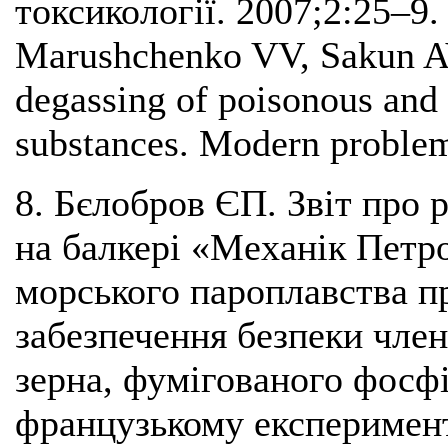
токсикології. 2007;2:25–9.
Marushchenko VV, Sakun AV.
degassing of poisonous and
substances. Modern problem
8. Бєлобров ЄП. Звіт про 
на балкері «Механік Петр
морського пароплавства пр
забезпечення безпеки член
зерна, фумігованого фосф
французькому експеримент