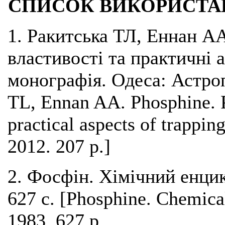
СПИСОК ВИКОРИСТА
1. Ракитська ТЛ, Еннан АА
властивості та практичні 
монографія. Одеса: Астроп
TL, Ennan AA. Phosphine. P
practical aspects of trappi
2012. 207 p.]
2. Фосфін. Хімічний енци
627 с. [Phosphine. Chemical
1983. 627 p.