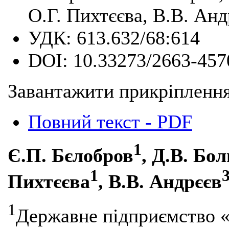
О.Г. Пихтєєва, В.В. Анд
УДК:
613.632/68:614
DOI:
10.33273/2663-457
Завантажити прикріплення
Повний текст - PDF
1
Є.П. Бєлобров
, Д.В. Бо
1
Пихтєєва
, В.В. Андрєєв
1
Державне підприємство «