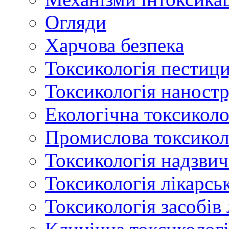
Огляди
Харчова безпека
Токсикологія пестици
Токсикологія наност
Екологічна токсиколо
Промислова токсикол
Токсикологія надзвич
Токсикологія лікарсь
Токсикологія засобів