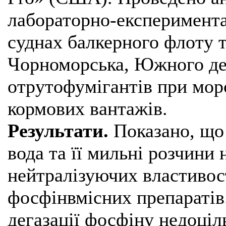
лабораторно-експеримента
суднах балкерного флоту 
Чорноморська, Южного дег
отрутофумігантів при морс
кормових вантажів.
Результати.
Показано, що
вода та її мильні розчини
нейтралізуючих властивос
фосфінвмісних препаратів.
дегазації фосфіну недоціл