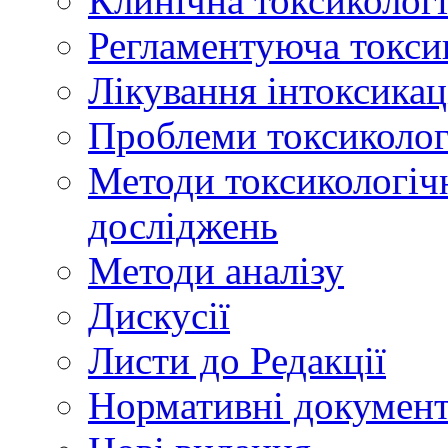
Клинічна токсикологі
Регламентуюча токси
Лікування інтоксикац
Проблеми токсикологі
Методи токсикологічн
досліджень
Методи аналізу
Дискусії
Листи до Редакції
Нормативні докумен