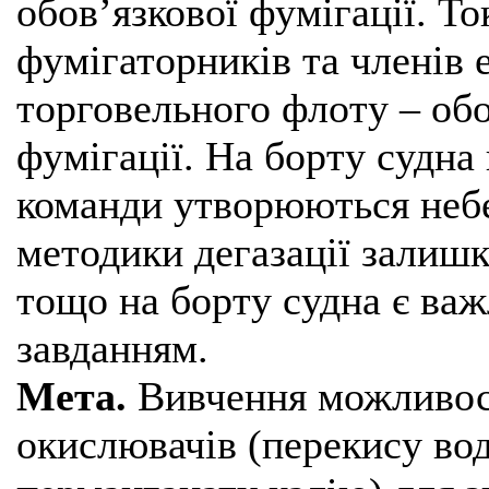
обов’язкової фумігації. Т
фумігаторників та членів 
торговельного флоту – об
фумігації. На борту судна
команди утворюються небе
методики дегазації залишк
тощо на борту судна є ва
завданням.
Мета.
Вивчення можливост
окислювачів (перекису вод