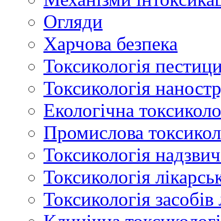
Огляди
Харчова безпека
Токсикологія пестици
Токсикологія наност
Екологічна токсиколо
Промислова токсикол
Токсикологія надзвич
Токсикологія лікарсь
Токсикологія засобів