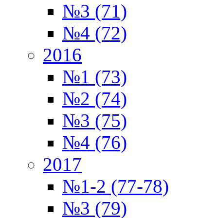
№3 (71)
№4 (72)
2016
№1 (73)
№2 (74)
№3 (75)
№4 (76)
2017
№1-2 (77-78)
№3 (79)