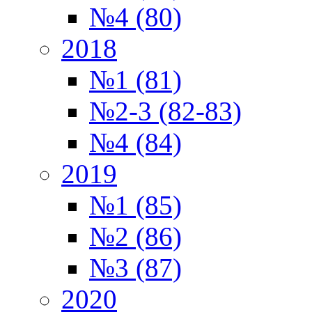
№4 (80)
2018
№1 (81)
№2-3 (82-83)
№4 (84)
2019
№1 (85)
№2 (86)
№3 (87)
2020