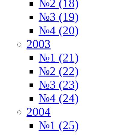
№2 (18)
№3 (19)
№4 (20)
2003
№1 (21)
№2 (22)
№3 (23)
№4 (24)
2004
№1 (25)