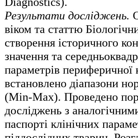
Diagnostics).
Результати досліджень.
О
віком та статтю Біологічн
створення історичного ко
значення та середньоквад
параметрів периферичної 
встановлено діапазони но
(Міn-Мах). Проведено пор
досліджень з аналогічними
паспорті клінічних параме
піддослідних тварин. Розг