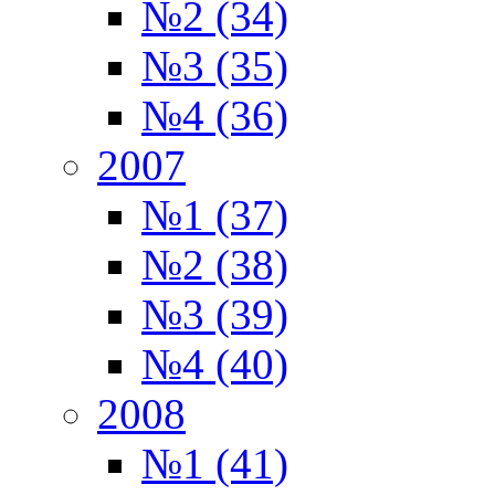
№2 (34)
№3 (35)
№4 (36)
2007
№1 (37)
№2 (38)
№3 (39)
№4 (40)
2008
№1 (41)