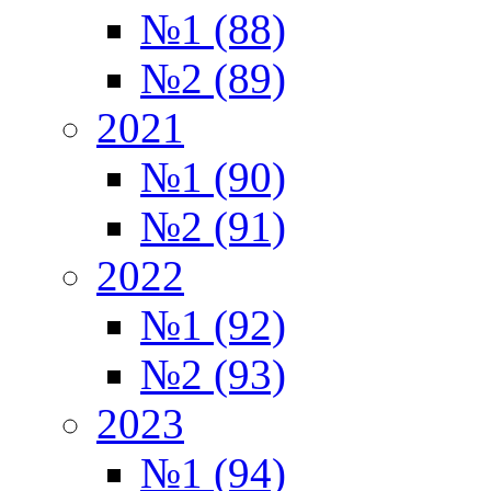
№1 (88)
№2 (89)
2021
№1 (90)
№2 (91)
2022
№1 (92)
№2 (93)
2023
№1 (94)