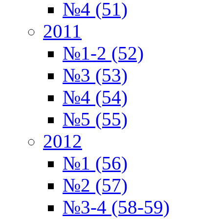
№4 (51)
2011
№1-2 (52)
№3 (53)
№4 (54)
№5 (55)
2012
№1 (56)
№2 (57)
№3-4 (58-59)