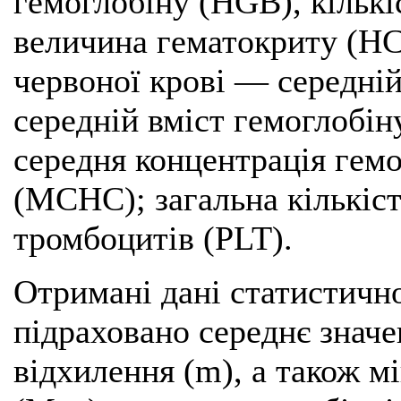
гемоглобіну (HGB), кількі
величина гематокриту (НС
червоної крові — середні
середній вміст гемоглобі
середня концентрація гем
(МСНС); загальна кількіст
тромбоцитів (PLT).
Отримані дані статистичн
підраховано середнє значе
відхилення (m), а також м