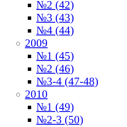
№2 (42)
№3 (43)
№4 (44)
2009
№1 (45)
№2 (46)
№3-4 (47-48)
2010
№1 (49)
№2-3 (50)