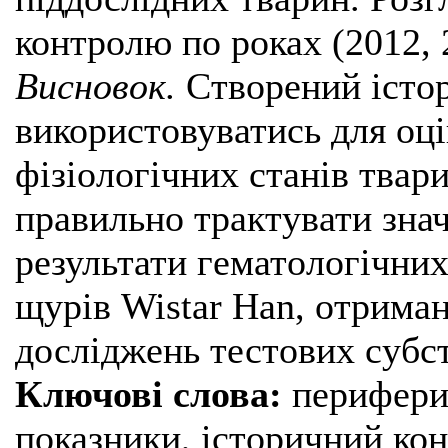
контролю по роках (2012, 2
Висновок.
Створений істо
використовуватись для оц
фізіологічних станів твар
правильно трактувати зна
результати гематологічних
щурів Wistar Наn, отрима
досліджень тестових субст
Ключові слова:
периферич
показники, історичний кон