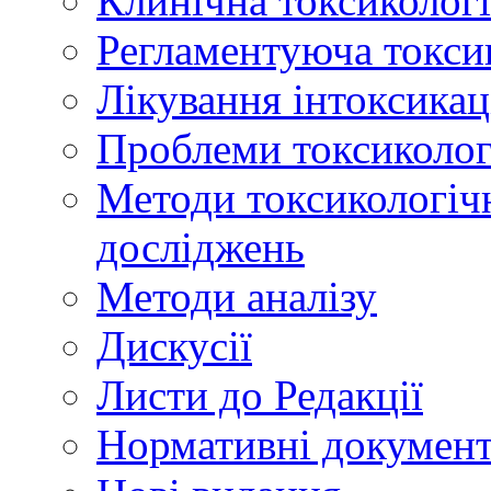
Клинічна токсикологі
Регламентуюча токси
Лікування інтоксикац
Проблеми токсикологі
Методи токсикологічн
досліджень
Методи аналізу
Дискусії
Листи до Редакції
Нормативні докумен