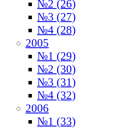
№2 (26)
№3 (27)
№4 (28)
2005
№1 (29)
№2 (30)
№3 (31)
№4 (32)
2006
№1 (33)