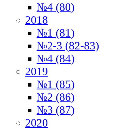
№4 (80)
2018
№1 (81)
№2-3 (82-83)
№4 (84)
2019
№1 (85)
№2 (86)
№3 (87)
2020