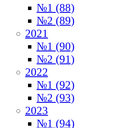
№1 (88)
№2 (89)
2021
№1 (90)
№2 (91)
2022
№1 (92)
№2 (93)
2023
№1 (94)