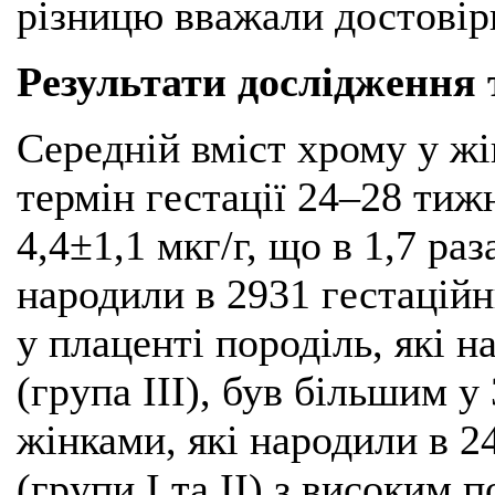
різницю вважали достовір
Результати дослідження 
Середній вміст хрому у жі
термін гестації 24–28 тижн
4,4±1,1 мкг/г, що в 1,7 раз
народили в 2931 гестаційн
у плаценті породіль, які 
(група III), був більшим у 
жінками, які народили в 2
(групи I та II) з високим 