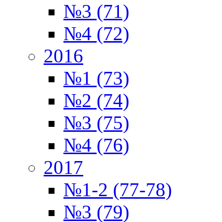
№3 (71)
№4 (72)
2016
№1 (73)
№2 (74)
№3 (75)
№4 (76)
2017
№1-2 (77-78)
№3 (79)