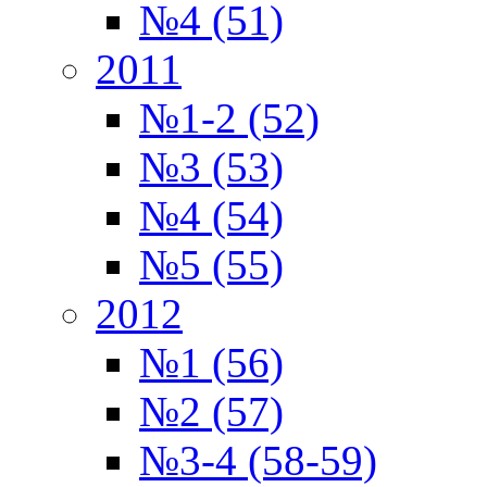
№4 (51)
2011
№1-2 (52)
№3 (53)
№4 (54)
№5 (55)
2012
№1 (56)
№2 (57)
№3-4 (58-59)