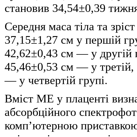
становив 34,54±0,39 тижня
Середня маса тіла та зріст
37,15±1,27 см у першій гру
42,62±0,43 см — у другій 
45,46±0,53 см — у третій,
— у четвертій групі.
Вміст МЕ у плаценті визн
абсорбційного спектрофо
комп’ютерною приставкою