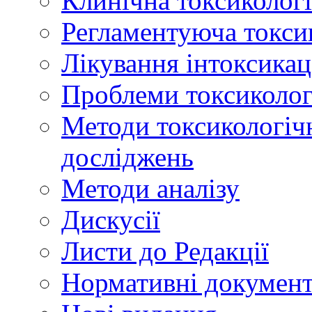
Клинічна токсикологі
Регламентуюча токси
Лікування інтоксикац
Проблеми токсикологі
Методи токсикологічн
досліджень
Методи аналізу
Дискусії
Листи до Редакції
Нормативні докумен