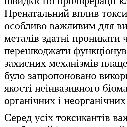
швидкістю проліферації кл
Пренатальний вплив токси
особливо важливим для ви
металів здатні проникати 
перешкоджати функціонув
захисних механізмів плаце
було запропоновано викор
якості неінвазивного біом
органічних і неорганічних
Серед усіх токсикантів ва