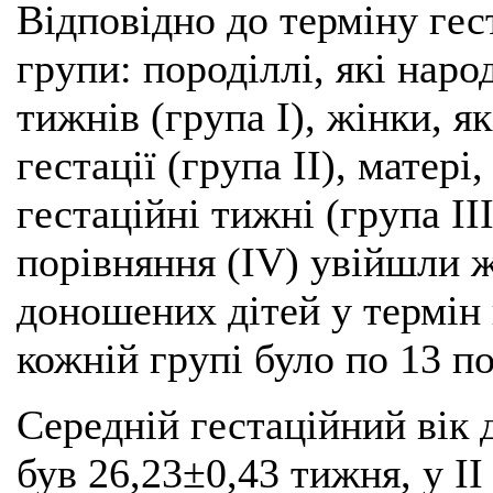
Відповідно до терміну гест
групи: породіллі, які наро
тижнів (група I), жінки, 
гестації (група II), матері
гестаційні тижні (група II
порівняння (IV) увійшли ж
доношених дітей у термін 
кожній групі було по 13 по
Середній гестаційний вік 
був 26,23±0,43 тижня, у II