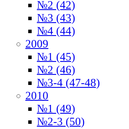
№2 (42)
№3 (43)
№4 (44)
2009
№1 (45)
№2 (46)
№3-4 (47-48)
2010
№1 (49)
№2-3 (50)