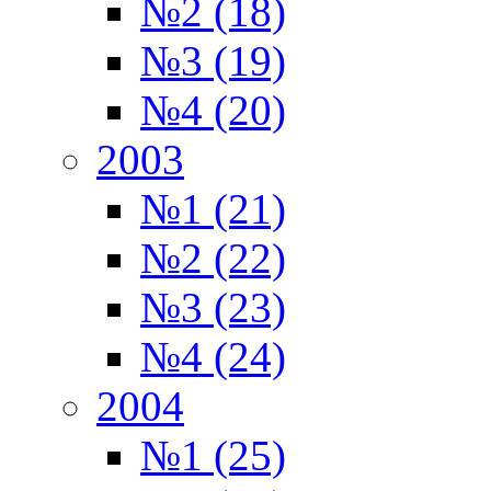
№2 (18)
№3 (19)
№4 (20)
2003
№1 (21)
№2 (22)
№3 (23)
№4 (24)
2004
№1 (25)