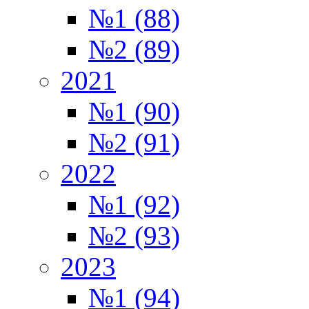
№1 (88)
№2 (89)
2021
№1 (90)
№2 (91)
2022
№1 (92)
№2 (93)
2023
№1 (94)