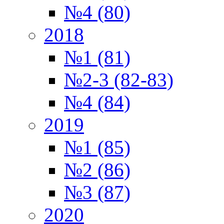
№4 (80)
2018
№1 (81)
№2-3 (82-83)
№4 (84)
2019
№1 (85)
№2 (86)
№3 (87)
2020