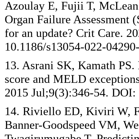
Azoulay E, Fujii T, McLean
Organ Failure Assessment (
for an update? Crit Care. 2
10.1186/s13054-022-04290-
13. Asrani SK, Kamath PS. M
score and MELD exceptions: 
2015 Jul;9(3):346-54. DOI:
14. Riviello ED, Kiviri W,
Banner-Goodspeed VM, Wei
Twagirumugabe T. Predicti