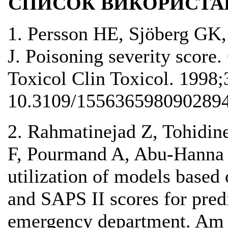
СПИСОК ВИКОРИСТА
1. Persson HE, Sjöberg GK,
J. Poisoning severity score.
Toxicol Clin Toxicol. 1998
10.3109/1556365980902894
2. Rahmatinejad Z, Tohidin
F, Pourmand A, Abu-Hanna 
utilization of models bas
and SAPS II scores for predi
emergency department. Am