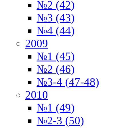
№2 (42)
№3 (43)
№4 (44)
2009
№1 (45)
№2 (46)
№3-4 (47-48)
2010
№1 (49)
№2-3 (50)