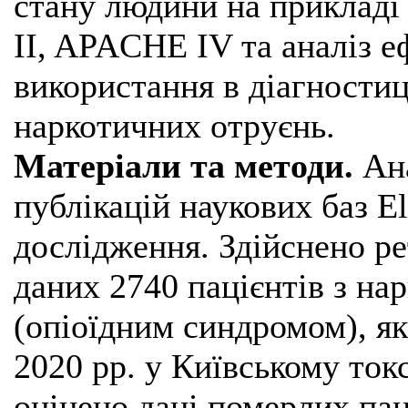
стану людини на прикладі
II, APACHE IV та аналіз е
використання в діагностиц
наркотичних отруєнь.
Матеріали та методи.
Ана
публікацій наукових баз E
дослідження. Здійснено р
даних 2740 пацієнтів з н
(опіоїдним синдромом), як
2020 рр. у Київському ток
оцінено дані померлих пац