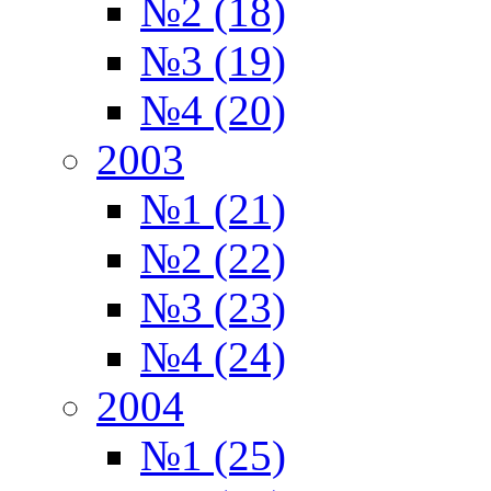
№2 (18)
№3 (19)
№4 (20)
2003
№1 (21)
№2 (22)
№3 (23)
№4 (24)
2004
№1 (25)