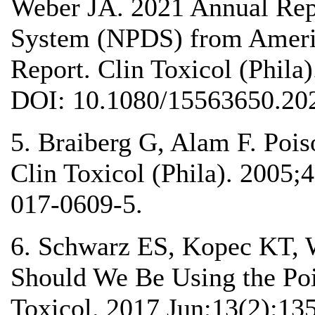
Weber JA. 2021 Annual Repo
System (NPDS) from Americ
Report. Clin Toxicol (Phila
DOI: 10.1080/15563650.20
5. Braiberg G, Alam F. Poiso
Clin Toxicol (Phila). 2005
017-0609-5.
6. Schwarz ES, Kopec KT, 
Should We Be Using the Poi
Toxicol. 2017 Jun;13(2):13