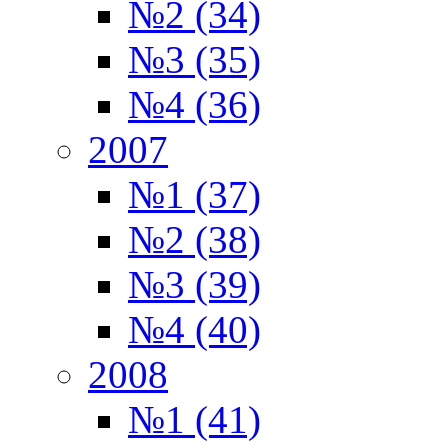
№2 (34)
№3 (35)
№4 (36)
2007
№1 (37)
№2 (38)
№3 (39)
№4 (40)
2008
№1 (41)