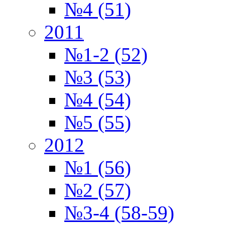
№4 (51)
2011
№1-2 (52)
№3 (53)
№4 (54)
№5 (55)
2012
№1 (56)
№2 (57)
№3-4 (58-59)