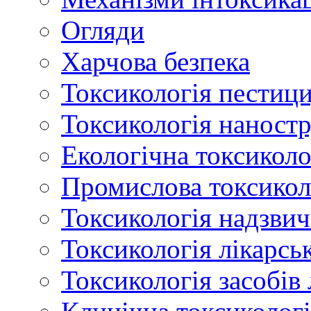
Огляди
Харчова безпека
Токсикологія пестици
Токсикологія наност
Екологічна токсиколо
Промислова токсикол
Токсикологія надзвич
Токсикологія лікарсь
Токсикологія засобів