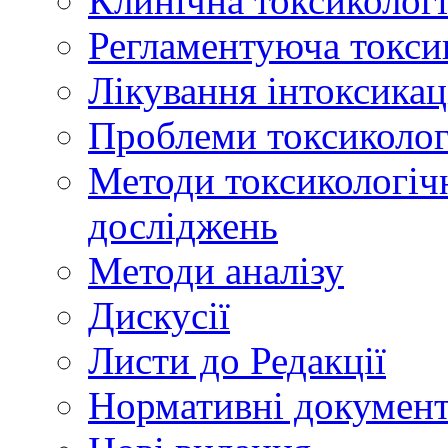
Клинічна токсикологі
Регламентуюча токси
Лікування інтоксикац
Проблеми токсикологі
Методи токсикологічн
досліджень
Методи аналізу
Дискусії
Листи до Редакції
Нормативні докумен