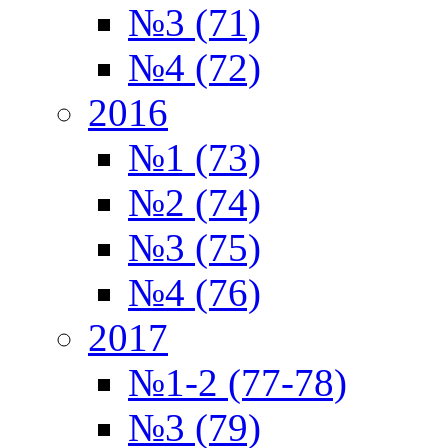
№3 (71)
№4 (72)
2016
№1 (73)
№2 (74)
№3 (75)
№4 (76)
2017
№1-2 (77-78)
№3 (79)