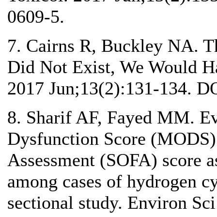
0609-5.
7. Cairns R, Buckley NA. Th
Did Not Exist, We Would Ha
2017 Jun;13(2):131-134. D
8. Sharif AF, Fayed MM. Ev
Dysfunction Score (MODS) a
Assessment (SOFA) score as
among cases of hydrogen cy
sectional study. Environ Sci