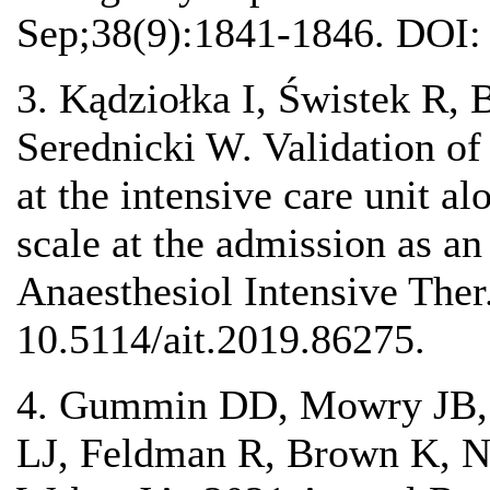
Sep;38(9):1841-1846. DOI: 
3. Kądziołka I, Świstek R, 
Serednicki W. Validation o
at the intensive care unit 
scale at the admission as an 
Anaesthesiol Intensive The
10.5114/ait.2019.86275.
4. Gummin DD, Mowry JB, 
LJ, Feldman R, Brown K, Na