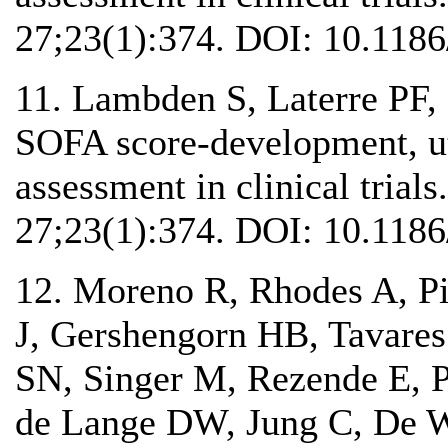
27;23(1):374. DOI: 10.118
11. Lambden S, Laterre PF
SOFA score-development, uti
assessment in clinical trial
27;23(1):374. DOI: 10.118
12. Moreno R, Rhodes A, Pi
J, Gershengorn HB, Tavare
SN, Singer M, Rezende E, P
de Lange DW, Jung C, De W