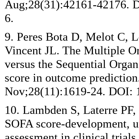
Aug;28(31):42161-42176. D
6.
9. Peres Bota D, Melot C, L
Vincent JL. The Multiple 
versus the Sequential Orga
score in outcome prediction
Nov;28(11):1619-24. DOI: 
10. Lambden S, Laterre PF
SOFA score-development, uti
assessment in clinical trial