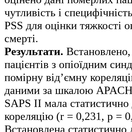
чутливість і специфічніс
PSS для оцінки тяжкості о
смерті.
Результати.
Встановлено, 
пацієнтів з опіоїдним си
помірну від’ємну кореляцію
даними за шкалою APACHE
SAPS II мала статистично
кореляцію (r = 0,231, р = 
Встановлена статистично 