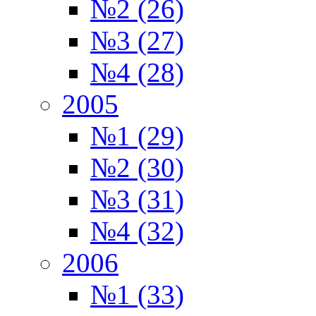
№2 (26)
№3 (27)
№4 (28)
2005
№1 (29)
№2 (30)
№3 (31)
№4 (32)
2006
№1 (33)