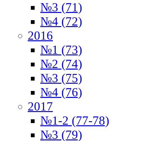
№3 (71)
№4 (72)
2016
№1 (73)
№2 (74)
№3 (75)
№4 (76)
2017
№1-2 (77-78)
№3 (79)