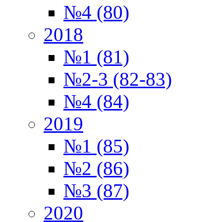
№4 (80)
2018
№1 (81)
№2-3 (82-83)
№4 (84)
2019
№1 (85)
№2 (86)
№3 (87)
2020