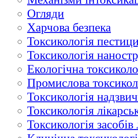
Огляди
Харчова безпека
Токсикологія пестици
Токсикологія наност
Екологічна токсиколо
Промислова токсикол
Токсикологія надзвич
Токсикологія лікарсь
Токсикологія засобів