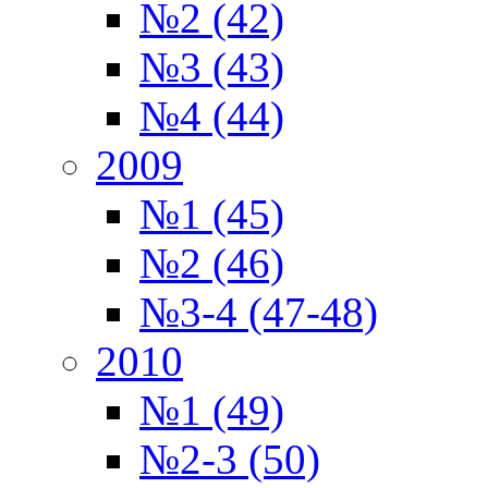
№2 (42)
№3 (43)
№4 (44)
2009
№1 (45)
№2 (46)
№3-4 (47-48)
2010
№1 (49)
№2-3 (50)