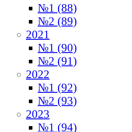
№1 (88)
№2 (89)
2021
№1 (90)
№2 (91)
2022
№1 (92)
№2 (93)
2023
№1 (94)