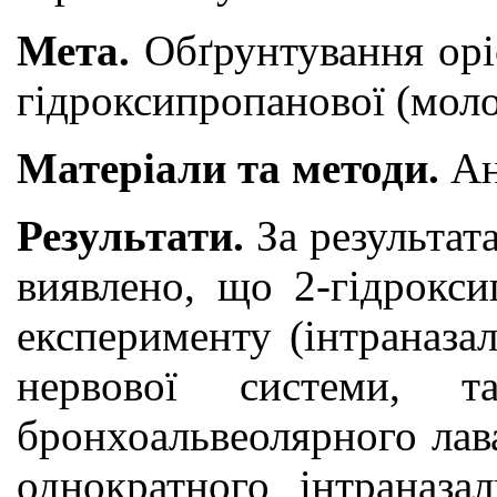
Мета.
Обґрунтування орі
гідроксипропанової (моло
Матеріали та методи.
Ан
Результати.
За результа
виявлено, що 2-гідрокси
експерименту (інтраназа
нервової системи, 
бронхоальвеолярного лав
однократного інтраназа