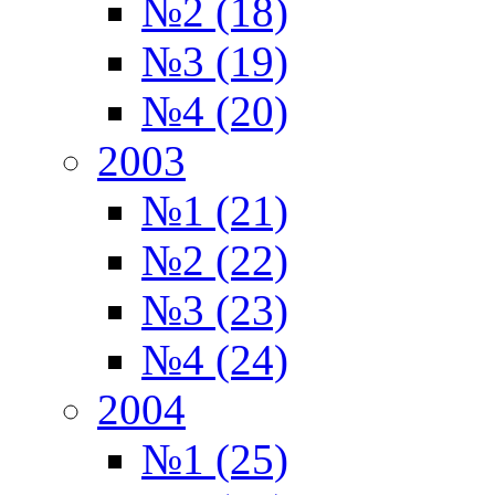
№2 (18)
№3 (19)
№4 (20)
2003
№1 (21)
№2 (22)
№3 (23)
№4 (24)
2004
№1 (25)