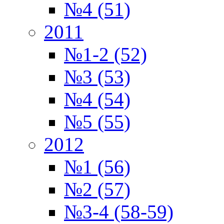
№4 (51)
2011
№1-2 (52)
№3 (53)
№4 (54)
№5 (55)
2012
№1 (56)
№2 (57)
№3-4 (58-59)