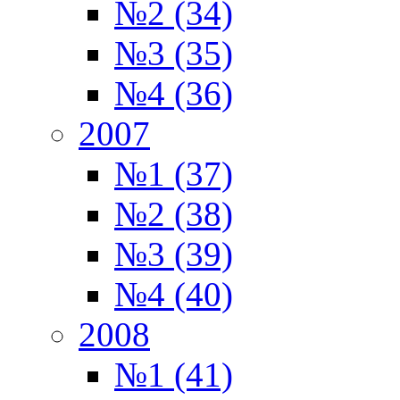
№2 (34)
№3 (35)
№4 (36)
2007
№1 (37)
№2 (38)
№3 (39)
№4 (40)
2008
№1 (41)