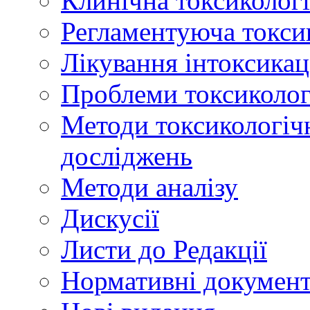
Клинічна токсикологі
Регламентуюча токси
Лікування інтоксикац
Проблеми токсикологі
Методи токсикологічн
досліджень
Методи аналізу
Дискусії
Листи до Редакції
Нормативні докумен