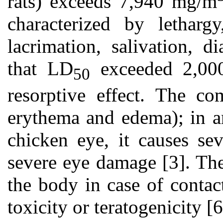
rats) exceeds 7,940 mg/m
characterized by lethargy,
lacrimation, salivation, d
that LD
exceeded 2,000
50
resorptive effect. The co
erythema and edema); in a
chicken eye, it causes sev
severe eye damage [3]. The
the body in case of contac
toxicity or teratogenicity [6