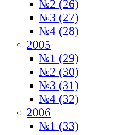
№2 (26)
№3 (27)
№4 (28)
2005
№1 (29)
№2 (30)
№3 (31)
№4 (32)
2006
№1 (33)