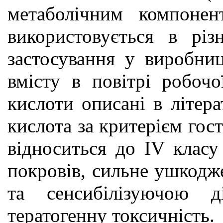
метаболічним компонен
використовується в різ
застосування у виробниц
вмісту в повітрі робоч
кислоти описані в літер
кислота за критерієм гост
відноситься до ІV класу
покровів, сильне ушкодж
та сенсибілізуючою 
тератогенну токсичність.