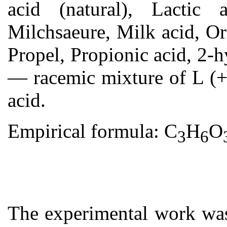
acid (natural), Lactic
Milchsaeure, Milk acid, Or
Propel, Propionic acid, 2
— racemic mixture of L (+
acid.
Empirical formula: C
H
O
3
6
The experimental work was