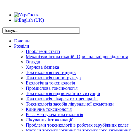
Головна
Розділи
Проблемні статті
Механізми інтоксикацій. Оригінальні дослідження
Огляди
Харчова безпека
Токсикологія пестицидів
Токсикологія наноструктур
Екологічна токсикологія
Промислова токсикологія
Токсикологія надзвичайних ситуацій
Токсикологія лікарських препаратів
Токсикологія засобів лікувальної косметики
Клинічна токсикологія
Регламентуюча токсикологія
Лікування інтоксикацій
Проблеми токсикології в роботах зарубіжних колег
Методи токсикологічних та токсиколого-гігієнічни