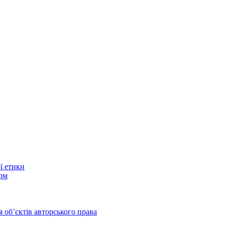
ї етики
рм
 обʼєктів авторського права