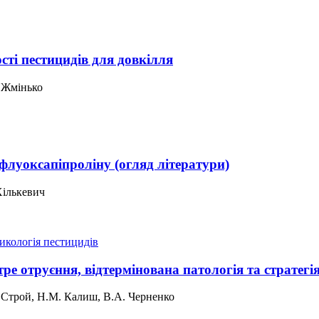
сті пестицидів для довкілля
. Жмінько
флуоксапіпроліну (огляд літератури)
Хількевич
икологія пестицидів
тре отруєння, відтермінована патологія та стратегі
. Строй, Н.М. Калиш, В.А. Черненко