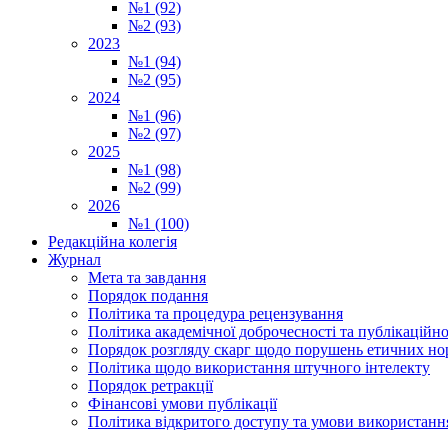
№1 (92)
№2 (93)
2023
№1 (94)
№2 (95)
2024
№1 (96)
№2 (97)
2025
№1 (98)
№2 (99)
2026
№1 (100)
Редакційна колегія
Журнал
Мета та завдання
Порядок подання
Політика та процедура рецензування
Політика академічної доброчесності та публікаційно
Порядок розгляду скарг щодо порушень етичних но
Політика щодо використання штучного інтелекту
Порядок ретракції
Фінансові умови публікації
Політика відкритого доступу та умови використання