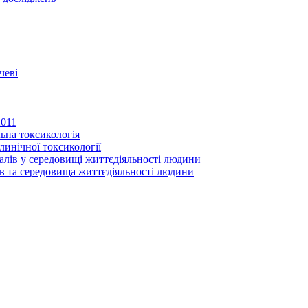
чеві
2011
ьна токсикологія
линічної токсикології
іалів у середовищі життєдіяльності людини
в та середовища життєдіяльності людини