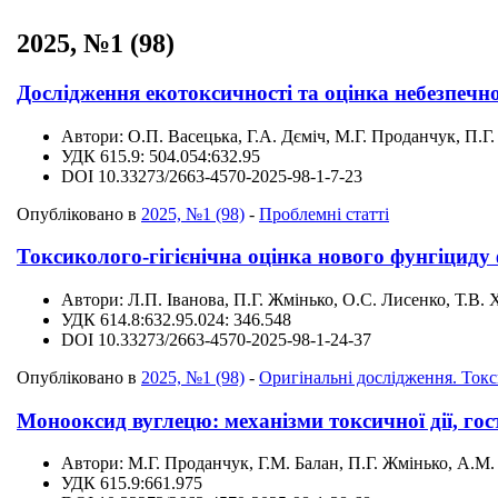
2025, №1 (98)
Дослідження екотоксичності та оцінка небезпечно
Автори:
О.П. Васецька, Г.А. Дєміч, М.Г. Проданчук, П.Г
УДК
615.9: 504.054:632.95
DOI
10.33273/2663-4570-2025-98-1-7-23
Опубліковано в
2025, №1 (98)
-
Проблемні статті
Токсиколого-гігієнічна оцінка нового фунгіциду 
Автори:
Л.П. Іванова, П.Г. Жмінько, О.С. Лисенко, Т.В. 
УДК
614.8:632.95.024: 346.548
DOI
10.33273/2663-4570-2025-98-1-24-37
Опубліковано в
2025, №1 (98)
-
Оригінальні дослідження. Токс
Монооксид вуглецю: механізми токсичної дії, гос
Автори:
М.Г. Проданчук, Г.М. Балан, П.Г. Жмінько, А.М
УДК
615.9:661.975