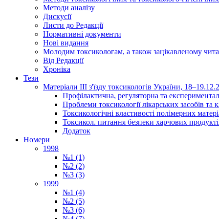
Методи аналізу
Дискусії
Листи до Редакції
Нормативні документи
Нові видання
Молодим токсикологам, а також зацікавленому чита
Від Редакції
Хроніка
Тези
Матеріали ІІІ з'їзду токсикологів України, 18–19.12.
Профілактична, регуляторна та експериментал
Проблеми токсикології лікарських засобів та к
Токсикологічні властивості полімерних матер
Токсикол. питання безпеки харчових продукті
Додаток
Номери
1998
№1 (1)
№2 (2)
№3 (3)
1999
№1 (4)
№2 (5)
№3 (6)
№4 (7)