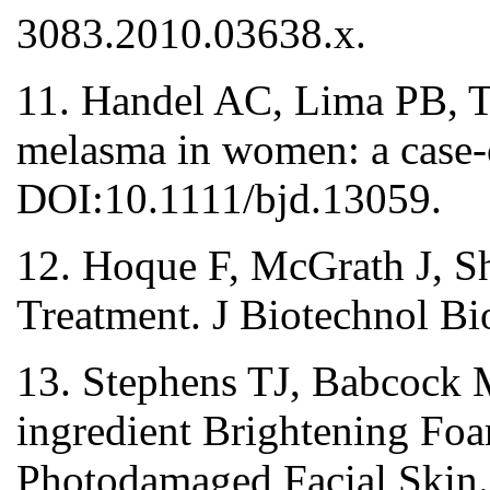
3083.2010.03638.x.
11. Handel AC, Lima PB, To
melasma in women: a case-
DOI:10.1111/bjd.13059.
12. Hoque F, McGrath J, S
Treatment. J Biotechnol B
13. Stephens TJ, Babcock M,
ingredient Brightening Fo
Photodamaged Facial Skin.