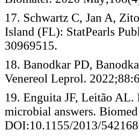
17. Schwartz C, Jan A, Zito
Island (FL): StatPearls Pu
30969515.
18. Banodkar PD, Banodkar
Venereol Leprol. 2022;88
19. Enguita JF, Leitão AL.
microbial answers. Biomed
DOI:10.1155/2013/542168