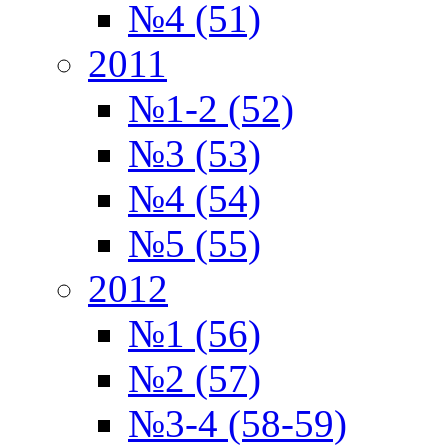
№4 (51)
2011
№1-2 (52)
№3 (53)
№4 (54)
№5 (55)
2012
№1 (56)
№2 (57)
№3-4 (58-59)