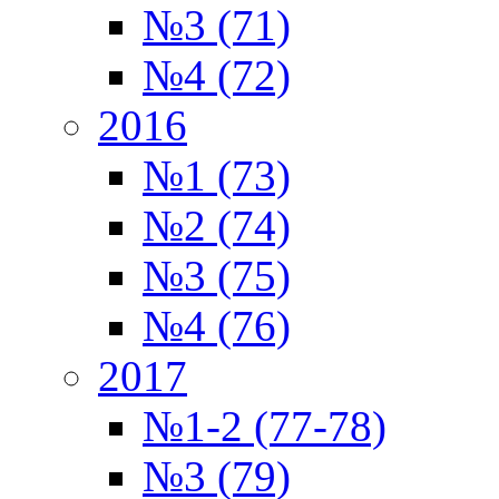
№3 (71)
№4 (72)
2016
№1 (73)
№2 (74)
№3 (75)
№4 (76)
2017
№1-2 (77-78)
№3 (79)