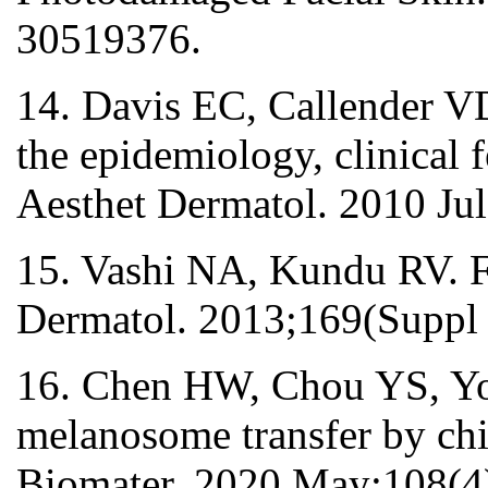
30519376.
14. Davis EC, Callender V
the epidemiology, clinical f
Aesthet Dermatol. 2010 Ju
15. Vashi NA, Kundu RV. Fa
Dermatol. 2013;169(Suppl 
16. Chen HW, Chou YS, Youn
melanosome transfer by ch
Biomater. 2020 May;108(4