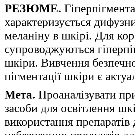
РЕЗЮМЕ.
Гіперпігмента
характеризується дифузн
меланіну в шкірі. Для кор
супроводжуються гіперпі
шкіри. Вивчення безпечнос
пігментації шкіри є акту
Мета.
Проаналізувати при
засоби для освітлення шк
використання препаратів 