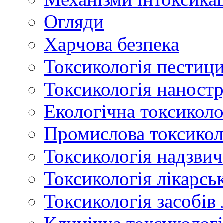
Огляди
Харчова безпека
Токсикологія пестици
Токсикологія наност
Екологічна токсиколо
Промислова токсикол
Токсикологія надзвич
Токсикологія лікарсь
Токсикологія засобів