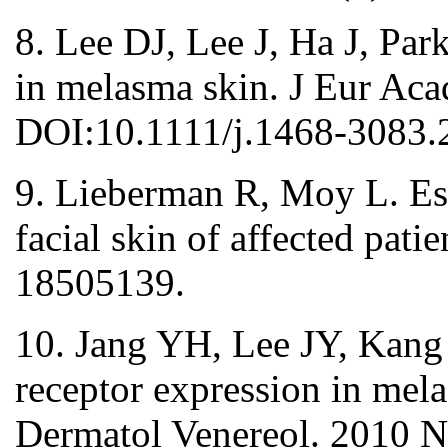
8. Lee DJ, Lee J, Ha J, Pa
in melasma skin. J Eur Ac
DOI:10.1111/j.1468-3083.
9. Lieberman R, Moy L. Est
facial skin of affected pat
18505139.
10. Jang YH, Lee JY, Kang
receptor expression in mel
Dermatol Venereol. 2010 N