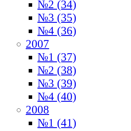
№2 (34)
№3 (35)
№4 (36)
2007
№1 (37)
№2 (38)
№3 (39)
№4 (40)
2008
№1 (41)