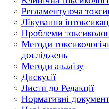
Клинічна токсикологі
Регламентуюча токси
Лікування інтоксикац
Проблеми токсикологі
Методи токсикологічн
досліджень
Методи аналізу
Дискусії
Листи до Редакції
Нормативні докумен