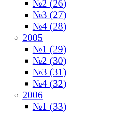
№2 (26)
№3 (27)
№4 (28)
2005
№1 (29)
№2 (30)
№3 (31)
№4 (32)
2006
№1 (33)