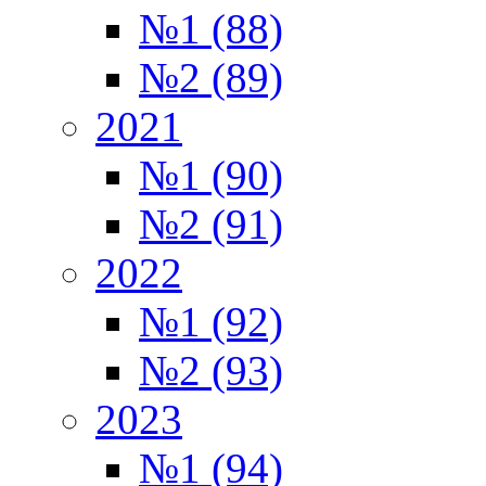
№1 (88)
№2 (89)
2021
№1 (90)
№2 (91)
2022
№1 (92)
№2 (93)
2023
№1 (94)