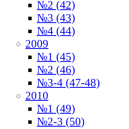
№2 (42)
№3 (43)
№4 (44)
2009
№1 (45)
№2 (46)
№3-4 (47-48)
2010
№1 (49)
№2-3 (50)