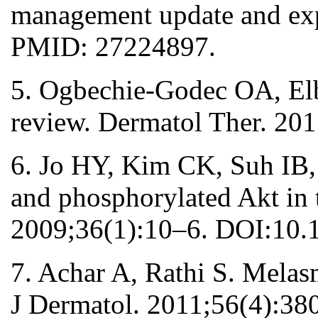
management update and exp
PMID: 27224897.
5. Ogbechie-Godec OA, Elb
review. Dermatol Ther. 20
6. Jo HY, Kim CK, Suh IB, e
and phosphorylated Akt in t
2009;36(1):10–6. DOI:10.
7. Achar A, Rathi S. Melasm
J Dermatol. 2011;56(4):3