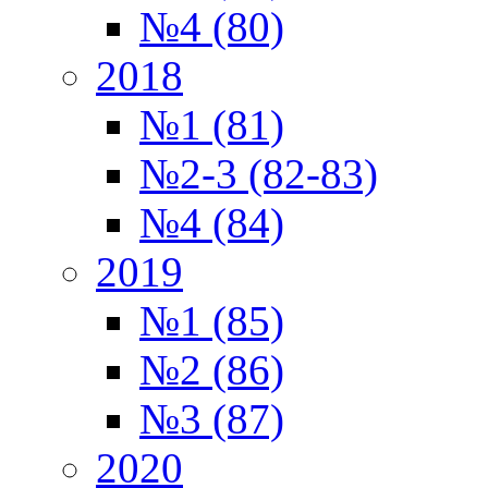
№4 (80)
2018
№1 (81)
№2-3 (82-83)
№4 (84)
2019
№1 (85)
№2 (86)
№3 (87)
2020