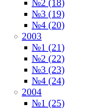
№2 (18)
№3 (19)
№4 (20)
2003
№1 (21)
№2 (22)
№3 (23)
№4 (24)
2004
№1 (25)