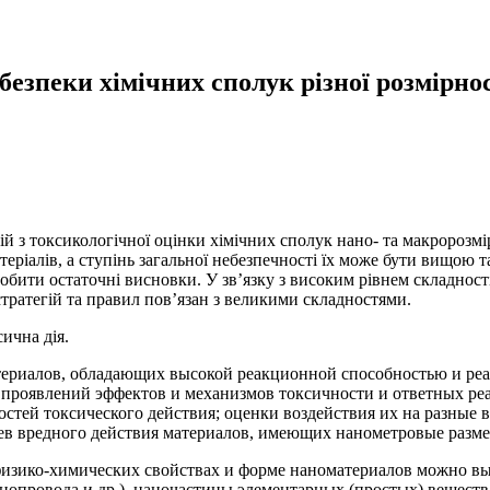
езпеки хімічних сполук різної розмірнос
цій з токсикологічної оцінки хімічних сполук нано- та макророз
теріалів, а ступінь загальної небезпечності їх може бути вищою т
обити остаточні висновки. У зв’язку з високим рівнем складності 
стратегій та правил пов’язан з великими складностями.
ична дія.
териалов, обладающих высокой реакционной способностью и ре
я проявлений эффектов и механизмов токсичности и ответных ре
остей токсического действия; оценки воздействия их на разные
иев вредного действия материалов, имеющих нанометровые разм
 физико-химических свойствах и форме наноматериалов можно в
опровода и др.), наночастицы элементарных (простых) веществ,