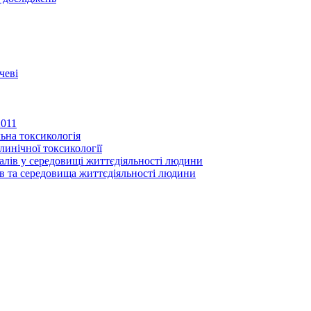
чеві
2011
ьна токсикологія
линічної токсикології
іалів у середовищі життєдіяльності людини
в та середовища життєдіяльності людини