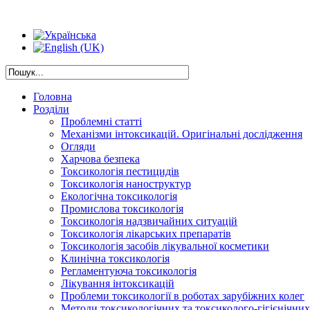
Головна
Розділи
Проблемні статті
Механізми інтоксикацій. Оригінальні дослідження
Огляди
Харчова безпека
Токсикологія пестицидів
Токсикологія наноструктур
Екологічна токсикологія
Промислова токсикологія
Токсикологія надзвичайних ситуацій
Токсикологія лікарських препаратів
Токсикологія засобів лікувальної косметики
Клинічна токсикологія
Регламентуюча токсикологія
Лікування інтоксикацій
Проблеми токсикології в роботах зарубіжних колег
Методи токсикологічних та токсиколого-гігієнічни