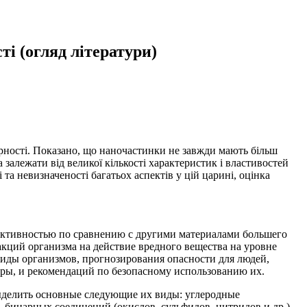
ті (огляд літератури)
мірності. Показано, що наночастинки не завжди мають більш
а залежати від великої кількості характеристик і властивостей
та невизначеності багатьох аспектів у цій царині, оцінка
активностью по сравнению с другими материалами большего
акций организма на действие вредного вещества на уровне
 виды организмов, прогнозирования опасности для людей,
еры, и рекомендаций по безопасному использованию их.
ыделить основные следующие их виды: углеродные
 бинарных соединений (окислов, сульфидов, нитридов и др.),