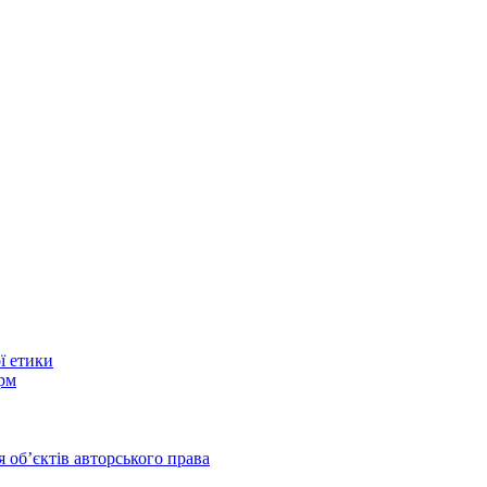
ї етики
рм
 обʼєктів авторського права