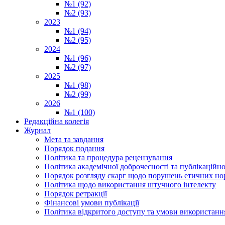
№1 (92)
№2 (93)
2023
№1 (94)
№2 (95)
2024
№1 (96)
№2 (97)
2025
№1 (98)
№2 (99)
2026
№1 (100)
Редакційна колегія
Журнал
Мета та завдання
Порядок подання
Політика та процедура рецензування
Політика академічної доброчесності та публікаційно
Порядок розгляду скарг щодо порушень етичних но
Політика щодо використання штучного інтелекту
Порядок ретракції
Фінансові умови публікації
Політика відкритого доступу та умови використання