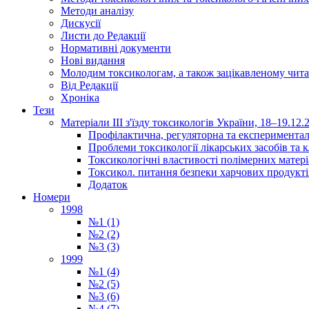
Методи аналізу
Дискусії
Листи до Редакції
Нормативні документи
Нові видання
Молодим токсикологам, а також зацікавленому чита
Від Редакції
Хроніка
Тези
Матеріали ІІІ з'їзду токсикологів України, 18–19.12.
Профілактична, регуляторна та експериментал
Проблеми токсикології лікарських засобів та к
Токсикологічні властивості полімерних матер
Токсикол. питання безпеки харчових продукті
Додаток
Номери
1998
№1 (1)
№2 (2)
№3 (3)
1999
№1 (4)
№2 (5)
№3 (6)
№4 (7)