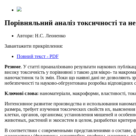
Порівняльний аналіз токсичності та неб
Автори:
Н.С. Леоненко
Завантажити прикріплення:
Повний текст - PDF
Резюме
. У статті проаналізовано результати наукових публіка
високу токсичність у порівнянні з такою для мікро- та макрома
наночастинок та їх змін. Поки що наявні дані не дозволяють зр
небезпечності та науково-обгрунтована розробка відповідних 
Ключові слова:
наноматеріали, макроформи, властивості, токс
Интенсивное развитие производства и использования нанома
размера, требует изучения токсических свойств их, выяснени
клетки, органов, организма; установления мишеней и особенн
животных, растений и экосистем в целом, разработки критер
В соответствии с современными представлениями о составе,
наночастицы (фуллерены, нанотрубки, графены, нанопены, нан