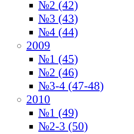
№2 (42)
№3 (43)
№4 (44)
2009
№1 (45)
№2 (46)
№3-4 (47-48)
2010
№1 (49)
№2-3 (50)