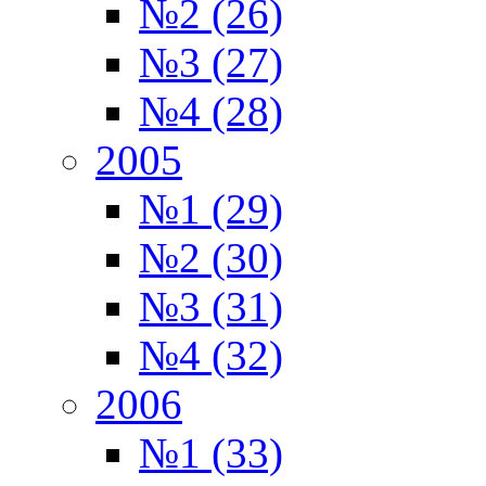
№2 (26)
№3 (27)
№4 (28)
2005
№1 (29)
№2 (30)
№3 (31)
№4 (32)
2006
№1 (33)