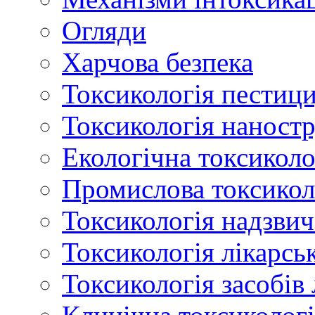
Огляди
Харчова безпека
Токсикологія пестици
Токсикологія наност
Екологічна токсиколо
Промислова токсикол
Токсикологія надзвич
Токсикологія лікарсь
Токсикологія засобів