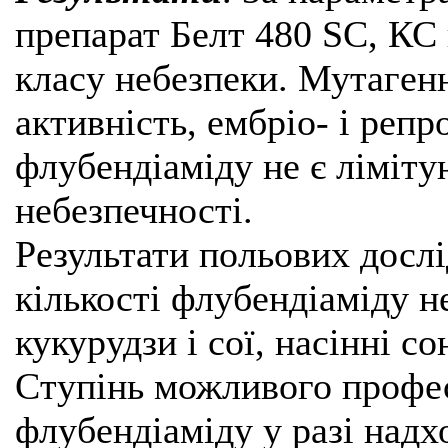
препарат Белт 480 SC, КС 
класу небезпеки. Мутагенн
активність, ембріо- і реп
флубендіаміду не є ліміту
небезпечності.
Результати польових досл
кількості флубендіаміду н
кукурудзи і сої, насінні с
Ступінь можливого профес
флубендіаміду у разі надх