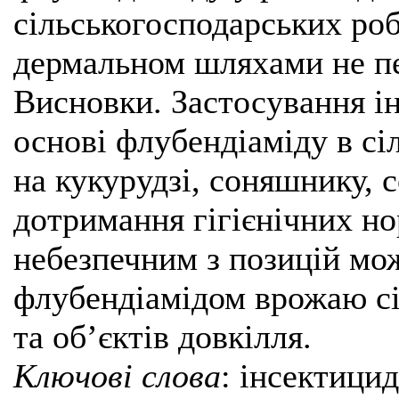
сільськогосподарських роб
дермальном шляхами не п
Висновки. Застосування і
основі флубендіаміду в сі
на кукурудзі, соняшнику, с
дотримання гігієнічних но
небезпечним з позицій мо
флубендіамідом врожаю сі
та об’єктів довкілля.
Ключові слова
: інсектицид