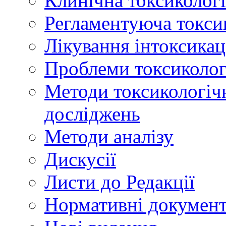
Клинічна токсикологі
Регламентуюча токси
Лікування інтоксикац
Проблеми токсикологі
Методи токсикологічн
досліджень
Методи аналізу
Дискусії
Листи до Редакції
Нормативні докумен