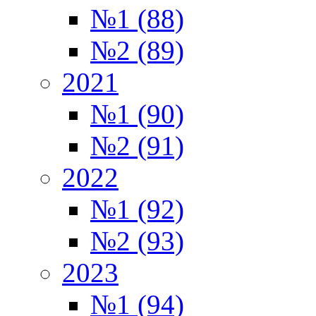
№1 (88)
№2 (89)
2021
№1 (90)
№2 (91)
2022
№1 (92)
№2 (93)
2023
№1 (94)