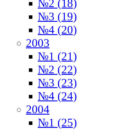
№2 (18)
№3 (19)
№4 (20)
2003
№1 (21)
№2 (22)
№3 (23)
№4 (24)
2004
№1 (25)