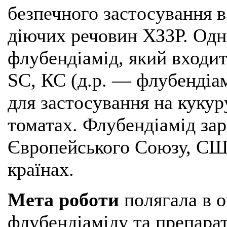
безпечного застосування в
діючих речовин ХЗЗР. Одні
флубендіамід, який входит
SC, КС (д.р. — флубендіам
для застосування на кукуру
томатах. Флубендіамід за
Європейського Союзу, США
країнах.
Мета роботи
полягала в о
флубендіаміду та препарат