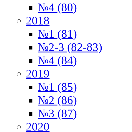
№4 (80)
2018
№1 (81)
№2-3 (82-83)
№4 (84)
2019
№1 (85)
№2 (86)
№3 (87)
2020