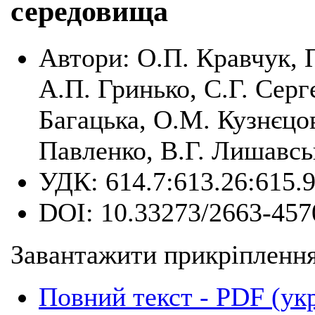
середовища
Автори:
О.П. Кравчук, 
А.П. Гринько, С.Г. Серг
Багацька, О.М. Кузнєцов
Павленко, В.Г. Лишавс
УДК:
614.7:613.26:615.
DOI:
10.33273/2663-457
Завантажити прикріплення
Повний текст - PDF (ук