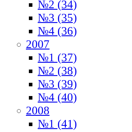
№2 (34)
№3 (35)
№4 (36)
2007
№1 (37)
№2 (38)
№3 (39)
№4 (40)
2008
№1 (41)