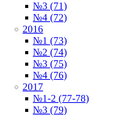
№3 (71)
№4 (72)
2016
№1 (73)
№2 (74)
№3 (75)
№4 (76)
2017
№1-2 (77-78)
№3 (79)