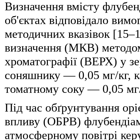
Визначення вмісту флубен
об'єктах відповідало вим
методичних вказівок [15–1
визначення (МКВ) методом
хроматографії (ВЕРХ) у зер
соняшнику — 0,05 мг/кг, к
томатному соку — 0,05 мг/
Під час обґрунтування орі
впливу (ОБРВ) флубендіамі
атмосферному повітрі ке