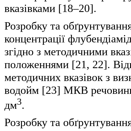
вказівками [18–20].
Розробку та обґрунтуванн
концентрації флубендіамі
згідно з методичними вказ
положеннями [21, 22]. Ві
методичних вказівок з виз
водойм [23] МКВ речовин
3
дм
.
Розробку та обґрунтуванн