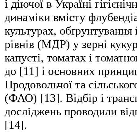
і діючої в Україні гігієніч
динаміки вмісту флубенді
культурах, обґрунтування
рівнів (МДР) у зерні кукур
капусті, томатах і томатн
до [11] і основних принци
Продовольчої та сільськог
(ФАО) [13]. Відбір і тран
досліджень проводили від
[14].