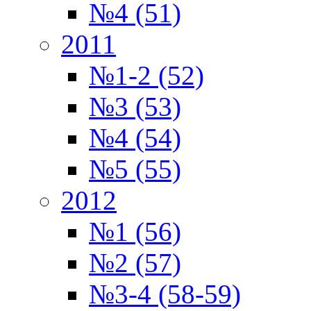
№4 (51)
2011
№1-2 (52)
№3 (53)
№4 (54)
№5 (55)
2012
№1 (56)
№2 (57)
№3-4 (58-59)