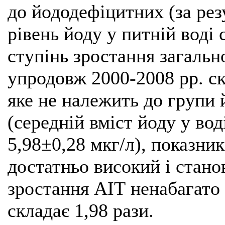
до йододефіцитних (за ре
рівень йоду у питній воді 
ступінь зростання загальн
упродовж 2000-2008 рр. ск
яке не належить до групи 
(середній вміст йоду у вод
5,98±0,28 мкг/л), показник
достатньо високий і стано
зростання АІТ ненабагато 
складає 1,98 рази.