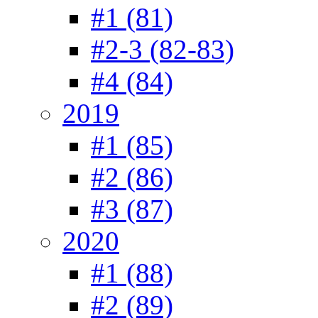
#1 (81)
#2-3 (82-83)
#4 (84)
2019
#1 (85)
#2 (86)
#3 (87)
2020
#1 (88)
#2 (89)