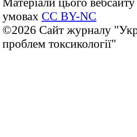
Матеріали цього вебсайту 
умовах
CC BY-NC
©2026 Сайт журналу "Укр
проблем токсикології"