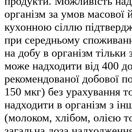
продукти. Можливість над
організм за умов масової
кухонною сіллю підтвердж
при середньому споживанн
на добу в організм тільки
може надходити від 400 до
рекомендованої добової п
150 мкг) без урахування т
надходити в організм з і
(молоком, хлібом, олією т
загальна доза надходження