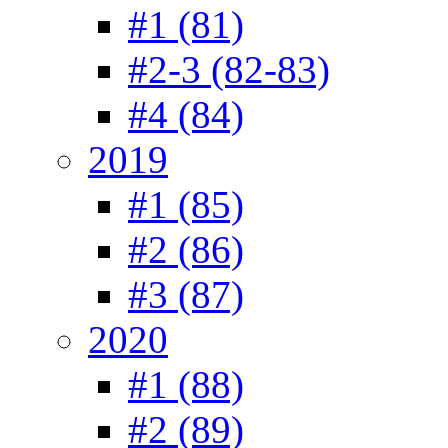
#1 (81)
#2-3 (82-83)
#4 (84)
2019
#1 (85)
#2 (86)
#3 (87)
2020
#1 (88)
#2 (89)