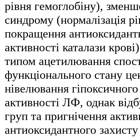
рівня гемоглобіну), зменш
синдрому (нормалізація рі
покращення антиоксидантн
активності каталази крові)
типом ацетилювання спос
функціонального стану це
нівелювання гіпоксичного
активності ЛФ, однак відб
груп та пригнічення актив
антиоксидантного захисту 