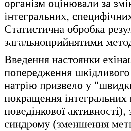
організм оцінювали за змі
інтегральних, специфічних
Статистична обробка резул
загальноприйнятими мето
Введення настоянки ехіна
попередження шкідливого 
натрію призвело у "швидк
покращення інтегральних п
поведінкової активності),
синдрому (зменшення метг