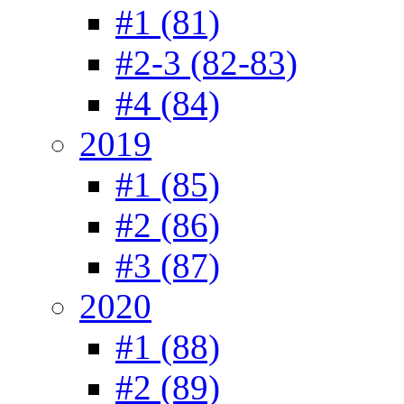
#1 (81)
#2-3 (82-83)
#4 (84)
2019
#1 (85)
#2 (86)
#3 (87)
2020
#1 (88)
#2 (89)