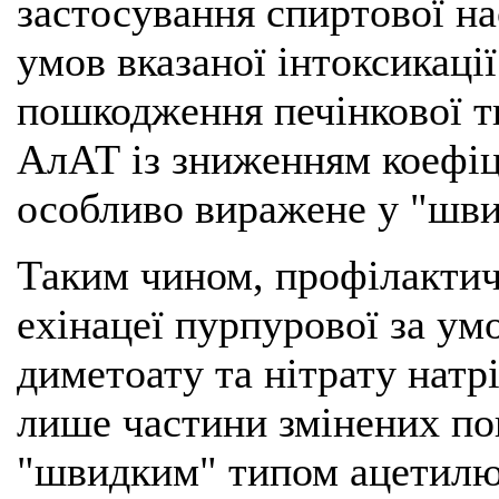
застосування спиртової на
умов вказаної інтоксикаці
пошкодження печінкової т
АлАТ із зниженням коефіці
особливо виражене у "шви
Таким чином, профілактич
ехінацеї пурпурової за ум
диметоату та нітрату нат
лише частини змінених пок
"швидким" типом ацетилюв