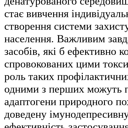
денатурованого середовищ
стає вивчення індивідуаль
створення системи захист
населення. Важливим завд
засобів, які б ефективно 
спровокованих цими токси
роль таких профілактични
одними з перших можуть п
адаптогени природного п
доведену імунодепресивну 
ефективність застосування