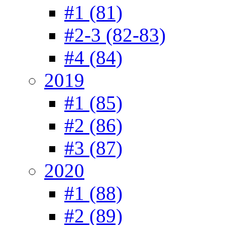
#1 (81)
#2-3 (82-83)
#4 (84)
2019
#1 (85)
#2 (86)
#3 (87)
2020
#1 (88)
#2 (89)