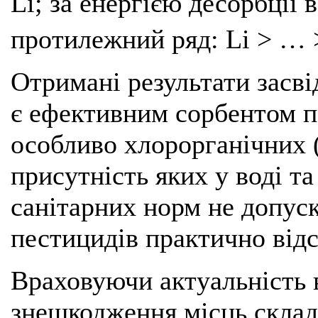
Li; за енергією десорбції
протилежний ряд: Li > … 
Отримані результати засві
є ефективним сорбентом п
особливо хлорорганічних (
присутність яких у воді т
санітарних норм не допус
пестицидів практично відс
Враховуючи актуальність 
знешкодження місць склад