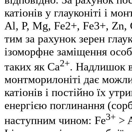
катіонів у глауконіті і мо
Al, P, Mg, Fe2+, Fe3+, Zn, 
тим за рахунок зерен глау
ізоморфне заміщення особ
2+
таких як Ca
. Надлишок в
монтморилоніті дає можли
катіонів і постійно їх утр
енергією поглинання (сор
3+
наступним чином: Fe
> 