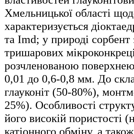
Хмельницької області щодо
характеризується діоктае
та Imd; у природі сорбент 
тришарових мікроконкреці
розчленованою поверхнею;
0,01 до 0,6-0,8 мм. До ск
глауконіт (50-80%), монтм
25%). Особливості структ
його високій пористості (
катіонного обміну, а тако