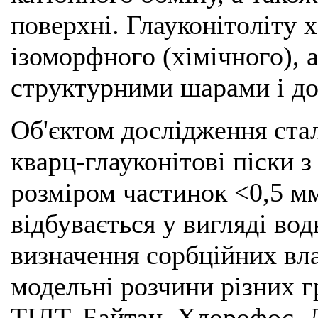
поверхні. Глауконітоліту 
ізоморфного (хімічного), 
структурними шарами і дов
Об'єктом дослідження стал
кварц-глауконітові піски з
розміром частинок <0,5 мм
відбувається у вигляді вод
визначення сорбційних вла
модельні розчини різних 
ТІЛТ, Байтан, Хлорофос, 