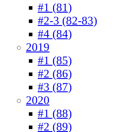
#1 (81)
#2-3 (82-83)
#4 (84)
2019
#1 (85)
#2 (86)
#3 (87)
2020
#1 (88)
#2 (89)