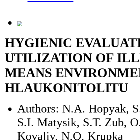
HYGIENIC EVALUAT
UTILIZATION OF IL
MEANS ENVIRONME
HLAUKONITOLITU
Authors:
N.А. Hopyak, S
S.І. Matysik, S.Т. Zub, 
Kovaliv, N.О. Krupka