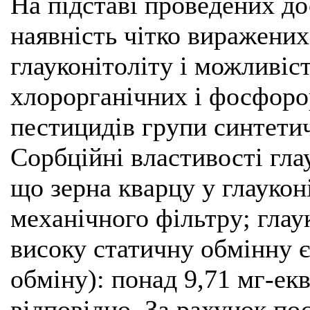
На підставі проведених д
наявність чітко виражени
глауконітоліту і можливіс
хлорорганічних і фосфоро
пестицидів групи синтетич
Сорбційні властивості гла
що зерна кварцу у глаукон
механічного фільтру; гла
високу статичну обмінну є
обміну): понад 9,71 мг-екв
відповідно. За рахунок по