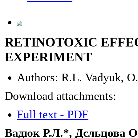
RETINOTOXIC EFFEC
EXPERIMENT
Authors:
R.L. Vadyuk, О.
Download attachments:
Full text - PDF
Вадюк Р.Л.*, Дєльцова О