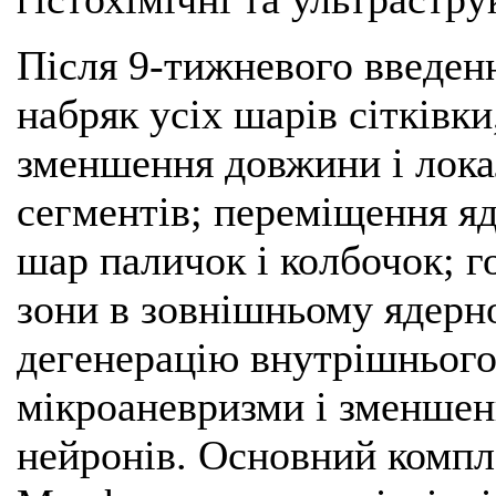
Після 9-тижневого введен
набряк усіх шарів сітківк
зменшення довжини і лока
сегментів; переміщення яд
шар паличок і колбочок; г
зони в зовнішньому ядерн
дегенерацію внутрішнього
мікроаневризми і зменшенн
нейронів. Основний компл