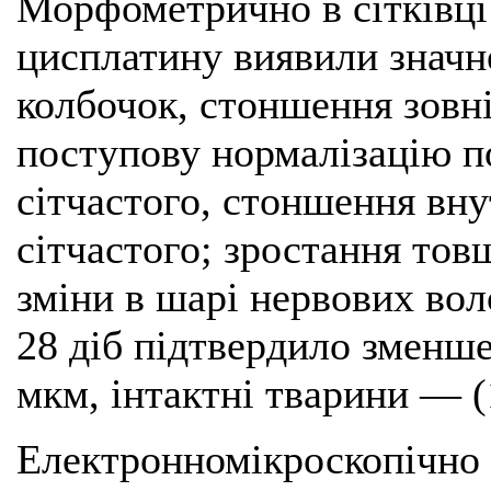
Морфометрично в сітківці
цисплатину виявили значн
колбочок, стоншення зовн
поступову нормалізацію п
сітчастого, стоншення вну
сітчастого; зростання тов
зміни в шарі нервових вол
28 діб підтвердило зменше
мкм, інтактні тварини — (
Електронномікроскопічно 