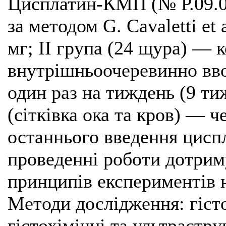
Цисплатин-КМП (№ Р.09.0
за методом G. Cavaletti et 
мг; ІІ група (24 щура) — к
внутрішньоочеревинно вво
один раз на тиждень (9 ти
(сітківка ока та кров) — чер
останнього введення циспл
проведенні роботи дотрим
принципів експериментів н
Методи дослідження: гіст
гістохімічні та ультрастру