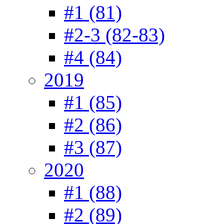
#1 (81)
#2-3 (82-83)
#4 (84)
2019
#1 (85)
#2 (86)
#3 (87)
2020
#1 (88)
#2 (89)