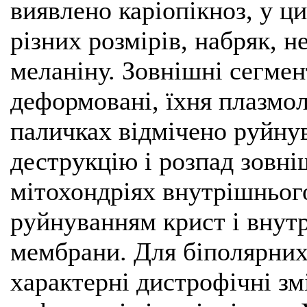
виявлено каріопікноз, у ц
різних розмірів, набряк, н
меланіну. Зовнішні сегме
деформовані, їхня плазмол
паличках відмічено руйну
деструкцію і розпад зовні
мітохондріях внутрішньог
руйнуванням крист і внут
мембрани. Для біполярних
характерні дистрофічні зм