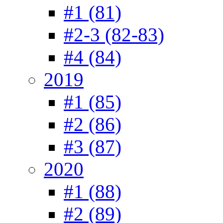
#1 (81)
#2-3 (82-83)
#4 (84)
2019
#1 (85)
#2 (86)
#3 (87)
2020
#1 (88)
#2 (89)