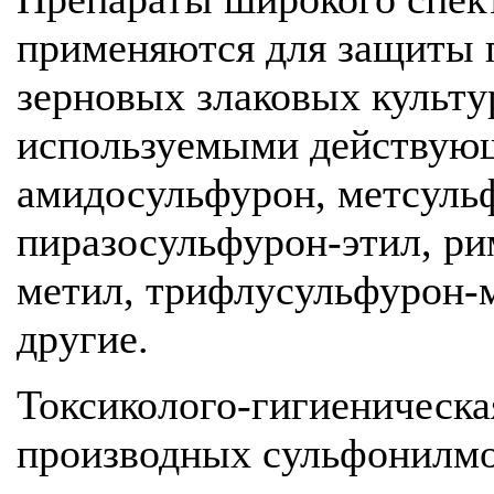
применяются для защиты 
зерновых злаковых культу
используемыми действую
амидосульфурон, метсуль
пиразосульфурон-этил, р
метил, трифлусульфурон-
другие.
Токсиколого-гигиеническа
производных сульфонилмо