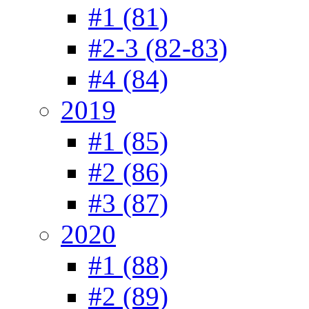
#1 (81)
#2-3 (82-83)
#4 (84)
2019
#1 (85)
#2 (86)
#3 (87)
2020
#1 (88)
#2 (89)