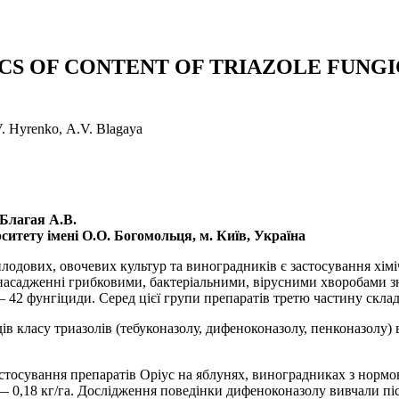
S OF CONTENT OF TRIAZOLE FUNGIC
V. Hyrenko, А.V. Blagaya
 Благая А.В.
рситету імені О.О. Богомольця, м. Київ, Україна
одових, овочевих культур та виноградників є застосування хіміч
асадженні грибковими, бактеріальними, вірусними хворобами зни
— 42 фунгіциди. Серед цієї групи препаратів третю частину скла
ів класу триазолів (тебуконазолу, дифеноконазолу, пенконазолу) 
тосування препаратів Оріус на яблунях, виноградниках з нормою 
— 0,18 кг/га. Дослідження поведінки дифеноконазолу вивчали піс