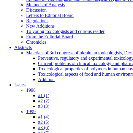
Methods of Analysis
Discussion
Letters to Editorial Board
Regulations
New Additions
To young toxicologists and curious reader
From the Editorial Board
Chronicles
Abstracts
Materials of 3rd congress of ukrainian toxicologists, De
Preventive, regulatory and experimental toxicolog
Current problems of clinical toxicology and pharm
Toxicological properties of polymers in human en
Toxicological aspects of food and human environ
Addition
Issues
1998
#1 (1)
#2 (2)
#3 (3)
1999
#1 (4)
#2 (5)
#3 (6)
#4 (7)