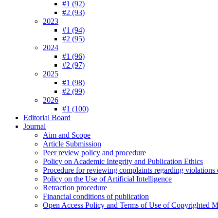
#1 (92)
#2 (93)
2023
#1 (94)
#2 (95)
2024
#1 (96)
#2 (97)
2025
#1 (98)
#2 (99)
2026
#1 (100)
Editorial Board
Journal
Aim and Scope
Article Submission
Peer review policy and procedure
Policy on Academic Integrity and Publication Ethics
Procedure for reviewing complaints regarding violations o
Policy on the Use of Artificial Intelligence
Retraction procedure
Financial conditions of publication
Open Access Policy and Terms of Use of Copyrighted Ma