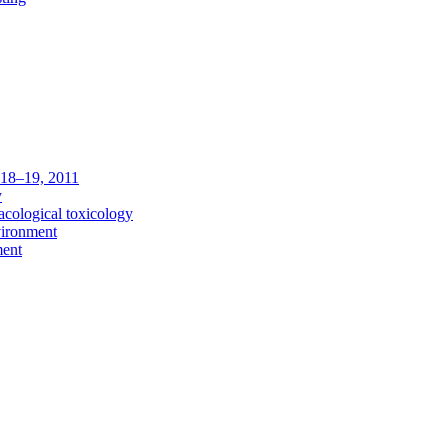
c 18–19, 2011
y
acological toxicology
vironment
ment