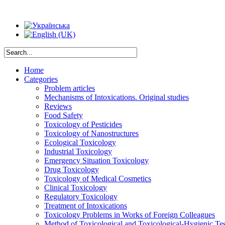
Home
Categories
Problem articles
Mechanisms of Intoxications. Original studies
Reviews
Food Safety
Toxicology of Pesticides
Toxicology of Nanostructures
Ecological Toxicology
Industrial Toxicology
Emergency Situation Toxicology
Drug Toxicology
Toxicology of Medical Cosmetics
Clinical Toxicology
Regulatory Toxicology
Treatment of Intoxications
Toxicology Problems in Works of Foreign Colleagues
Method of Toxicological and Toxicological-Hygienic Tes