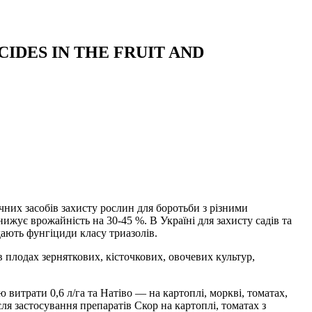
IDES IN THE FRUIT AND
них засобів захисту рослин для боротьби з різними
жує врожайність на 30-45 %. В Україні для захисту садів та
дають фунгіциди класу триазолів.
в плодах зерняткових, кісточкових, овочевих культур,
витрати 0,6 л/га та Натіво — на картоплі, моркві, томатах,
ля застосування препаратів Скор на картоплі, томатах з