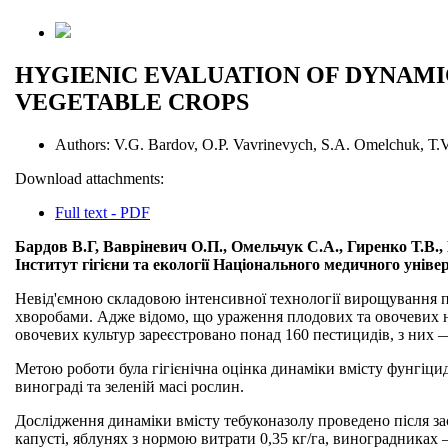
HYGIENIC EVALUATION OF DYNAMIC
VEGETABLE CROPS
Authors:
V.G. Bardov, О.P. Vavrinevych, S.А. Omelchuk, Т.
Download attachments:
Full text - PDF
Бардов В.Г, Вавріневич О.П., Омельчук С.А., Гиренко Т.В.,
Інститут гігієни та екології Національного медичного уніве
Невід'ємною складовою інтенсивної технології вирощування пл
хворобами. Адже відомо, що ураження плодових та овочевих н
овочевих культур зареєстровано понад 160 пестицидів, з них 
Метою роботи була гігієнічна оцінка динаміки вмісту фунгіцид
винограді та зеленій масі рослин.
Дослідження динаміки вмісту тебуконазолу проведено після зас
капусті, яблунях з нормою витрати 0,35 кг/га, виноградниках 