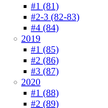
#1 (81)
#2-3 (82-83)
#4 (84)
2019
#1 (85)
#2 (86)
#3 (87)
2020
#1 (88)
#2 (89)