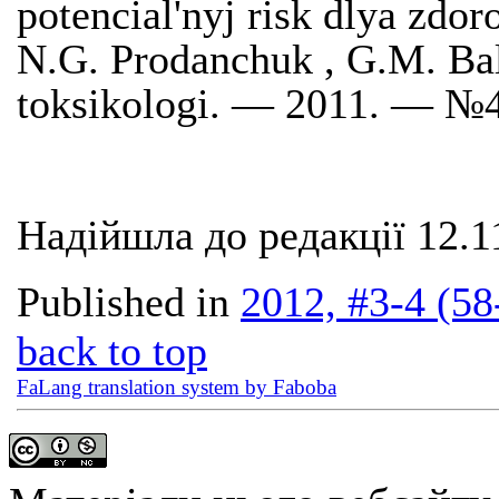
potencial'nyj risk dlya zdor
N.G. Prodanchuk , G.M. Ba
toksikologi. — 2011. — №
Надійшла до редакції 12.1
Published in
2012, #3-4 (58
back to top
FaLang translation system by Faboba