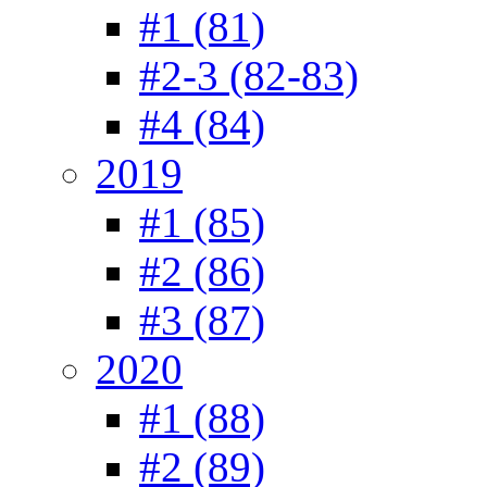
#1 (81)
#2-3 (82-83)
#4 (84)
2019
#1 (85)
#2 (86)
#3 (87)
2020
#1 (88)
#2 (89)