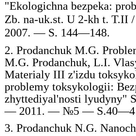
"Ekologichna bezpeka: prob
Zb. na-uk.st. U 2-kh t. T.II
2007. — S. 144—148.
2. Prodanchuk M.G. Problem
M.G. Prodanchuk, L.I. Vlas
Materialy III z'izdu toksyk
problemy toksykologii: Bez
zhyttediyal'nosti lyudyny" 
— 2011. — №5 — S.40—4
3. Prodanchuk N.G. Nanochas