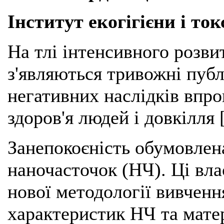
Інститут екогігієни і ток
На тлі інтенсивного розви
з'являються тривожні пуб
негативних наслідків впр
здоров'я людей і довкілля [
Занепокоєність обумовле
наночасточок (НЧ). Ці вл
нової методології вивченн
характеристик НЧ та матер