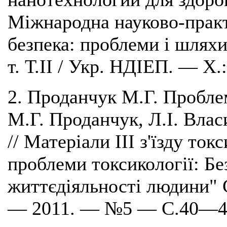
Міжнародна науково-практ
безпека: проблеми і шляхи 
т. Т.ІІ / Укр. НДІЕП. — Х
2. Проданчук М.Г. Проблем
М.Г. Проданчук, Л.І. Вла
// Матеріали III з'їзду то
проблеми токсикології: Бе
життєдіяльності людини" 
— 2011. — №5 — С.40—4