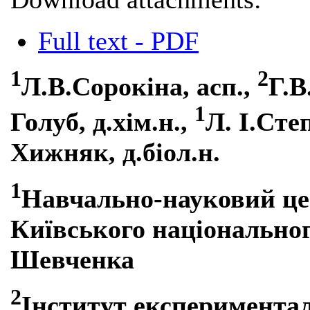
Full text - PDF
1
2
Л.В.Сорокіна, асп.,
Г.В
1
Голуб, д.хім.н.,
Л. І.Сте
Хижняк, д.біол.н.
1
Навчально-науковий цен
Київського національног
Шевченка
2
Інститут експерименталь