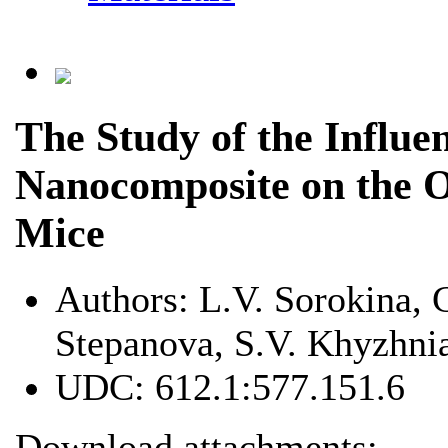
The Study of the Influe
Nanocomposite on the 
Mice
Authors:
L.V. Sorokina, 
Stepanova, S.V. Khyzhni
UDC:
612.1:577.151.6
Download attachments: