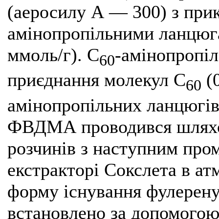
(аеросилу А — 300) з при
амінопропільними ланцюга
ммоль/г). С
-амінопропі
60
приєднання молекул С
(0
60
амінопропільних ланцюгів
ФВДМА проводився шляхом
розчинів з наступним про
екстракторі Сокслета в ат
форму існування фулерену 
встановлено за допомогою 