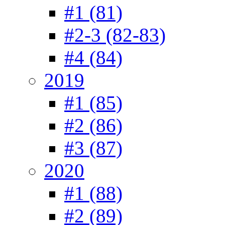
#1 (81)
#2-3 (82-83)
#4 (84)
2019
#1 (85)
#2 (86)
#3 (87)
2020
#1 (88)
#2 (89)