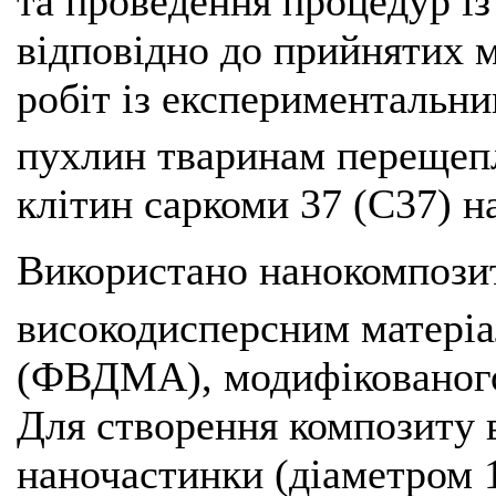
та проведення процедур і
відповідно до прийнятих 
робіт із експериментальни
пухлин тваринам перещепл
клітин саркоми 37 (С37) н
Використано нанокомпози
високодисперсним матеріа
(ФВДМА), модифікованого
Для створення композиту 
наночастинки (діаметром 