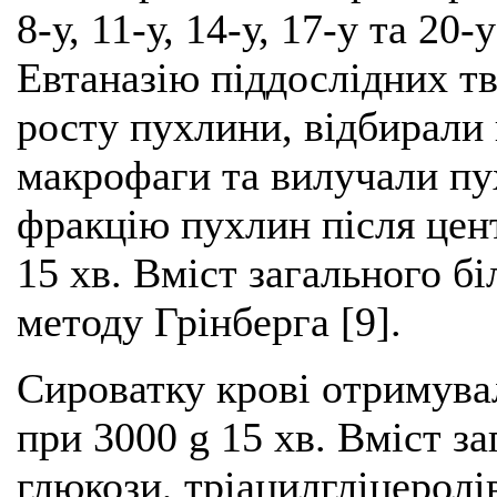
8-у, 11-у, 14-у, 17-у та 2
Евтаназію піддослідних тв
росту пухлини, відбирали 
макрофаги та вилучали пу
фракцію пухлин після цен
15 хв. Вміст загального б
методу Грінберга [9].
Сироватку крові отримува
при 3000 g 15 хв. Вміст за
глюкози, тріацилгліцеролів