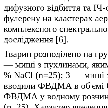
дифузного відбиття та ІЧ-
фулерену на кластерах ае
комплексного спектрально
дослідження [6].
Тварин розподілено на гру
— миші з пухлинами, яким
% NaCl (n=25); 3 — миші 
вводили ФВДМА в об'ємі 0
ФВДМА у водному розчині 
(n=25). Характер введен