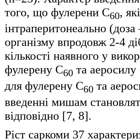
того, що фулерени С
, я
60
інтраперитонеально (доза 
організму впродовж 2-4 діб
кількості наявного у вико
фулерену С
та аеросилу
60
для фулерену С
та аерос
60
введенні мишам становлять
відповідно [7, 8].
Ріст саркоми 37 характериз