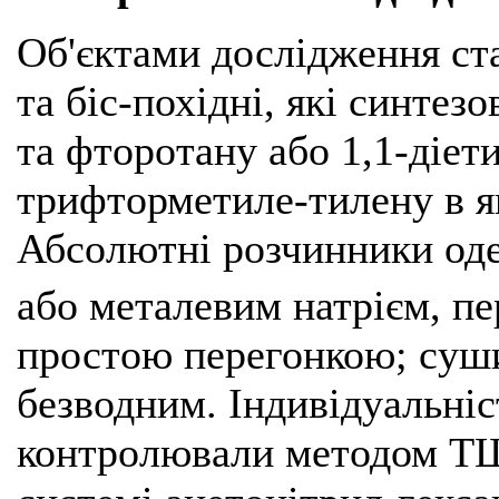
Об'єктами дослідження ста
та біс-похідні, які синтез
та фторотану або 1,1-діет
трифторметиле-тилену в я
Абсолютні розчинники од
або металевим натрієм, пе
простою перегонкою; суш
безводним. Індивідуальні
контролювали методом ТШХ