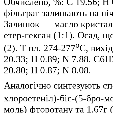
Обчислено, %: С 19.56; Н 
фільтрат залишають на ніч
Залишок — масло кристалі
етер-гексан (1:1). Осад, щ
о
(2). Т пл. 274-277
С, вихід
20.33; Н 0.89; N 7.88. C
20.80; Н 0.87; N 8.08.
Аналогічно синтезують сп
хлороетеніл)-біс-(5-бро-мо
моль) фторотану та 1.67г 