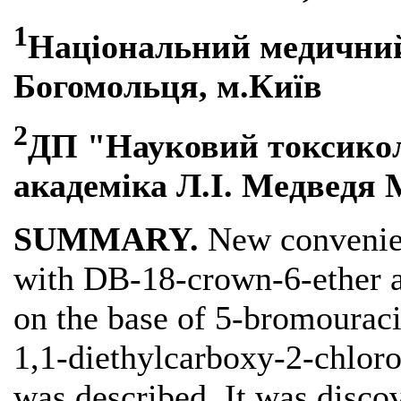
1
Національний медичний 
Богомольця, м.Київ
2
ДП "Науковий токсикол
академіка Л.І. Медведя 
SUMMARY.
New convenien
with DB-18-crown-6-ether as
on the base of 5-bromouraci
1,1-diethylcarboxy-2-chlor
was described. It was disco