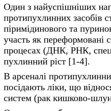
Один з найуспішніших на
протипухлинних засобів с
піримідинового та пурино
участь як переформовані 
процесах (ДНК, РНК, спец
пухлинний ріст [1-4].
В арсеналі протипухлинних
посідають ліки, що віднос
систем (рак кишково-шлунк