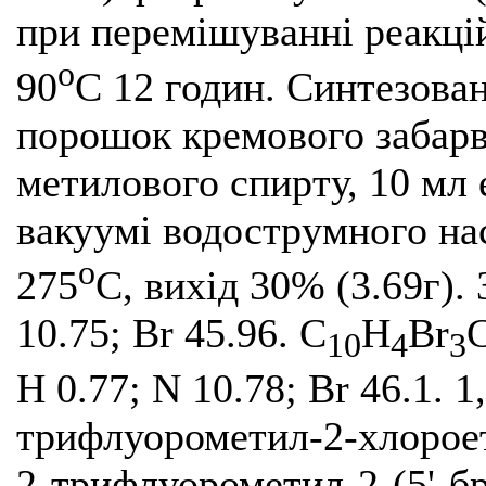
при перемішуванні реакцій
о
90
С 12 годин. Синтезова
порошок кремового забар
метилового спирту, 10 мл 
вакуумі водострумного на
о
275
С, вихід 30% (3.69г). 
10.75; Br 45.96. C
H
Br
10
4
3
Н 0.77; N 10.78; Br 46.1. 1
трифлуорометил-2-хлороети
2-трифлуорометил-2-(5'-б