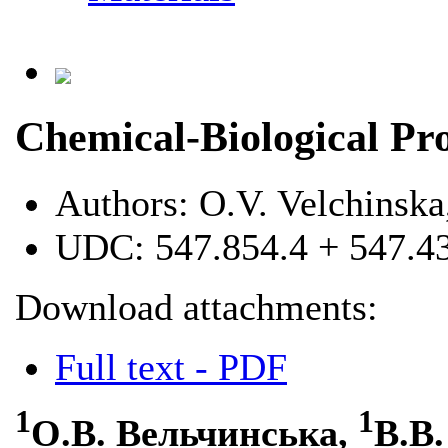
Chemical-Biological Pro
Authors:
O.V. Velchinska
UDC:
547.854.4 + 547.4
Download attachments:
Full text - PDF
1
1
О.В. Вельчинська,
В.В