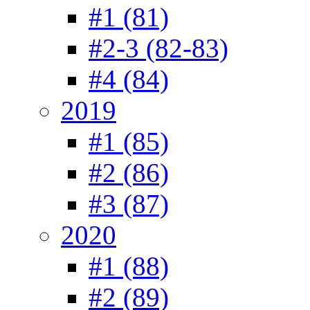
#1 (81)
#2-3 (82-83)
#4 (84)
2019
#1 (85)
#2 (86)
#3 (87)
2020
#1 (88)
#2 (89)