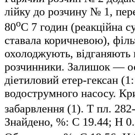
лійку до розчину № 1, пе
о
80
С 7 годин (реакційна с
ставала коричневою), філь
охолоджують, відганяють
розчинники. Залишок — о
діетиловий етер-гексан (1:
водострумного насосу. Кр
забарвлення (1). Т пл. 282
Знайдено, %: С 19.44; Н 0.