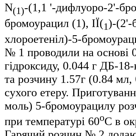
N
-(1,1 '-дифлуоро-2'-бр
(1)
бромоурацил (1), ІЇ(
)-(2'
1
хлороетеніл)-5-бромоурац
№ 1 проводили на основі 0
гідроксиду, 0.044 г ДБ-18-
та розчину 1.57г (0.84 мл,
сухого етеру. Приготуванн
моль) 5-бромоурацилу ро
о
при температурі 60
С в ок
Гарячий розчин № 2 додаю