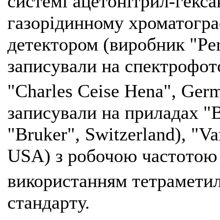
системі ацетонітрил-гекса
газорідинному хроматогра
детектором (виробник "Per
записували на спектрофот
"Charles Ceise Hena", Ger
записували на приладах "
"Bruker", Switzerland), "Va
USA) з робочою частото
використанням тетраметил
стандарту.