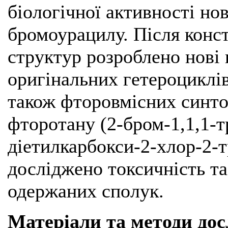
біологічної активності но
бромоурацилу. Після конс
структур розроблено нові 
оригінальних гетероциклів
також фторовмісних синто
фторотану (2-бром-1,1,1-т
діетилкарбокси-2-хлор-2-
досліджено токсичність т
одержаних сполук.
Матеріали та методи до