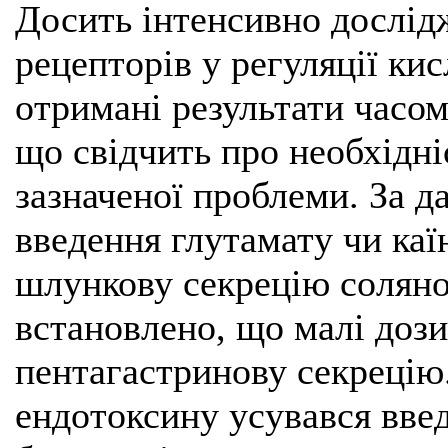
Досить інтенсивно дослід
рецепторів у регуляції кис
отримані результати часо
що свідчить про необхідні
зазначеної проблеми. За д
введення глутамату чи ка
шлункову секрецію соляно
встановлено, що малі доз
пентагастринову секрецію
ендотоксину усувався вве