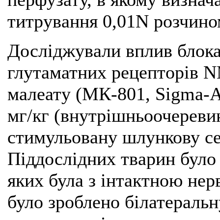
титрування 0,01N розчино
Досліджували вплив блока
глутаматних рецепторів 
малеату (МК-801, Sigma-A
мг/кг (внутрішньоочеревин
стимульовану шлункову се
Піддослідних тварин було 
яких була з інтактною нер
було зроблено білатеральн