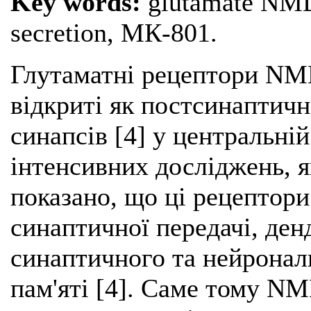
Key words:
glutamate NMDA
secretion, МК-801.
Глутаматні рецептори NM
відкриті як постсинаптичн
синапсів [4] у центральній
інтенсивних досліджень, я
показано, що ці рецептори
синаптичної передачі, денд
синаптичного та нейрональ
пам'яті [4]. Саме тому NM