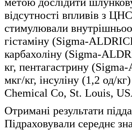
метою дослідити шлункову
відсутності впливів з ЦН
стимулювали внутрішньоо
гістаміну (Sigma-ALDRICH,
карбахоліну (Sigma-ALDRIC
кг, пентагастрину (Sigma-
мкг/кг, інсуліну (1,2 од/к
Chemical Co, St. Louis, US
Отримані результати підда
Підраховували середнє зн