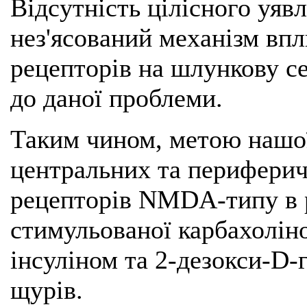
Відсутність цілісного уяв
нез'ясований механізм впл
рецепторів на шлункову с
до даної проблеми.
Таким чином, метою нашої
центральних та периферич
рецепторів NMDA-типу в р
стимульованої карбахоліно
інсуліном та 2-дезокси-D-
щурів.