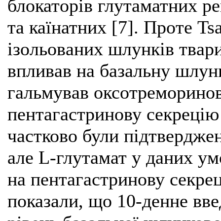
блокаторів глутаматних р
та каїнатних [7]. Проте Ts
ізольованих шлунків твари
впливав на базальну шлун
гальмував оксотреморинову
пентагастринову секрецію 
частково були підтверджен
але L-глутамат у даних у
на пентагастринову секрец
показали, що 10-денне вве