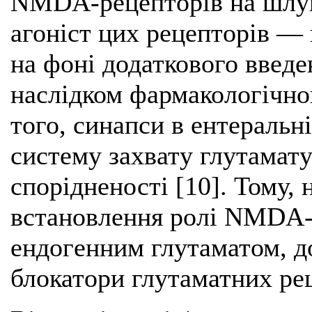
NMDA-рецепторів на шлун
агоніст цих рецепторів — 
на фоні додаткового введе
наслідком фармакологічног
того, синапси в ентеральн
систему захвату глутамат
спорідненості [10]. Тому, 
встановлення ролі NMDA-
ендогенним глутаматом, д
блокатори глутаматних ре