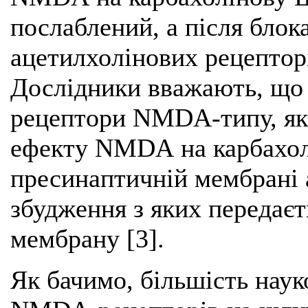
послаблений, а після блок
ацетилхолінових рецепторі
Дослідники вважають, що 
рецептори NМDА-типу, як
ефекту NМDА на карбахол
пресинаптичній мембрані 
збудження з яких передає
мембрану [3].
Як бачимо, більшість наук