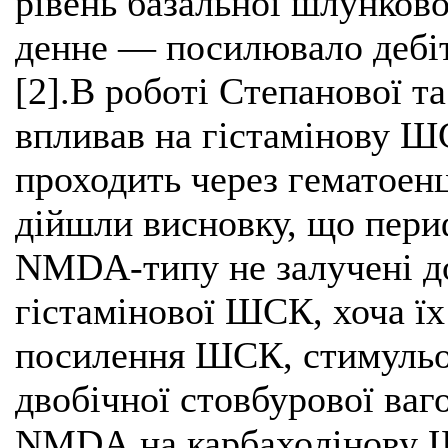
рівень базальної шлункової
денне — посилювало дебіт
[2].В роботі Степанової т
впливав на гістамінову 
проходить через гематоенц
дійшли висновку, що пери
NМDА-типу не залучені до
гістамінової ШСК, хоча їх
посилення ШСК, стимульов
двобічної стовбурової ва
NМDА на карбахолінову Ш