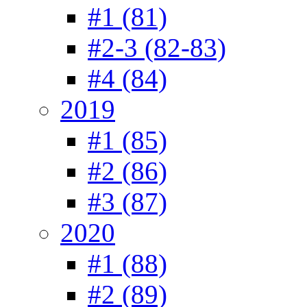
#1 (81)
#2-3 (82-83)
#4 (84)
2019
#1 (85)
#2 (86)
#3 (87)
2020
#1 (88)
#2 (89)