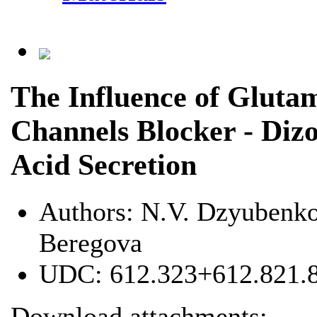
The Influence of Glut
Channels Blocker - Dizo
Acid Secretion
Authors:
N.V. Dzyubenko,
Вeregova
UDC:
612.323+612.821.
Download attachments: