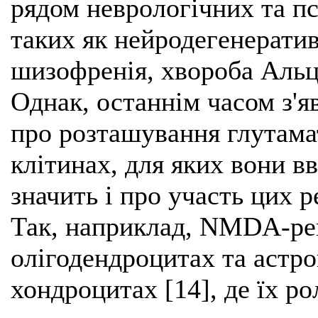
рядом неврологічних та п
таких як нейродегенеративн
шизофренія, хвороба Альцг
Однак, останнім часом з'я
про розташування глутама
клітинах, для яких вони в
значить і про участь цих 
Так, наприклад, NMDA-рец
олігодендроцитах та астро
хондроцитах [14], де їх ро