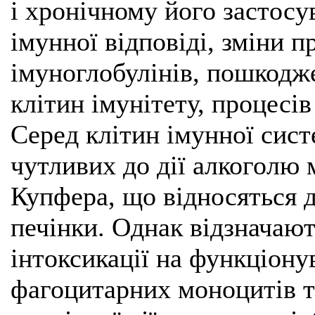
і хронічному його застос
імунної відповіді, зміни п
імуноглобулінів, пошкодж
клітин імунітету, процесів
Серед клітин імунної сис
чутливих до дії алкоголю 
Купфера, що відносяться 
печінки. Однак відзначают
інтоксикації на функціону
фагоцитарних моноцитів та