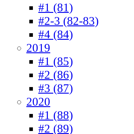
#1 (81)
#2-3 (82-83)
#4 (84)
2019
#1 (85)
#2 (86)
#3 (87)
2020
#1 (88)
#2 (89)