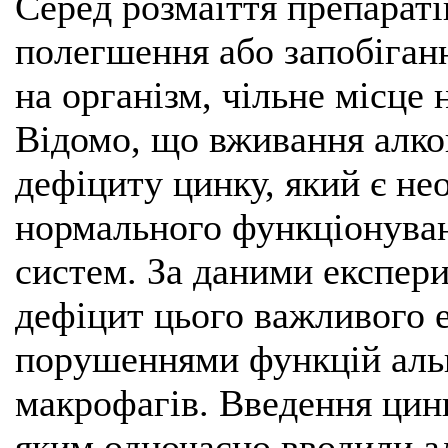
Серед розмаїття препарат
полегшення або запобіган
на організм, чільне місце
Відомо, що вживання алко
дефіциту цинку, який є н
нормального функціонуван
систем. За даними експер
дефіцит цього важливого 
порушеннями функцій альв
макрофагів. Введення цинк
яким одночасно вводили а