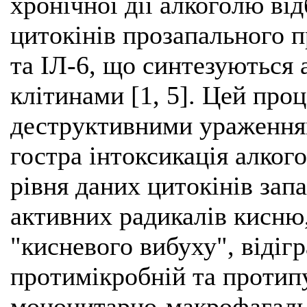
хронічної дії алкоголю ві
цитокінів прозапального 
та ІЛ-6, що синтезуються
клітинами [1, 5]. Цей проц
деструктивними ураженням
гостра інтоксикація алког
рівня даних цитокінів зап
активних радикалів кисню,
"кисневого вибуху", відіг
протимікробній та протип
моноцитарно-макрофагаль