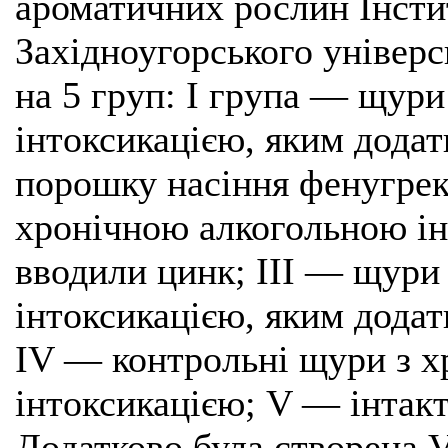
ароматичних рослин Інст
Західноугорського універс
на 5 груп: І група — щур
інтоксикацією, яким дода
порошку насіння фенугрек
хронічною алкогольною ін
вводили цинк; ІІІ — щури
інтоксикацією, яким додат
ІV — контрольні щури з 
інтоксикацією; V — інтакт
Додатково була створена V