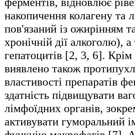
ферментів, відновлює ріве
накопичення колагену та лі
пов'язаний із ожирінням т
хронічній дії алкоголю), а
гепатоцитів [2, 3, 6]. Крі
виявлено також протипухл
властивості препаратів фе
здатність підвищувати ваг
лімфоїдних органів, зокре
активувати гуморальний і
функцію макрофагів [7]. А