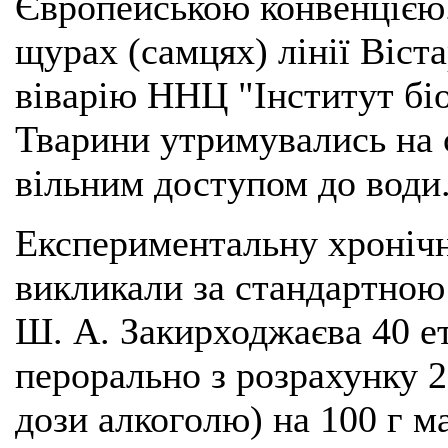
Європейською конвенцією
щурах (самцях) лінії Віст
віварію ННЦ "Інститут біо
Тварини утримувались на 
вільним доступом до води
Експериментальну хронічн
викликали за стандартною
Ш. А. Закирходжаєва 40 е
перорально з розрахунку 2
дози алкоголю) на 100 г м