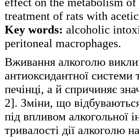
effect on the metabolism of
treatment of rats with aceti
Key words:
alcoholic intoxi
peritoneal macrophages.
Вживання алкоголю викли
антиоксидантної системи 
печінці, а й спричиняє зн
2]. Зміни, що відбуваютьс
під впливом алкогольної ін
тривалості дії алкоголю на