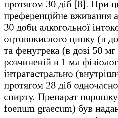
протягом 30 діб [8]. При
преференційне вживання а
30 доби алкогольної інток
оцтовокислого цинку (в доз
та фенугрека (в дозі 50 мг
розчиненій в 1 мл фізіоло
інтрагастрально (внутріш
протягом 28 діб одночасн
спирту. Препарат порошку 
foenum graecum) був нада