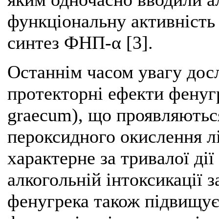
функціональну активність
синтез ФНП-α [3].
Останнім часом увагу дос
протекторні ефекти фенугр
graecum), що проявляються
пероксидного окислення лі
характерне за тривалої дії
алкогольній інтоксикації 
фенугрека також підвищує