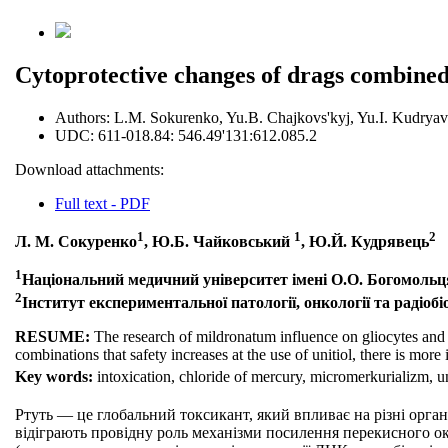
Cytoprotective changes of drags combined 
Authors:
L.М. Sokurenko, Yu.B. Chajkovs'kyj, Yu.I. Kudryav
UDC:
611-018.84: 546.49'131:612.085.2
Download attachments:
Full text - PDF
1
1
2
Л. М. Сокуренко
, Ю.Б. Чайковський
, Ю.Й. Кудрявець
1
Національний медичний університет імені О.О. Богомольц
2
Інститут експериментальної патології, онкології та радіоб
RESUME:
The research of mildronatum influence on gliocytes and ne
combinations that safety increases at the use of unitiol, there is mor
Key words:
intoxication, chloride of mercury, micromerkurializm, un
Ртуть — це глобальний токсикант, який впливає на різні органи
відіграють провідну роль механізми посилення перекисного ок