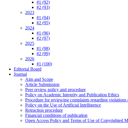
#1 (92)
#2 (93)
2023
#1 (94)
#2 (95)
2024
#1 (96)
#2 (97)
2025
#1 (98)
#2 (99)
2026
#1 (100)
Editorial Board
Journal
Aim and Scope
Article Submission
Peer review policy and procedure
Policy on Academic Integrity and Publication Ethics
Procedure for reviewing complaints regarding violations o
Policy on the Use of Artificial Intelligence
Retraction procedure
Financial conditions of publication
Open Access Policy and Terms of Use of Copyrighted Ma