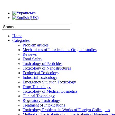
Home
Categories
Problem articles
Mechanisms of Intoxications. Original studies
Reviews
Food Safety
Toxicology of Pesticides
Toxicology of Nanostructures
Ecological Toxicology
Industrial Toxicology
Emergency Situation Toxicology
Drug Toxicology
Toxicology of Medical Cosmetics
Clinical Toxicology
Regulatory Toxicology
Treatment of Intoxications
Toxicology Problems in Works of Foreign Colleagues
Method of Toxicological and Toxicological-Hygienic Tes