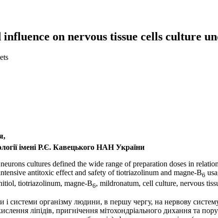
influence on nervous tissue cells culture u
ets
я,
іології імені Р.Є. Кавецького НАН України
urons cultures defined the wide range of preparation doses in relation 
e intensive antitoxic effect and safety of tiotriazolinum and magne-B
usa
6
itiol, tiotriazolinum, magne-B
, mildronatum, cell culture, nervous tiss
6
 і системи організму людини, в першу чергу, на нервову систему 
ислення ліпідів, пригнічення мітохондріального дихання та пор