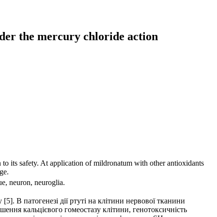
nder the mercury chloride action
to its safety. At application of mildronatum with other antioxidants
ge.
ue, neuron, neuroglia.
[5]. В патогенезі дії ртуті на клітини нервової тканини
ушення кальцієвого гомеостазу клітини, генотоксичність