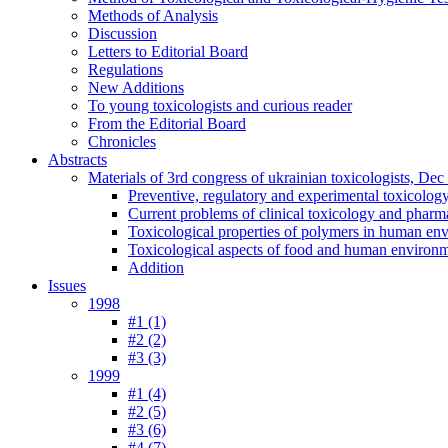
Methods of Analysis
Discussion
Letters to Editorial Board
Regulations
New Additions
To young toxicologists and curious reader
From the Editorial Board
Chronicles
Abstracts
Materials of 3rd congress of ukrainian toxicologists, De
Preventive, regulatory and experimental toxicolog
Current problems of clinical toxicology and pharm
Toxicological properties of polymers in human en
Toxicological aspects of food and human environ
Addition
Issues
1998
#1 (1)
#2 (2)
#3 (3)
1999
#1 (4)
#2 (5)
#3 (6)
#4 (7)