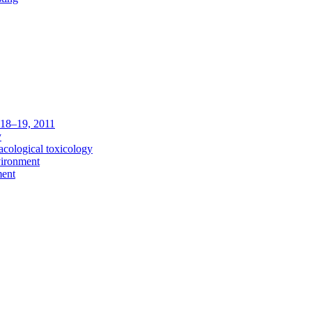
c 18–19, 2011
y
acological toxicology
vironment
ment