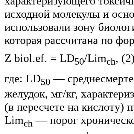
характеризующего токсич
исходной молекулы и осно
использовали зону биологич
которая рассчитана по фор
Z biol.ef. = LD
/Lim
, (2
50
ch
где: LD
— среднесмертел
50
желудок, мг/кг, характери
(в пересчете на кислоту) 
Lim
— порог хроническо
ch