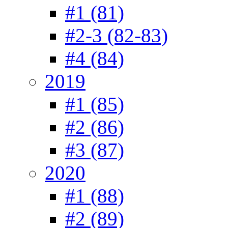
#1 (81)
#2-3 (82-83)
#4 (84)
2019
#1 (85)
#2 (86)
#3 (87)
2020
#1 (88)
#2 (89)