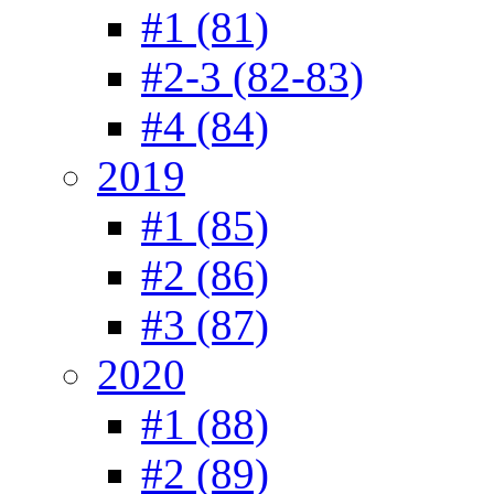
#1 (81)
#2-3 (82-83)
#4 (84)
2019
#1 (85)
#2 (86)
#3 (87)
2020
#1 (88)
#2 (89)