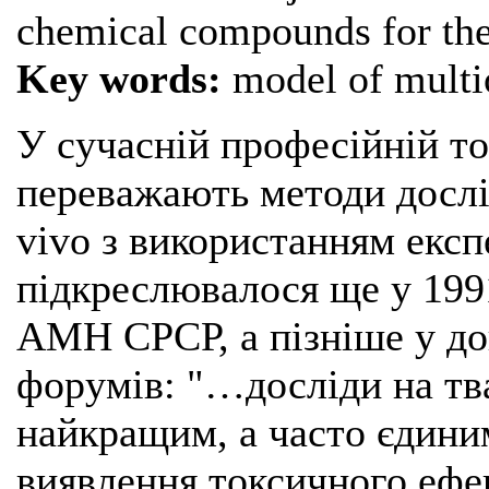
chemical compounds for th
Key words:
model of multio
У сучасній професійній то
переважають методи дослі
vivo з використанням екс
підкреслювалося ще у 1991 
АМН СРСР, а пізніше у до
форумів: "…досліди на тв
найкращим, а часто єдин
виявлення токсичного ефек