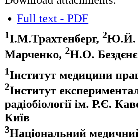
Full text - PDF
1
2
І.М.Трахтенберг,
Ю.Й. 
2
Марченко,
Н.О. Бездєн
1
Інститут медицини пра
2
Інститут експерименталь
радіобіології ім. Р.Є. К
Київ
3
Національний медичний 