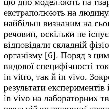
цю дію моделюють на твар
екстраполюють на людину.
найбільш визнаним на сьог
речовин, оскільки не існу
відповідали складній фізіо
організму [6]. Поряд з ци
видової специфічності ток
in vitro, так й in vivo. Зо
результати експериментів i
in vivo на лабораторних т
реальній токсичності ксен