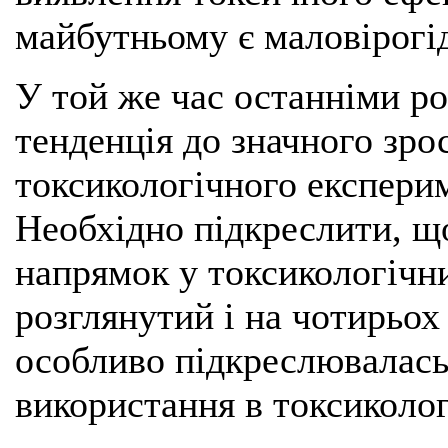
майбутньому є маловірогід
У той же час останніми р
тенденція до значного зро
токсикологічного експериме
Необхідно підкреслити, щ
напрямок у токсикологічн
розглянутий і на чотирьох 
особливо підкреслювалась
використання в токсикології