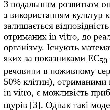
З подальшим розвитком оц
з використанням культур 
залишається відповідність
отриманих in vitro, до реа
організму. Існують матема
яких за показниками EС
50
речовини в поживному сер
50% клітин), отриманими в
in vitro, є можливість пр
щурів [3]. Однак такі мод