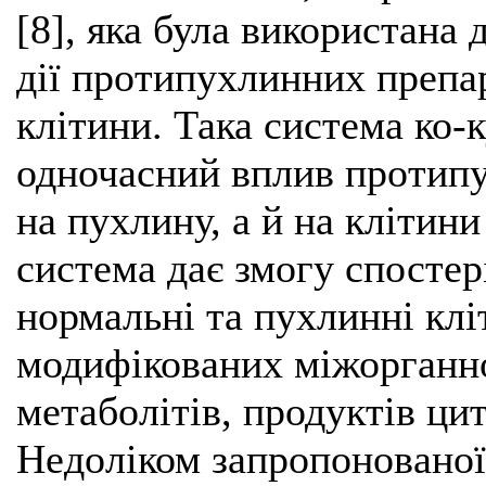
[8], яка була використана
дії протипухлинних препар
клітини. Така система ко-
одночасний вплив протипу
на пухлину, а й на клітин
система дає змогу спостер
нормальні та пухлинні клі
модифікованих міжорганно
метаболітів, продуктів цито
Недоліком запропоновано