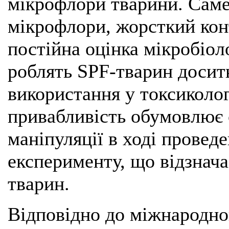
мікрофлори тварини. Саме 
мікрофлори, жорсткий конт
постійна оцінка мікробіол
роблять SPF-тварин досит
використання у токсиколо
привабливість обумовлює с
маніпуляції в ході провед
експерименту, що відзнача
тварин.
Відповідно до міжнародно