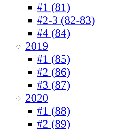
#1 (81)
#2-3 (82-83)
#4 (84)
2019
#1 (85)
#2 (86)
#3 (87)
2020
#1 (88)
#2 (89)